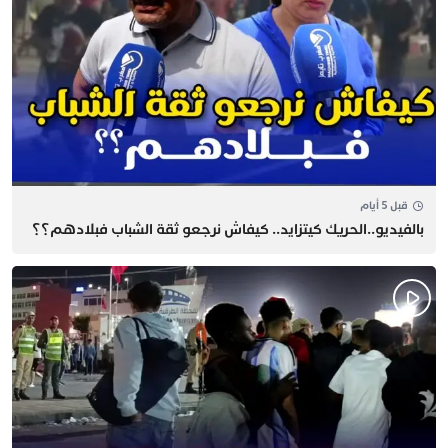
قبل 5 أيام
بالفيديو..الحريك كيتزايد.. كيفاش نرجعو ثقة الشباب فبلادهم؟؟