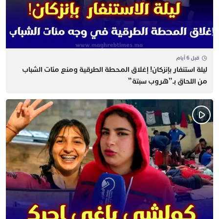
قبل 6 أيام
​ليلة استنفار بإنزكان! إغلاق المحطة الطرقية ومنع مئات الشباب
من اللحاق بـ”هروب سبتة”