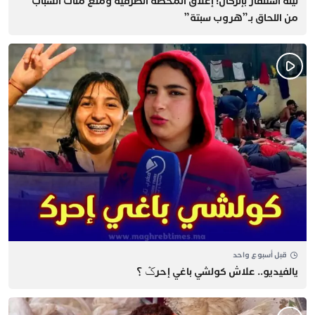
​ليلة استنفار بإنزكان! إغلاق المحطة الطرقية ومنع مئات الشباب
من اللحاق بـ”هروب سبتة”
قبل أسبوع واحد
يالفيديو.. علاش كولشي باغي إحرݣ ؟