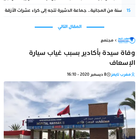
بعد 13 سنة من المجانية.. جماعة الدشيرة تتجه إلى كراء عشرات الأزقة و”الشوارع”.. هل أصبح المواطن الحل الأسهل لسد عجز المداخيل؟
15
المقال التالي
مجتمع
وفاة سيدة بأكادير بسبب غياب سيارة
الإسعاف
مغرب تايمز
8 ديسمبر 2020 - 16:10