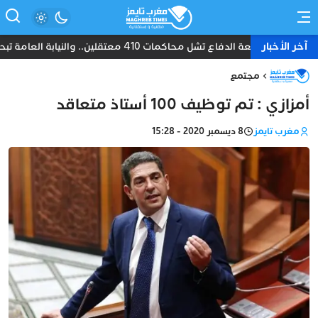
آخر الأخبار
مقاطعة الدفاع تشل محاكمات 410 معتقلين.. والنيابة العامة تبحث عن حل قانوني
مجتمع
أمزازي : تم توظيف 100 أستاذ متعاقد
مغرب تايمز
8 ديسمبر 2020 - 15:28