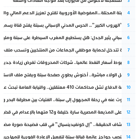
عودة مستعجلة لأخنوش من مايوركا بعد موجة انتقادات واسعة
3
أزمة سبتة المحتلة…المفوضية الأوروبية تقترح تعزيز الدعم المالي والت
4
عملية “الهروب الكبير”… الحرس المدني الإسباني بسبتة يفتح قناة رسمية
5
تقرير إسباني يثير الجدل: هل يستطيع المغرب السيطرة على سبتة ومليلي
6
الداخلية تتدخل لحماية موظفي الجماعات من المنتخبين وتسحب ملف الت
7
رغم هبوط أسعار النفط عالميا.. شركات المحروقات تفرض زيادة جديدة
8
بعد حفل الولاء مباشرة.. أخنوش يطوي صفحة سبتة ويفتح ملف الاستجم
9
مقاطعة الدفاع تشل محاكمات 410 معتقلين.. والنيابة العامة تبحث عن حل قانوني
10
المسكوت عنه في رحلة المجهول إلى سبتة.. الفتيات بين مطرقة البحر وسن
11
الحكم على المذيعة المصرية سارة خليفة و12 متهما بالإعدام في قضية هزت بلاد الفراعنة
12
بعد انكشاف الحقيقة.. “إل كونفيدينسيال” في قلب فضيحة صورة مضللة
13
إسبانيا تنصب حواجز عائمة قبالة سبتة لتفعيل الإعادة الفورية للمهاجرين
14