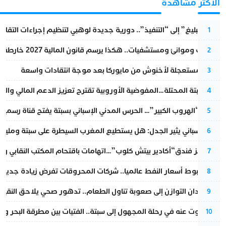
الأكثر مشاهدة
من “التبليغ” إلى “التنفيذ”.. دورية جديدة لوهبي لتنظيم إجراءات التقا
1
قطارات وموانئ ومستشفيات.. هكذا يرسم قانون المالية 2027 خارطة المغرب المقبل
2
عودة مستعجلة لأخنوش من مايوركا بعد موجة انتقادات واسعة
3
أزمة سبتة المحتلة…المفوضية الأوروبية تقترح تعزيز الدعم المالي والت
4
عملية “الهروب الكبير”… الحرس المدني الإسباني بسبتة يفتح قناة رسمية
5
تقرير إسباني يثير الجدل: هل يستطيع المغرب السيطرة على سبتة ومليلي
6
أزمة تهز فندق“أكادير بيتش كلوب”…اتهامات باقتحام المكتب النقابي وم
7
رغم هبوط أسعار النفط عالميا.. شركات المحروقات تفرض زيادة جديدة
8
من فقدان التوازن إلى صعوبة تناول الطعام.. تدهور صحي يلاحق النقيب ز
9
المسكوت عنه في رحلة المجهول إلى سبتة.. الفتيات بين مطرقة البحر وسن
10