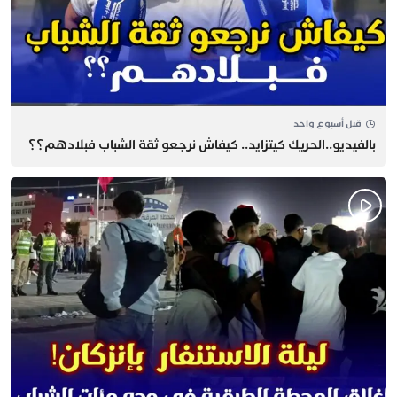
قبل أسبوع واحد
بالفيديو..الحريك كيتزايد.. كيفاش نرجعو ثقة الشباب فبلادهم؟؟