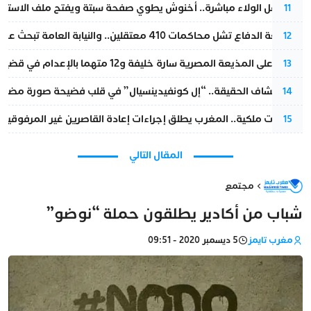
بعد حفل الولاء مباشرة.. أخنوش يطوي صفحة سبتة ويفتح ملف الاستجم
11
مقاطعة الدفاع تشل محاكمات 410 معتقلين.. والنيابة العامة تبحث عن حل قانوني
12
الحكم على المذيعة المصرية سارة خليفة و12 متهما بالإعدام في قضية هزت بلاد الفراعنة
13
بعد انكشاف الحقيقة.. “إل كونفيدينسيال” في قلب فضيحة صورة مضللة
14
بتعليمات ملكية.. المغرب يطلق إجراءات إعادة القاصرين غير المرفوقين 
15
المقال التالي
مجتمع
شباب من أكادير يطلقون حملة “نوضو”
مغرب تايمز
5 ديسمبر 2020 - 09:51