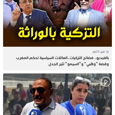
قبل 5 أيام
بالفيديو.. فضائح التزكيات..العائلات السياسية تحكم المغرب
وقصة “وهبي” و”السيمو” تثير الجدل