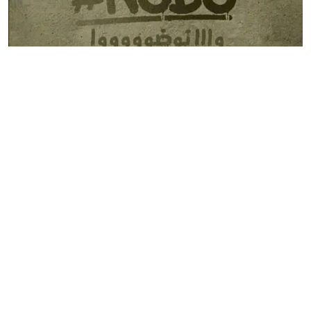
أطلق شباب مناطق مختلفة بمدينة أكادير حملة تحت إسم
“نوضو” لدعوة المواطنين والشباب خاصة إلى التسجيل
باللوائح الانتخابية كواجب وطني.