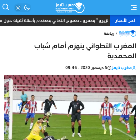
آخر الأخبار
“8 لزيرو” بصفرو.. طموح انتخابي يصطدم بأسئلة ثقيلة حول ماضي أحد مرشحي الأحرار بأمريكا
رياضة
المغرب التطواني ينهزم أمام شباب
المحمدية
مغرب تايمز
5 ديسمبر 2020 - 09:46