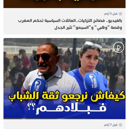
قبل 3 أيام
بالفيديو.. فضائح التزكيات..العائلات السياسية تحكم المغرب
وقصة “وهبي” و”السيمو” تثير الجدل
قبل 7 أيام