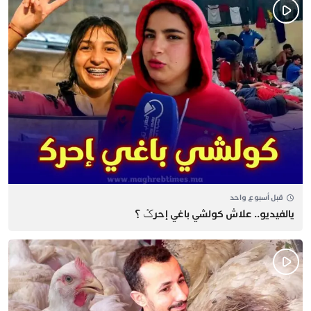
قبل أسبوع واحد
يالفيديو.. علاش كولشي باغي إحرݣ ؟