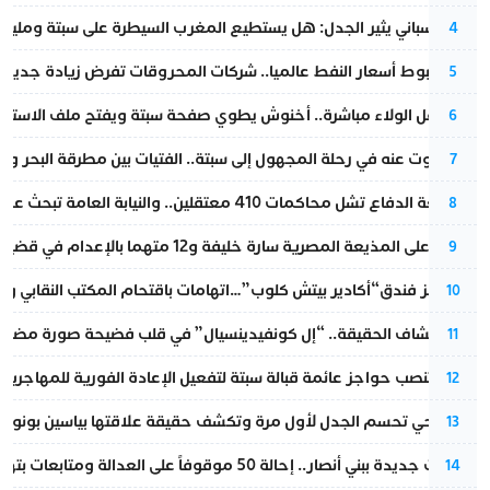
تقرير إسباني يثير الجدل: هل يستطيع المغرب السيطرة على سبتة ومليلي
4
رغم هبوط أسعار النفط عالميا.. شركات المحروقات تفرض زيادة جديدة
5
بعد حفل الولاء مباشرة.. أخنوش يطوي صفحة سبتة ويفتح ملف الاستجم
6
المسكوت عنه في رحلة المجهول إلى سبتة.. الفتيات بين مطرقة البحر وسن
7
مقاطعة الدفاع تشل محاكمات 410 معتقلين.. والنيابة العامة تبحث عن حل قانوني
8
الحكم على المذيعة المصرية سارة خليفة و12 متهما بالإعدام في قضية هزت بلاد الفراعنة
9
أزمة تهز فندق“أكادير بيتش كلوب”…اتهامات باقتحام المكتب النقابي وم
10
بعد انكشاف الحقيقة.. “إل كونفيدينسيال” في قلب فضيحة صورة مضللة
11
إسبانيا تنصب حواجز عائمة قبالة سبتة لتفعيل الإعادة الفورية للمهاجرين
12
نورا فتحي تحسم الجدل لأول مرة وتكشف حقيقة علاقتها بياسين بونو
13
تطورات جديدة ببني أنصار.. إحالة 50 موقوفاً على العدالة ومتابعات بتهم ثقيلة
14