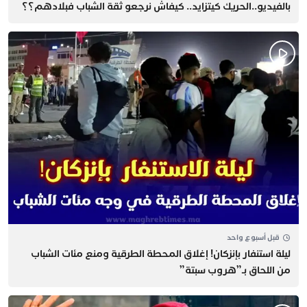
بالفيديو..الحريك كيتزايد.. كيفاش نرجعو ثقة الشباب فبلادهم؟؟
قبل أسبوع واحد
​ليلة استنفار بإنزكان! إغلاق المحطة الطرقية ومنع مئات الشباب
من اللحاق بـ”هروب سبتة”