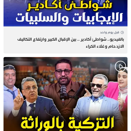
قبل يوم واحد
بالفيديو.. شواطئ أكادير .. بين الإقبال الكبير وارتفاع التكاليف
الازدحام وغلاء الكراء