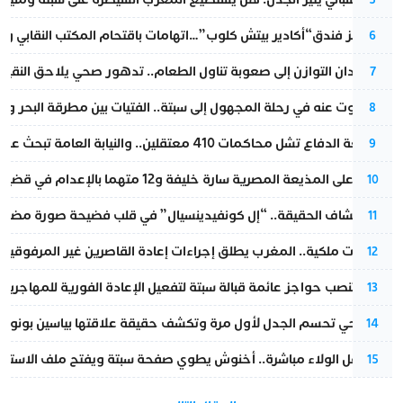
أزمة تهز فندق“أكادير بيتش كلوب”…اتهامات باقتحام المكتب النقابي وم
6
من فقدان التوازن إلى صعوبة تناول الطعام.. تدهور صحي يلاحق النقيب ز
7
المسكوت عنه في رحلة المجهول إلى سبتة.. الفتيات بين مطرقة البحر وسن
8
مقاطعة الدفاع تشل محاكمات 410 معتقلين.. والنيابة العامة تبحث عن حل قانوني
9
الحكم على المذيعة المصرية سارة خليفة و12 متهما بالإعدام في قضية هزت بلاد الفراعنة
10
بعد انكشاف الحقيقة.. “إل كونفيدينسيال” في قلب فضيحة صورة مضللة
11
بتعليمات ملكية.. المغرب يطلق إجراءات إعادة القاصرين غير المرفوقين 
12
إسبانيا تنصب حواجز عائمة قبالة سبتة لتفعيل الإعادة الفورية للمهاجرين
13
نورا فتحي تحسم الجدل لأول مرة وتكشف حقيقة علاقتها بياسين بونو
14
بعد حفل الولاء مباشرة.. أخنوش يطوي صفحة سبتة ويفتح ملف الاستجم
15