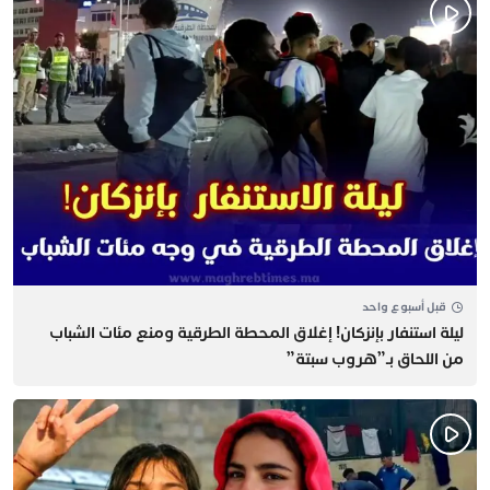
قبل أسبوع واحد
​ليلة استنفار بإنزكان! إغلاق المحطة الطرقية ومنع مئات الشباب
من اللحاق بـ”هروب سبتة”