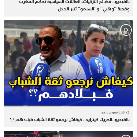
بالفيديو.. فضائح التزكيات..العائلات السياسية تحكم المغرب
وقصة “وهبي” و”السيمو” تثير الجدل
قبل أسبوع واحد
بالفيديو..الحريك كيتزايد.. كيفاش نرجعو ثقة الشباب فبلادهم؟؟