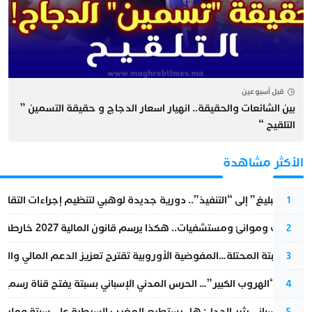
قبل أسبوعين
بين الشائعات والحقيقة.. انهيار اسعار الدجاج و حقيقة التسمين ”
التلقيح “
الأكثر مشاهدة
من “التبليغ” إلى “التنفيذ”.. دورية جديدة لوهبي لتنظيم إجراءات التقا
1
قطارات وموانئ ومستشفيات.. هكذا يرسم قانون المالية 2027 خارطة المغرب المقبل
2
أزمة سبتة المحتلة…المفوضية الأوروبية تقترح تعزيز الدعم المالي والت
3
عملية “الهروب الكبير”… الحرس المدني الإسباني بسبتة يفتح قناة رسمية
4
تقرير إسباني يثير الجدل: هل يستطيع المغرب السيطرة على سبتة ومليلي
5