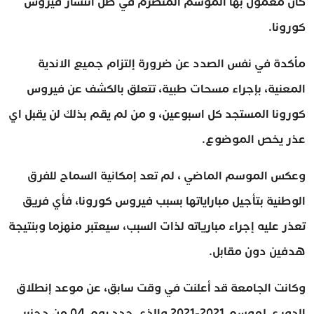
كان معمول بها الموسم المنصرم في ظل انتشار فيروس
كورونا.
مأكدة في نفس الصدد عن ضرورة إلتزام جميع الاندية
المعنية، بإجراء مسحات طبية، تتعلق بالكشف عن فيروس
كورونا المستجد كل اسبوعين، و من لم يقم بذلك لن يقبل اي
عذر يخص الموضوع.
وعكس الموسم الماضي ، لم تعد إمكانية السماح للفرق
الوطنية بتأجيل مباراياتها بسبب فيروس كورونا، فأي فريق
تعذر عليه إجراء مبارياته لذات السبب، سيعتبر منهزما وبنتيجة
هدفين دون مقابل.
وكانت الجامعة قد أعلنت في وقت سابق، عن موعد إنطلاق
الدوري لموسم 2021-2021 والذي حدد يوم 04 من دجنبر