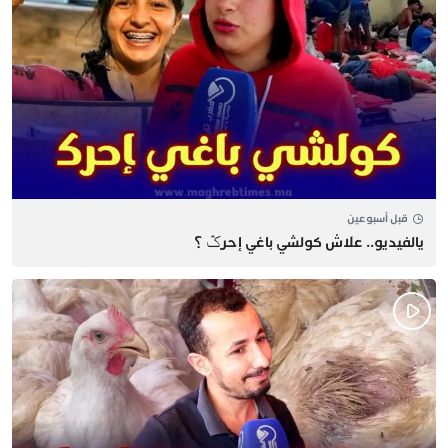
قبل أسبوعين
يالفيديو.. علاش كولشي باغي إحرݣ ؟