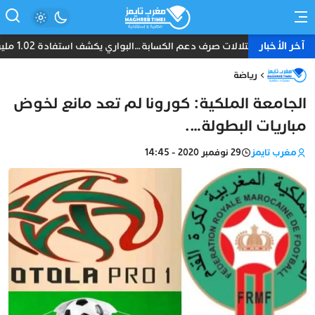
آخر الأخبار
اختلالات صرف دعم الكسابة…البواري يكشف استفادة 1.02 مليون مربي من 4.72 مليار درهم
رياضة
الجامعة الملكية: كورونا لم تعد مانع لخوض
مباريات البطولة….
مغرب تايمز
29 نوفمبر 2020 - 14:45