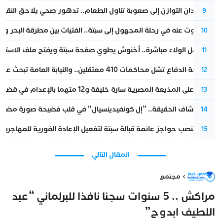
من فقدان التوازن إلى صعوبة تناول الطعام.. تدهور صحي يلاحق النقيب ز
9
المسكوت عنه في رحلة المجهول إلى سبتة.. الفتيات بين مطرقة البحر وسن
10
بعد حفل الولاء مباشرة.. أخنوش يطوي صفحة سبتة ويفتح ملف الاستجم
11
مقاطعة الدفاع تشل محاكمات 410 معتقلين.. والنيابة العامة تبحث عن حل قانوني
12
الحكم على المذيعة المصرية سارة خليفة و12 متهما بالإعدام في قضية هزت بلاد الفراعنة
13
بعد انكشاف الحقيقة.. “إل كونفيدينسيال” في قلب فضيحة صورة مضللة
14
إسبانيا تنصب حواجز عائمة قبالة سبتة لتفعيل الإعادة الفورية للمهاجرين
15
المقال التالي
مجتمع
مراكش .. 5 سنوات سجنا نافذا للبرلماني “عبد
اللطيف ابدوح”