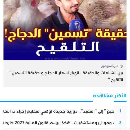
قبل أسبوعين
بين الشائعات والحقيقة.. انهيار اسعار الدجاج و حقيقة التسمين ”
التلقيح “
الأكثر مشاهدة
من “التبليغ” إلى “التنفيذ”.. دورية جديدة لوهبي لتنظيم إجراءات التقا
1
قطارات وموانئ ومستشفيات.. هكذا يرسم قانون المالية 2027 خارطة المغرب المقبل
2