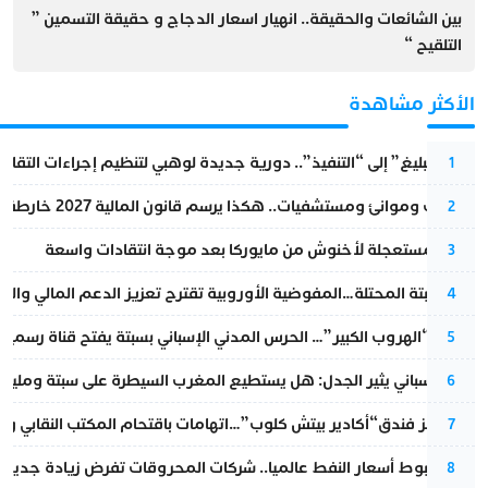
بين الشائعات والحقيقة.. انهيار اسعار الدجاج و حقيقة التسمين ”
التلقيح “
الأكثر مشاهدة
من “التبليغ” إلى “التنفيذ”.. دورية جديدة لوهبي لتنظيم إجراءات التقا
1
قطارات وموانئ ومستشفيات.. هكذا يرسم قانون المالية 2027 خارطة المغرب المقبل
2
عودة مستعجلة لأخنوش من مايوركا بعد موجة انتقادات واسعة
3
أزمة سبتة المحتلة…المفوضية الأوروبية تقترح تعزيز الدعم المالي والت
4
عملية “الهروب الكبير”… الحرس المدني الإسباني بسبتة يفتح قناة رسمية
5
تقرير إسباني يثير الجدل: هل يستطيع المغرب السيطرة على سبتة ومليلي
6
أزمة تهز فندق“أكادير بيتش كلوب”…اتهامات باقتحام المكتب النقابي وم
7
رغم هبوط أسعار النفط عالميا.. شركات المحروقات تفرض زيادة جديدة
8