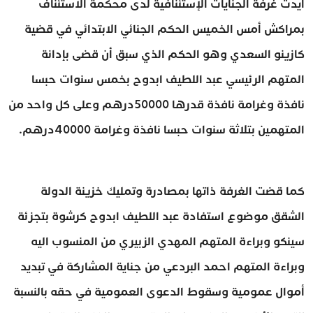
أيدت غرفة الجنايات الإستئنافية لدى محكمة الاستئناف
بمراكش أمس الخميس الحكم الجنائي الابتدائي في قضية
كازينو السعدي وهو الحكم الذي سبق أن قضى بإدانة
المتهم الرئيسي عبد اللطيف ابدوح بخمس سنوات حبسا
نافذة وغرامة نافذة قدرها 50000درهم وعلى كل واحد من
المتهمين بتلاثة سنوات حبسا نافذة وغرامة 40000درهم.
كما قضت الغرفة ذاتها بمصادرة وتمليك خزينة الدولة
الشقق موضوع استفادة عبد اللطيف ابدوح كرشوة بتجزئة
سينكو وبراءة المتهم المهدي الزبيري من المنسوب اليه
وبراءة المتهم احمد البردعي من جناية المشاركة في تبديد
أموال عمومية وسقوط الدعوى العمومية في حقه بالنسبة