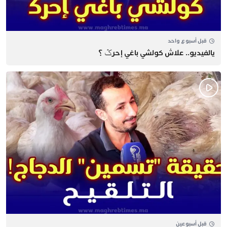
قبل أسبوع واحد
يالفيديو.. علاش كولشي باغي إحرݣ ؟
قبل أسبوعين