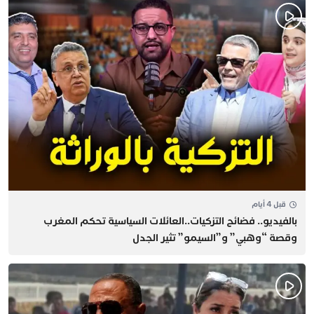
قبل 4 أيام
بالفيديو.. فضائح التزكيات..العائلات السياسية تحكم المغرب
وقصة “وهبي” و”السيمو” تثير الجدل