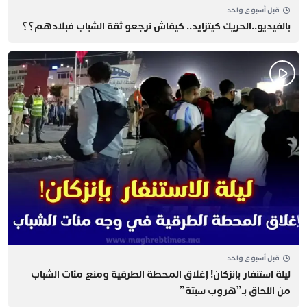
قبل أسبوع واحد
بالفيديو..الحريك كيتزايد.. كيفاش نرجعو ثقة الشباب فبلادهم؟؟
قبل أسبوع واحد
​ليلة استنفار بإنزكان! إغلاق المحطة الطرقية ومنع مئات الشباب
من اللحاق بـ”هروب سبتة”