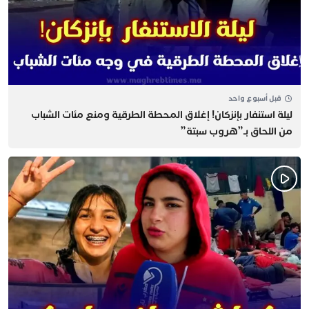
قبل أسبوع واحد
​ليلة استنفار بإنزكان! إغلاق المحطة الطرقية ومنع مئات الشباب
من اللحاق بـ”هروب سبتة”