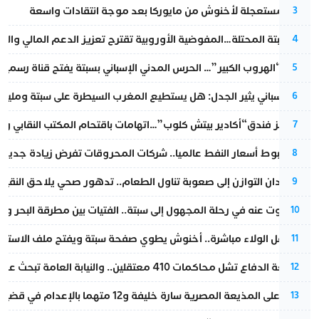
عودة مستعجلة لأخنوش من مايوركا بعد موجة انتقادات واسعة
3
أزمة سبتة المحتلة…المفوضية الأوروبية تقترح تعزيز الدعم المالي والت
4
عملية “الهروب الكبير”… الحرس المدني الإسباني بسبتة يفتح قناة رسمية
5
تقرير إسباني يثير الجدل: هل يستطيع المغرب السيطرة على سبتة ومليلي
6
أزمة تهز فندق“أكادير بيتش كلوب”…اتهامات باقتحام المكتب النقابي وم
7
رغم هبوط أسعار النفط عالميا.. شركات المحروقات تفرض زيادة جديدة
8
من فقدان التوازن إلى صعوبة تناول الطعام.. تدهور صحي يلاحق النقيب ز
9
المسكوت عنه في رحلة المجهول إلى سبتة.. الفتيات بين مطرقة البحر وسن
10
بعد حفل الولاء مباشرة.. أخنوش يطوي صفحة سبتة ويفتح ملف الاستجم
11
مقاطعة الدفاع تشل محاكمات 410 معتقلين.. والنيابة العامة تبحث عن حل قانوني
12
الحكم على المذيعة المصرية سارة خليفة و12 متهما بالإعدام في قضية هزت بلاد الفراعنة
13