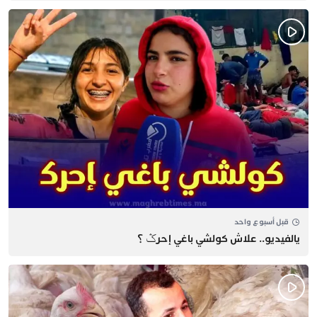
قبل أسبوع واحد
يالفيديو.. علاش كولشي باغي إحرݣ ؟