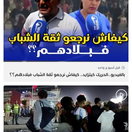
قبل أسبوع واحد
بالفيديو..الحريك كيتزايد.. كيفاش نرجعو ثقة الشباب فبلادهم؟؟