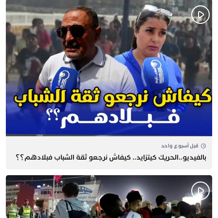
قبل أسبوع واحد
بالفيديو..الحريك كيتزايد.. كيفاش نرجعو ثقة الشباب فبلادهم؟؟