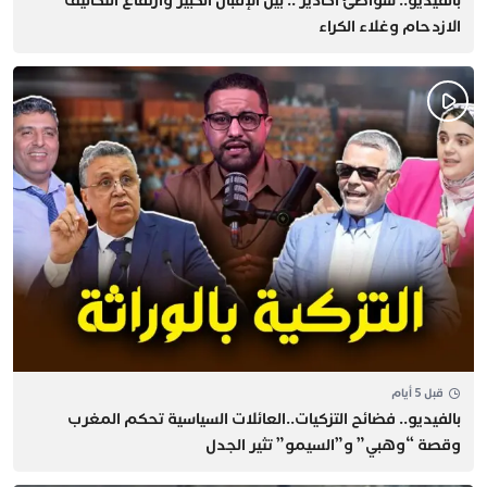
بالفيديو.. شواطئ أكادير .. بين الإقبال الكبير وارتفاع التكاليف
الازدحام وغلاء الكراء
قبل 5 أيام
بالفيديو.. فضائح التزكيات..العائلات السياسية تحكم المغرب
وقصة “وهبي” و”السيمو” تثير الجدل