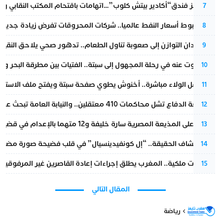
أزمة تهز فندق“أكادير بيتش كلوب”…اتهامات باقتحام المكتب النقابي وم
7
رغم هبوط أسعار النفط عالميا.. شركات المحروقات تفرض زيادة جديدة
8
من فقدان التوازن إلى صعوبة تناول الطعام.. تدهور صحي يلاحق النقيب ز
9
المسكوت عنه في رحلة المجهول إلى سبتة.. الفتيات بين مطرقة البحر وسن
10
بعد حفل الولاء مباشرة.. أخنوش يطوي صفحة سبتة ويفتح ملف الاستجم
11
مقاطعة الدفاع تشل محاكمات 410 معتقلين.. والنيابة العامة تبحث عن حل قانوني
12
الحكم على المذيعة المصرية سارة خليفة و12 متهما بالإعدام في قضية هزت بلاد الفراعنة
13
بعد انكشاف الحقيقة.. “إل كونفيدينسيال” في قلب فضيحة صورة مضللة
14
بتعليمات ملكية.. المغرب يطلق إجراءات إعادة القاصرين غير المرفوقين 
15
المقال التالي
رياضة