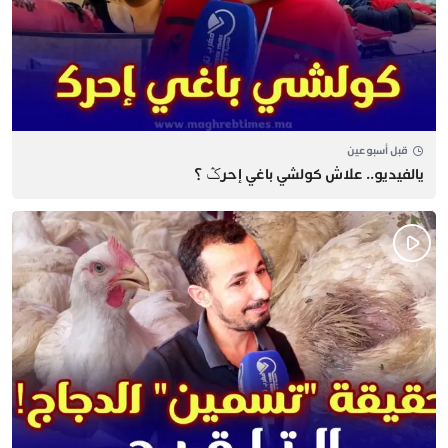
قبل أسبوعين
يالفيديو.. علاش كولشي باغي إحرݣ ؟