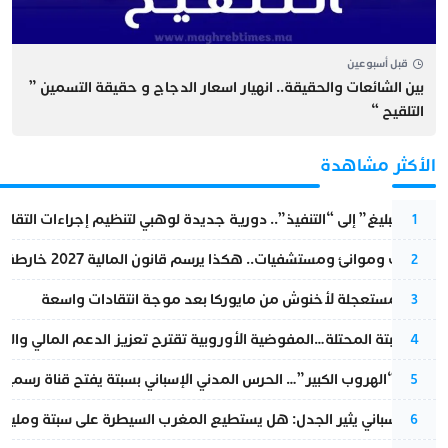
قبل أسبوعين
بين الشائعات والحقيقة.. انهيار اسعار الدجاج و حقيقة التسمين ”
التلقيح “
الأكثر مشاهدة
من “التبليغ” إلى “التنفيذ”.. دورية جديدة لوهبي لتنظيم إجراءات التقا
1
قطارات وموانئ ومستشفيات.. هكذا يرسم قانون المالية 2027 خارطة المغرب المقبل
2
عودة مستعجلة لأخنوش من مايوركا بعد موجة انتقادات واسعة
3
أزمة سبتة المحتلة…المفوضية الأوروبية تقترح تعزيز الدعم المالي والت
4
عملية “الهروب الكبير”… الحرس المدني الإسباني بسبتة يفتح قناة رسمية
5
تقرير إسباني يثير الجدل: هل يستطيع المغرب السيطرة على سبتة ومليلي
6