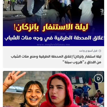
قبل أسبوع واحد
​ليلة استنفار بإنزكان! إغلاق المحطة الطرقية ومنع مئات الشباب
من اللحاق بـ”هروب سبتة”