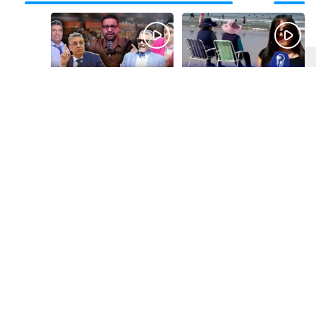
قبل يومين
قبل 3 أيام
بالفيديو.. شواطئ أكادير
بالفيديو.. فضائح
.. بين الإقبال الكبير
التزكيات..العائلات
وارتفاع التكاليف
السياسية تحكم المغرب
الازدحام وغلاء الكراء
وقصة “وهبي”
و”السيمو” تثير الجدل
قبل أسبوع واحد
قبل أسبوع واحد
بالفيديو..الحريك
​ليلة استنفار بإنزكان!
كيتزايد.. كيفاش نرجعو
إغلاق المحطة الطرقية
ثقة الشباب فبلادهم؟؟
ومنع مئات الشباب من