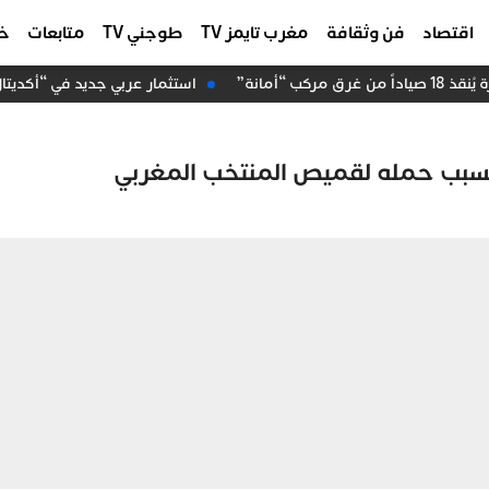
اقتصاد
فن وثقافة
مغرب تايمز TV
طوجني TV
متابعات
خا
 “أمانة”
استثمار عربي جديد في “أكديتال”.. “عرب إنفست” 
ل بسبب حمله لقميص المنتخب المغربي