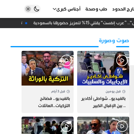
رج الحدود
طب وصحة
أجناس كبرى
يقتني 15% لتعزيز حضورها بالسعودية
تزكية دعاء أح
صوت وصورة
قبل يومين
قبل 3 أيام
بالفيديو.. شواطئ أكادير
بالفيديو.. فضائح
.. بين الإقبال الكبير
التزكيات..العائلات
وارتفاع التكاليف
السياسية تحكم المغرب
الازدحام وغلاء الكراء
وقصة “وهبي”
و”السيمو” تثير الجدل