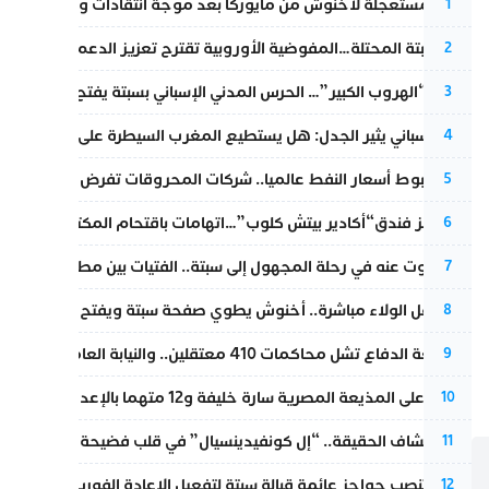
عودة مستعجلة لأخنوش من مايوركا بعد موجة انتقادات واسعة
1
أزمة سبتة المحتلة…المفوضية الأوروبية تقترح تعزيز الدعم المالي والت
2
عملية “الهروب الكبير”… الحرس المدني الإسباني بسبتة يفتح قناة رسمية
3
تقرير إسباني يثير الجدل: هل يستطيع المغرب السيطرة على سبتة ومليل
4
رغم هبوط أسعار النفط عالميا.. شركات المحروقات تفرض زيادة جديد
5
أزمة تهز فندق“أكادير بيتش كلوب”…اتهامات باقتحام المكتب النقابي وم
6
المسكوت عنه في رحلة المجهول إلى سبتة.. الفتيات بين مطرقة البحر وس
7
بعد حفل الولاء مباشرة.. أخنوش يطوي صفحة سبتة ويفتح ملف الاستجم
8
مقاطعة الدفاع تشل محاكمات 410 معتقلين.. والنيابة العامة تبحث عن حل قانوني
9
الحكم على المذيعة المصرية سارة خليفة و12 متهما بالإعدام في قضية هزت بلاد الفراعنة
10
بعد انكشاف الحقيقة.. “إل كونفيدينسيال” في قلب فضيحة صورة مضلل
11
إسبانيا تنصب حواجز عائمة قبالة سبتة لتفعيل الإعادة الفورية للمهاجرين
12