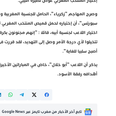
إختيار المنتخب المغربي عوض نظيره الليبي.
وصرح المهاجم “زكرياء”، الحامل للجنسية المغربية و 
سبورتس”، أن إختياره لحمل قميص المنتخب المغربي تس
اختيار اللاعب لجنسية أبيه، قائلا : “إنهم مجنونون بك
تتخيلوا لأي درجة الأمر وصل إلى التهديد، لقد قررت 
أصبح سلبيا للغاية”.
يذكر أن اللاعب “أبو خلال”، خاض في المباراتين الأخ
أهدافه رفقة الأسود.
تابع آخر الأخبار من مغرب تايمز عبر Google News