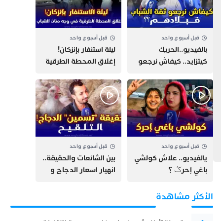
قبل أسبوع واحد
قبل أسبوع واحد
بالفيديو..الحريك
​ليلة استنفار بإنزكان!
كيتزايد.. كيفاش نرجعو
إغلاق المحطة الطرقية
ثقة الشباب فبلادهم؟؟
ومنع مئات الشباب من
اللحاق بـ”هروب سبتة”
قبل أسبوع واحد
قبل أسبوع واحد
يالفيديو.. علاش كولشي
بين الشائعات والحقيقة..
باغي إحرݣ ؟
انهيار اسعار الدجاج و
حقيقة التسمين ”
التلقيح “
الأكثر مشاهدة