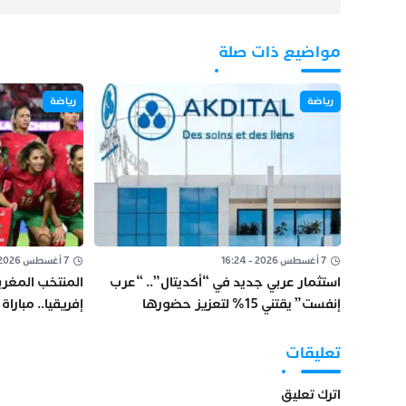
مواضيع ذات صلة
رياضة
رياضة
7 أغسطس 2026 - 16:24
7 أغسطس 2026 - 16:05
استثمار عربي جديد في “أكديتال”.. “عرب
المنتخب المغرب
إنفست” يقتني 15% لتعزيز حضورها
إفريقيا.. مبارا
بالسعودية
ومونديال البرازيل 7
تعليقات
اترك تعليق