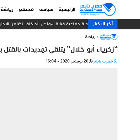
الرئيسية
سياسة
مجتمع
رياضة
آخر الأخبار
نجاة جماعية قبالة سواحل الداخلة.. تضامن البحارة يُنقذ 18 صياداً من غرق مركب
رياضة
“زكرياء أبو خلال” يتلقى تهديدات بالقت
مغرب تايمز
20 نوفمبر 2020 - 16:04