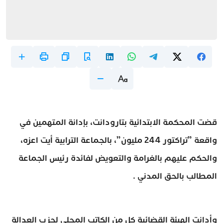
قضت المحكمة الابتدائية بتارودانت، بإدانة المتهمين في
واقعة ”تراكتور 244 مليون”، بالجماعة الترابية أيت اعزه،
والحكم عليهم بالغرامة والتعويض لفائدة رئيس الجماعة
المطالب بالحق المدني .
وأدانت الهيئة القضائية كل من الكاتب المحلي لحزب العدالة