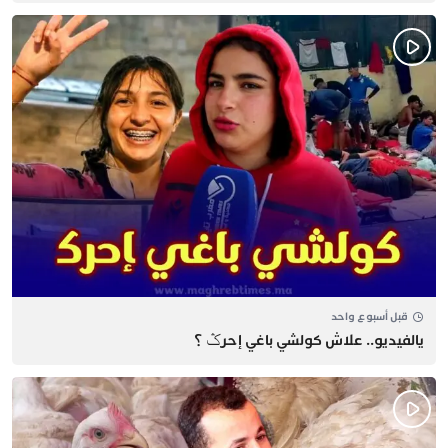
قبل أسبوع واحد
يالفيديو.. علاش كولشي باغي إحرݣ ؟