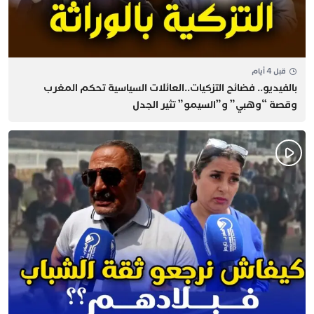
قبل 4 أيام
بالفيديو.. فضائح التزكيات..العائلات السياسية تحكم المغرب
وقصة “وهبي” و”السيمو” تثير الجدل