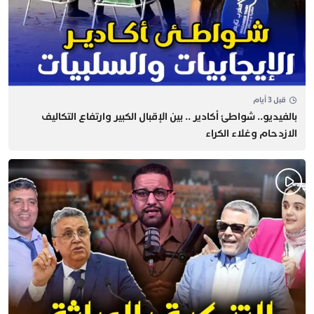
قبل 3 أيام
بالفيديو.. شواطئ أكادير .. بين الإقبال الكبير وارتفاع التكاليف
الازدحام وغلاء الكراء