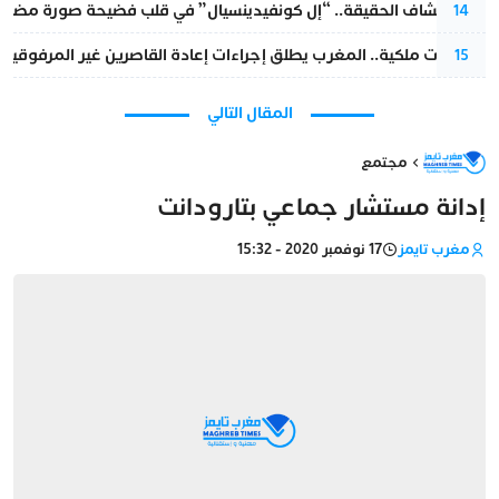
بعد انكشاف الحقيقة.. “إل كونفيدينسيال” في قلب فضيحة صورة مضللة
14
بتعليمات ملكية.. المغرب يطلق إجراءات إعادة القاصرين غير المرفوقين 
15
المقال التالي
مجتمع
إدانة مستشار جماعي بتارودانت
مغرب تايمز
17 نوفمبر 2020 - 15:32