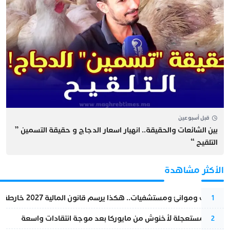
قبل أسبوعين
بين الشائعات والحقيقة.. انهيار اسعار الدجاج و حقيقة التسمين ”
التلقيح “
الأكثر مشاهدة
قطارات وموانئ ومستشفيات.. هكذا يرسم قانون المالية 2027 خارطة المغرب المقبل
1
عودة مستعجلة لأخنوش من مايوركا بعد موجة انتقادات واسعة
2