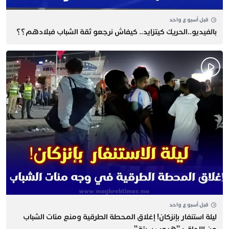
قبل أسبوع واحد
بالفيديو..الحريك كيتزايد.. كيفاش نرجعو ثقة الشباب فبلادهم؟؟
قبل أسبوع واحد
​ليلة استنفار بإنزكان! إغلاق المحطة الطرقية ومنع مئات الشباب