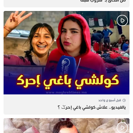
من اللحاق بـ”هروب سبتة”
قبل أسبوع واحد
يالفيديو.. علاش كولشي باغي إحرݣ ؟