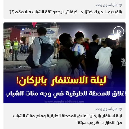
قبل أسبوع واحد
بالفيديو..الحريك كيتزايد.. كيفاش نرجعو ثقة الشباب فبلادهم؟؟
قبل أسبوع واحد
​ليلة استنفار بإنزكان! إغلاق المحطة الطرقية ومنع مئات الشباب
من اللحاق بـ”هروب سبتة”