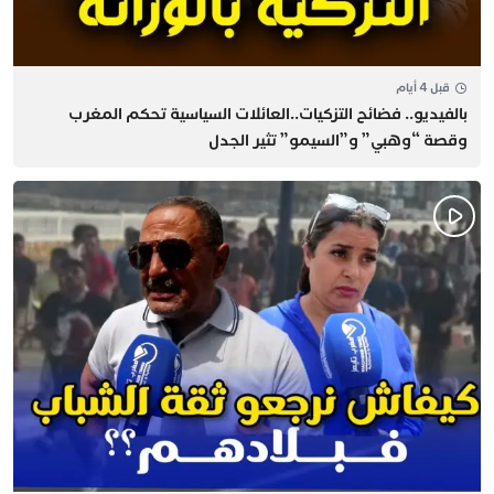
قبل 4 أيام
بالفيديو.. فضائح التزكيات..العائلات السياسية تحكم المغرب
وقصة “وهبي” و”السيمو” تثير الجدل