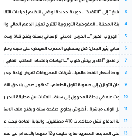
من “التبليغ” إلى “التنفيذ”.. دورية جديدة لوهبي لتنظيم إجراءات التقا
3
أزمة سبتة المحتلة…المفوضية الأوروبية تقترح تعزيز الدعم المالي والت
4
عملية “الهروب الكبير”… الحرس المدني الإسباني بسبتة يفتح قناة رسمية
5
تقرير إسباني يثير الجدل: هل يستطيع المغرب السيطرة على سبتة ومليلي
6
أزمة تهز فندق“أكادير بيتش كلوب”…اتهامات باقتحام المكتب النقابي وم
7
رغم هبوط أسعار النفط عالميا.. شركات المحروقات تفرض زيادة جديدة
8
من فقدان التوازن إلى صعوبة تناول الطعام.. تدهور صحي يلاحق النقيب ز
9
المسكوت عنه في رحلة المجهول إلى سبتة.. الفتيات بين مطرقة البحر وسن
10
بعد حفل الولاء مباشرة.. أخنوش يطوي صفحة سبتة ويفتح ملف الاستجم
11
مقاطعة الدفاع تشل محاكمات 410 معتقلين.. والنيابة العامة تبحث عن حل قانوني
12
الحكم على المذيعة المصرية سارة خليفة و12 متهما بالإعدام في قضية هزت بلاد الفراعنة
13