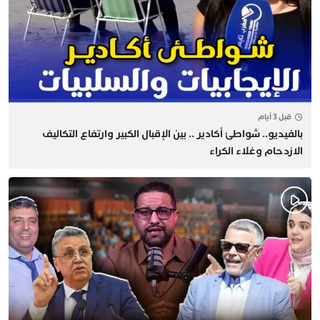
قبل 3 أيام
بالفيديو.. شواطئ أكادير .. بين الإقبال الكبير وارتفاع التكاليف
الازدحام وغلاء الكراء