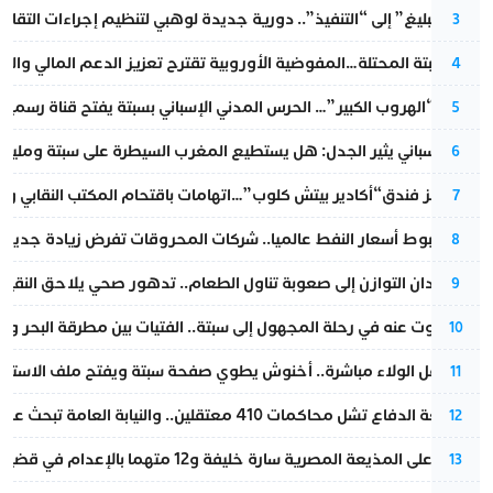
من “التبليغ” إلى “التنفيذ”.. دورية جديدة لوهبي لتنظيم إجراءات التقا
3
أزمة سبتة المحتلة…المفوضية الأوروبية تقترح تعزيز الدعم المالي والت
4
عملية “الهروب الكبير”… الحرس المدني الإسباني بسبتة يفتح قناة رسمية
5
تقرير إسباني يثير الجدل: هل يستطيع المغرب السيطرة على سبتة ومليلي
6
أزمة تهز فندق“أكادير بيتش كلوب”…اتهامات باقتحام المكتب النقابي وم
7
رغم هبوط أسعار النفط عالميا.. شركات المحروقات تفرض زيادة جديدة
8
من فقدان التوازن إلى صعوبة تناول الطعام.. تدهور صحي يلاحق النقيب ز
9
المسكوت عنه في رحلة المجهول إلى سبتة.. الفتيات بين مطرقة البحر وسن
10
بعد حفل الولاء مباشرة.. أخنوش يطوي صفحة سبتة ويفتح ملف الاستجم
11
مقاطعة الدفاع تشل محاكمات 410 معتقلين.. والنيابة العامة تبحث عن حل قانوني
12
الحكم على المذيعة المصرية سارة خليفة و12 متهما بالإعدام في قضية هزت بلاد الفراعنة
13