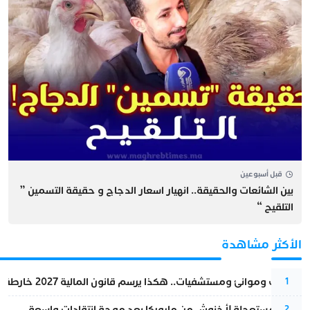
قبل أسبوعين
بين الشائعات والحقيقة.. انهيار اسعار الدجاج و حقيقة التسمين ”
التلقيح “
الأكثر مشاهدة
قطارات وموانئ ومستشفيات.. هكذا يرسم قانون المالية 2027 خارطة المغرب المقبل
1
عودة مستعجلة لأخنوش من مايوركا بعد موجة انتقادات واسعة
2