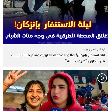
قبل أسبوع واحد
​ليلة استنفار بإنزكان! إغلاق المحطة الطرقية ومنع مئات الشباب
من اللحاق بـ”هروب سبتة”