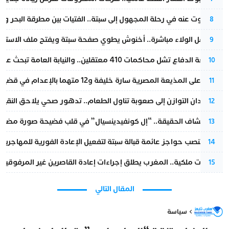
المسكوت عنه في رحلة المجهول إلى سبتة.. الفتيات بين مطرقة البحر وسن
8
بعد حفل الولاء مباشرة.. أخنوش يطوي صفحة سبتة ويفتح ملف الاستجم
9
مقاطعة الدفاع تشل محاكمات 410 معتقلين.. والنيابة العامة تبحث عن حل قانوني
10
الحكم على المذيعة المصرية سارة خليفة و12 متهما بالإعدام في قضية هزت بلاد الفراعنة
11
من فقدان التوازن إلى صعوبة تناول الطعام.. تدهور صحي يلاحق النقيب ز
12
بعد انكشاف الحقيقة.. “إل كونفيدينسيال” في قلب فضيحة صورة مضللة
13
إسبانيا تنصب حواجز عائمة قبالة سبتة لتفعيل الإعادة الفورية للمهاجرين
14
بتعليمات ملكية.. المغرب يطلق إجراءات إعادة القاصرين غير المرفوقين 
15
المقال التالي
سياسة