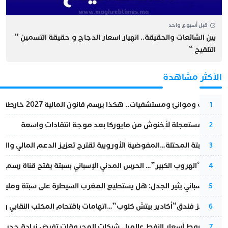
قبل أسبوع واحد
بين الشائعات والحقيقة.. انهيار اسعار الدجاج و حقيقة التسمين ”
التلقيح “
الأكثر مشاهدة
قطارات وموانئ ومستشفيات.. هكذا يرسم قانون المالية 2027 خارطة المغرب المقبل
1
عودة مستعجلة لأخنوش من مايوركا بعد موجة انتقادات واسعة
2
أزمة سبتة المحتلة…المفوضية الأوروبية تقترح تعزيز الدعم المالي والت
3
عملية “الهروب الكبير”… الحرس المدني الإسباني بسبتة يفتح قناة رسمية
4
تقرير إسباني يثير الجدل: هل يستطيع المغرب السيطرة على سبتة ومليلي
5
أزمة تهز فندق“أكادير بيتش كلوب”…اتهامات باقتحام المكتب النقابي وم
6
رغم هبوط أسعار النفط عالميا.. شركات المحروقات تفرض زيادة جديدة
7