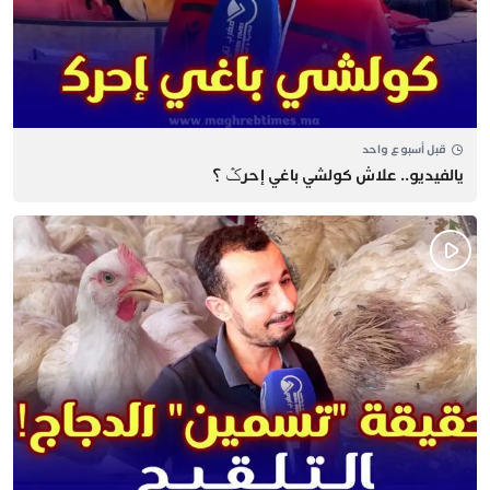
قبل أسبوع واحد
يالفيديو.. علاش كولشي باغي إحرݣ ؟