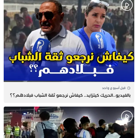
قبل أسبوع واحد
بالفيديو..الحريك كيتزايد.. كيفاش نرجعو ثقة الشباب فبلادهم؟؟