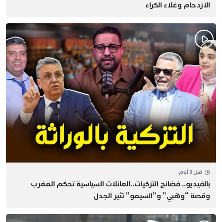
الازدحام وغلاء الكراء
قبل 3 أيام
بالفيديو.. فضائح التزكيات..العائلات السياسية تحكم المغرب
وقصة “وهبي” و”السيمو” تثير الجدل