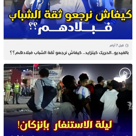
قبل 7 أيام
بالفيديو..الحريك كيتزايد.. كيفاش نرجعو ثقة الشباب فبلادهم؟؟