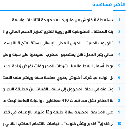
الأكثر مشاهدة
عودة مستعجلة لأخنوش من مايوركا بعد موجة انتقادات واسعة
1
أزمة سبتة المحتلة…المفوضية الأوروبية تقترح تعزيز الدعم المالي والت
2
عملية “الهروب الكبير”… الحرس المدني الإسباني بسبتة يفتح قناة رسمية
3
تقرير إسباني يثير الجدل: هل يستطيع المغرب السيطرة على سبتة ومليلي
4
رغم هبوط أسعار النفط عالميا.. شركات المحروقات تفرض زيادة جديدة
5
بعد حفل الولاء مباشرة.. أخنوش يطوي صفحة سبتة ويفتح ملف الاستجم
6
المسكوت عنه في رحلة المجهول إلى سبتة.. الفتيات بين مطرقة البحر وسن
7
مقاطعة الدفاع تشل محاكمات 410 معتقلين.. والنيابة العامة تبحث عن حل قانوني
8
الحكم على المذيعة المصرية سارة خليفة و12 متهما بالإعدام في قضية هزت بلاد الفراعنة
9
أزمة تهز فندق“أكادير بيتش كلوب”…اتهامات باقتحام المكتب النقابي وم
10