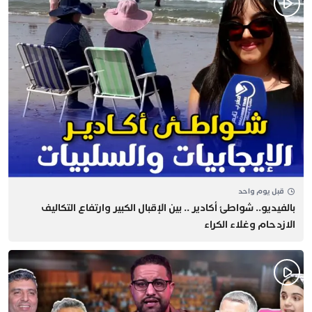
قبل يوم واحد
بالفيديو.. شواطئ أكادير .. بين الإقبال الكبير وارتفاع التكاليف
الازدحام وغلاء الكراء