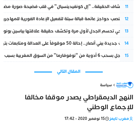
بعد انكشاف الحقيقة.. “إل كونفيدينسيال” في قلب فضيحة صورة مضللة
11
إسبانيا تنصب حواجز عائمة قبالة سبتة لتفعيل الإعادة الفورية للمهاجرين
12
نورا فتحي تحسم الجدل لأول مرة وتكشف حقيقة علاقتها بياسين بونو
13
تطورات جديدة ببني أنصار.. إحالة 50 موقوفاً على العدالة ومتابعات بتهم ثقيلة
14
قرار عاجل بسحب 6 أدوية من “نوفوفارما” من السوق المغربية بسبب خلل في الجودة
15
المقال التالي
سياسة
النهج الديمقراطي يصدر موقفا مخالفا
للإجماع الوطني
مغرب تايمز
15 نوفمبر 2020 - 17:42