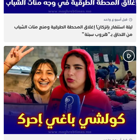
قبل أسبوع واحد
​ليلة استنفار بإنزكان! إغلاق المحطة الطرقية ومنع مئات الشباب
من اللحاق بـ”هروب سبتة”