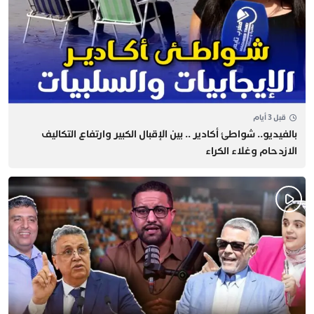
قبل 3 أيام
بالفيديو.. شواطئ أكادير .. بين الإقبال الكبير وارتفاع التكاليف
الازدحام وغلاء الكراء