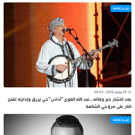
فن و ثقافة
29 يوليو 2026 - 08:43
بعد انتشار خبر وفاته…عبد الله الفوى”أدادن”حي يُرزق وإدارته تفتح
النار على مروّجي الشائعة
فن و ثقافة