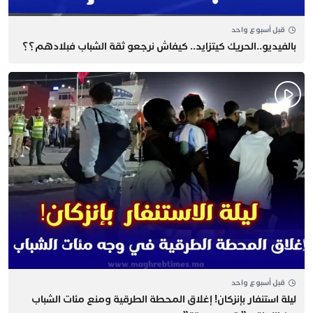
قبل أسبوع واحد
بالفيديو..الحريك كيتزايد.. كيفاش نرجعو ثقة الشباب فبلادهم؟؟
قبل أسبوع واحد
​ليلة استنفار بإنزكان! إغلاق المحطة الطرقية ومنع مئات الشباب