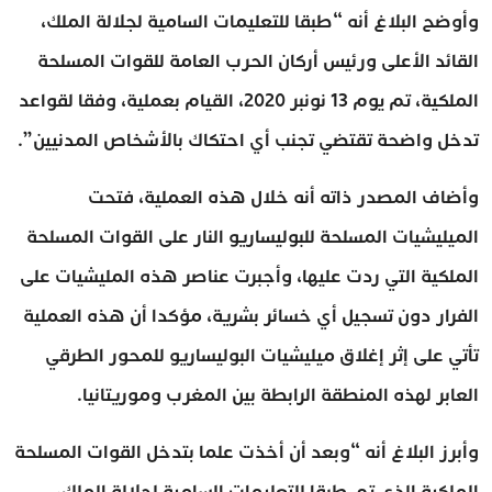
وأوضح البلاغ أنه “طبقا للتعليمات السامية لجلالة الملك،
القائد الأعلى ورئيس أركان الحرب العامة للقوات المسلحة
الملكية، تم يوم 13 نونبر 2020، القيام بعملية، وفقا لقواعد
تدخل واضحة تقتضي تجنب أي احتكاك بالأشخاص المدنيين”.
وأضاف المصدر ذاته أنه خلال هذه العملية، فتحت
الميليشيات المسلحة للبوليساريو النار على القوات المسلحة
الملكية التي ردت عليها، وأجبرت عناصر هذه المليشيات على
الفرار دون تسجيل أي خسائر بشرية، مؤكدا أن هذه العملية
تأتي على إثر إغلاق ميليشيات البوليساريو للمحور الطرقي
العابر لهذه المنطقة الرابطة بين المغرب وموريتانيا.
وأبرز البلاغ أنه “وبعد أن أخذت علما بتدخل القوات المسلحة
الملكية الذي تم طبقا للتعليمات السامية لجلالة الملك،