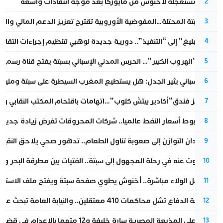
عودة مستعجلة لأخنوش من مايوركا بعد موجة انتقادات واسعة
2
أزمة سبتة المحتلة…المفوضية الأوروبية تقترح تعزيز الدعم المالي والت
3
من “التبليغ” إلى “التنفيذ”.. دورية جديدة لوهبي لتنظيم إجراءات التقا
4
عملية “الهروب الكبير”… الحرس المدني الإسباني بسبتة يفتح قناة رسمية
5
تقرير إسباني يثير الجدل: هل يستطيع المغرب السيطرة على سبتة ومليلي
6
أزمة تهز فندق“أكادير بيتش كلوب”…اتهامات باقتحام المكتب النقابي وم
7
رغم هبوط أسعار النفط عالميا.. شركات المحروقات تفرض زيادة جديدة
8
من فقدان التوازن إلى صعوبة تناول الطعام.. تدهور صحي يلاحق النقيب ز
9
المسكوت عنه في رحلة المجهول إلى سبتة.. الفتيات بين مطرقة البحر وسن
10
بعد حفل الولاء مباشرة.. أخنوش يطوي صفحة سبتة ويفتح ملف الاستجم
11
مقاطعة الدفاع تشل محاكمات 410 معتقلين.. والنيابة العامة تبحث عن حل قانوني
12
الحكم على المذيعة المصرية سارة خليفة و12 متهما بالإعدام في قضية هزت بلاد الفراعنة
13