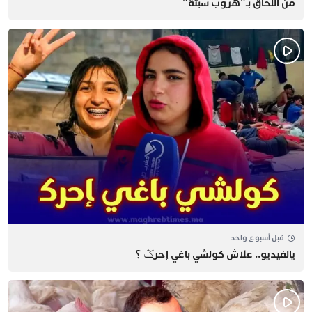
من اللحاق بـ”هروب سبتة”
قبل أسبوع واحد
يالفيديو.. علاش كولشي باغي إحرݣ ؟