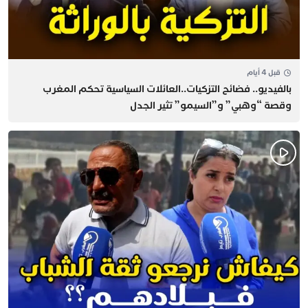
قبل 4 أيام
بالفيديو.. فضائح التزكيات..العائلات السياسية تحكم المغرب
وقصة “وهبي” و”السيمو” تثير الجدل