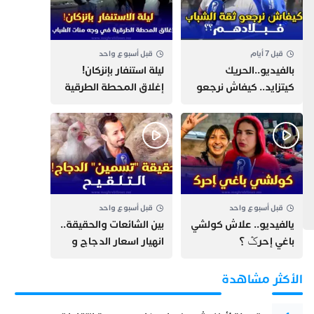
قبل 7 أيام
قبل أسبوع واحد
بالفيديو..الحريك
​ليلة استنفار بإنزكان!
كيتزايد.. كيفاش نرجعو
إغلاق المحطة الطرقية
ثقة الشباب فبلادهم؟؟
ومنع مئات الشباب من
اللحاق بـ”هروب سبتة”
قبل أسبوع واحد
قبل أسبوع واحد
يالفيديو.. علاش كولشي
بين الشائعات والحقيقة..
باغي إحرݣ ؟
انهيار اسعار الدجاج و
حقيقة التسمين ”
التلقيح “
الأكثر مشاهدة