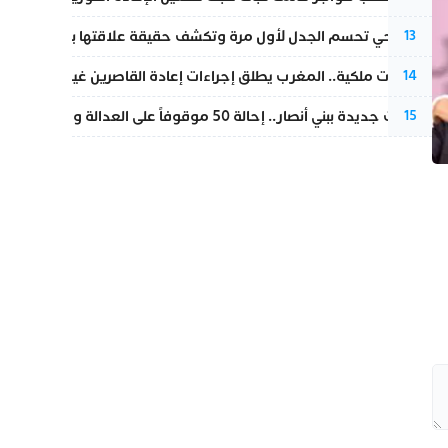
نورا فتحي تحسم الجدل لأول مرة وتكشف حقيقة علاقتها بياسين بونو
13
بتعليمات ملكية.. المغرب يطلق إجراءات إعادة القاصرين غير المرفوقين 
14
تطورات جديدة ببني أنصار.. إحالة 50 موقوفاً على العدالة ومتابعات بتهم ثقيلة
15