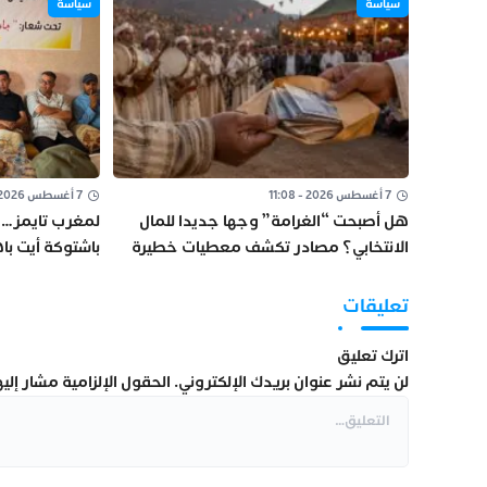
سياسة
سياسة
7 أغسطس 2026 - 11:08
7 أغسطس 2026 - 10:10
هل أصبحت “الغرامة” وجها جديدا للمال
لمغرب تايمز…م
الانتخابي؟ مصادر تكشف معطيات خطيرة
باشتوكة أيت ب
من تارودانت
“الاستقالات ال
تعليقات
اترك تعليق
لن يتم نشر عنوان بريدك الإلكتروني.
الحقول الإلزامية مشار إليها