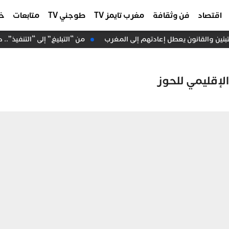
اقتصاد
فن وثقافة
مغرب تايمز TV
طوجني TV
متابعات
خا
من “التبليغ” إلى “التنفيذ”.. 
الإقليمي للحوز