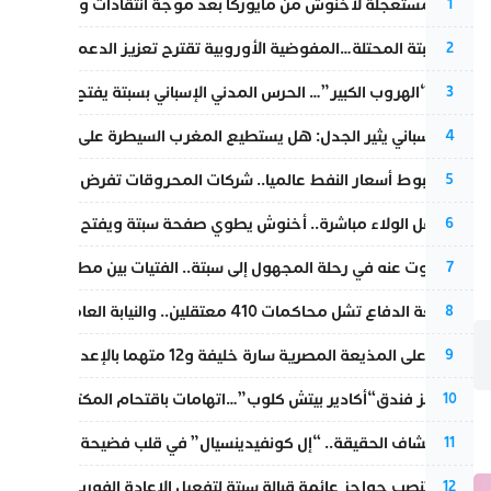
عودة مستعجلة لأخنوش من مايوركا بعد موجة انتقادات واسعة
1
أزمة سبتة المحتلة…المفوضية الأوروبية تقترح تعزيز الدعم المالي والت
2
عملية “الهروب الكبير”… الحرس المدني الإسباني بسبتة يفتح قناة رسمية
3
تقرير إسباني يثير الجدل: هل يستطيع المغرب السيطرة على سبتة ومليل
4
رغم هبوط أسعار النفط عالميا.. شركات المحروقات تفرض زيادة جديد
5
بعد حفل الولاء مباشرة.. أخنوش يطوي صفحة سبتة ويفتح ملف الاستجم
6
المسكوت عنه في رحلة المجهول إلى سبتة.. الفتيات بين مطرقة البحر وس
7
مقاطعة الدفاع تشل محاكمات 410 معتقلين.. والنيابة العامة تبحث عن حل قانوني
8
الحكم على المذيعة المصرية سارة خليفة و12 متهما بالإعدام في قضية هزت بلاد الفراعنة
9
أزمة تهز فندق“أكادير بيتش كلوب”…اتهامات باقتحام المكتب النقابي وم
10
بعد انكشاف الحقيقة.. “إل كونفيدينسيال” في قلب فضيحة صورة مضلل
11
إسبانيا تنصب حواجز عائمة قبالة سبتة لتفعيل الإعادة الفورية للمهاجرين
12