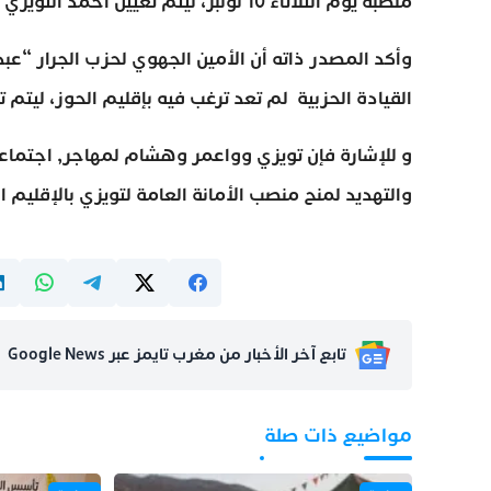
منصبه يوم الثلاثاء 10 نونبر، ليتم تعيين احمد التويزي خلفا له مباشرة بعد وضع لإستقالته
وأكد المصدر ذاته أن الأمين الجهوي لحزب الجرار “عبد
القيادة الحزبية لم تعد ترغب فيه بإقليم الحوز، ليتم 
و للإشارة فإن تويزي وواعمر وهشام لمهاجر, اجتماعو
والتهديد لمنح منصب الأمانة العامة لتويزي بالإقليم 
تابع آخر الأخبار من مغرب تايمز عبر Google News
مواضيع ذات صلة