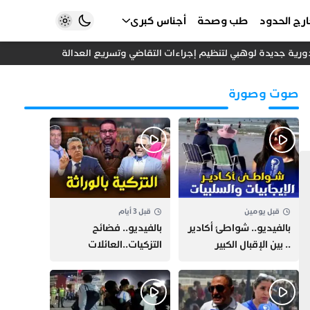
رج الحدود
طب وصحة
أجناس كبرى
دورية جديدة لوهبي لتنظيم إجراءات التقاضي وتسريع العدالة
هل أصبحت “
صوت وصورة
قبل يومين
قبل 3 أيام
بالفيديو.. شواطئ أكادير
بالفيديو.. فضائح
.. بين الإقبال الكبير
التزكيات..العائلات
وارتفاع التكاليف
السياسية تحكم المغرب
الازدحام وغلاء الكراء
وقصة “وهبي”
و”السيمو” تثير الجدل