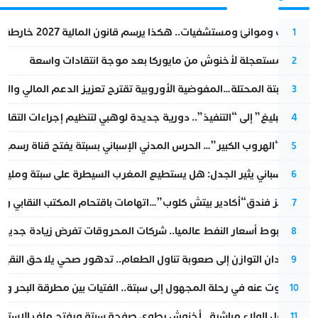
قطارات وموانئ ومستشفيات.. هكذا يرسم قانون المالية 2027 خارطة المغرب المقبل
1
عودة مستعجلة لأخنوش من مايوركا بعد موجة انتقادات واسعة
2
أزمة سبتة المحتلة…المفوضية الأوروبية تقترح تعزيز الدعم المالي والت
3
من “التبليغ” إلى “التنفيذ”.. دورية جديدة لوهبي لتنظيم إجراءات التقا
4
عملية “الهروب الكبير”… الحرس المدني الإسباني بسبتة يفتح قناة رسمية
5
تقرير إسباني يثير الجدل: هل يستطيع المغرب السيطرة على سبتة ومليلي
6
أزمة تهز فندق“أكادير بيتش كلوب”…اتهامات باقتحام المكتب النقابي وم
7
رغم هبوط أسعار النفط عالميا.. شركات المحروقات تفرض زيادة جديدة
8
من فقدان التوازن إلى صعوبة تناول الطعام.. تدهور صحي يلاحق النقيب ز
9
المسكوت عنه في رحلة المجهول إلى سبتة.. الفتيات بين مطرقة البحر وسن
10
بعد حفل الولاء مباشرة.. أخنوش يطوي صفحة سبتة ويفتح ملف الاستجم
11