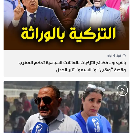
قبل 4 أيام
بالفيديو.. فضائح التزكيات..العائلات السياسية تحكم المغرب
وقصة “وهبي” و”السيمو” تثير الجدل