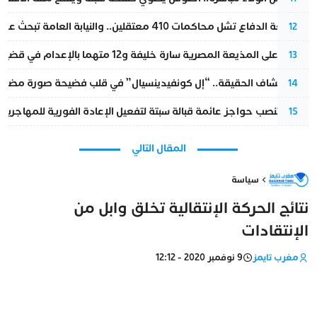
مقاطعة الدفاع تشل محاكمات 410 معتقلين.. والنيابة العامة تبحث عن حل قانوني
12
الحكم على المذيعة المصرية سارة خليفة و12 متهما بالإعدام في قضية هزت بلاد الفراعنة
13
بعد انكشاف الحقيقة.. “إل كونفيدينسيال” في قلب فضيحة صورة مضللة
14
إسبانيا تنصب حواجز عائمة قبالة سبتة لتفعيل الإعادة الفورية للمهاجرين
15
المقال التالي
سياسة
نتائج الحركة الإنتقالية تخلق وابل من
الإنتقادات
مغرب تايمز
9 نوفمبر 2020 - 12:12