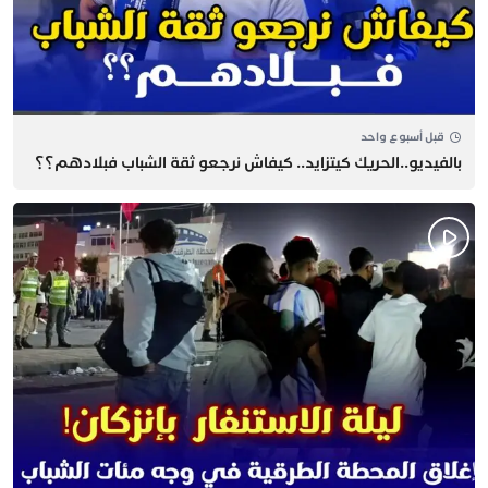
قبل أسبوع واحد
بالفيديو..الحريك كيتزايد.. كيفاش نرجعو ثقة الشباب فبلادهم؟؟