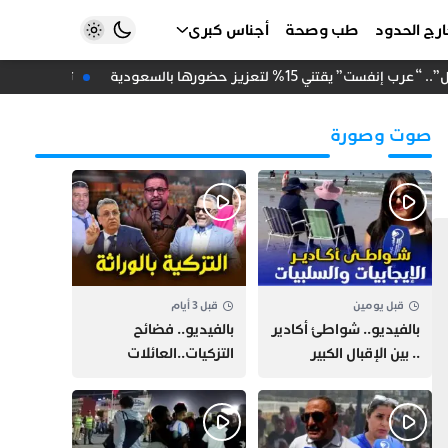
رج الحدود
طب وصحة
أجناس كبرى
يقتني 15% لتعزيز حضورها بالسعودية
تزكية دعاء أح
صوت وصورة
قبل يومين
قبل 3 أيام
بالفيديو.. شواطئ أكادير
بالفيديو.. فضائح
.. بين الإقبال الكبير
التزكيات..العائلات
وارتفاع التكاليف
السياسية تحكم المغرب
الازدحام وغلاء الكراء
وقصة “وهبي”
و”السيمو” تثير الجدل