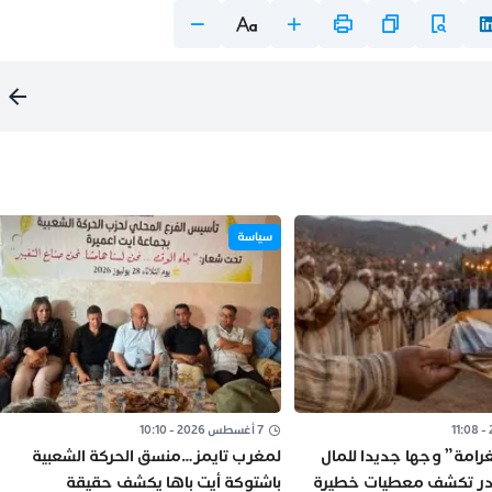
سياسة
7 أغسطس 2026 - 10:10
رامة” وجها جديدا للمال
لمغرب تايمز…منسق الحركة الشعبية
ادر تكشف معطيات خطيرة
باشتوكة أيت باها يكشف حقيقة