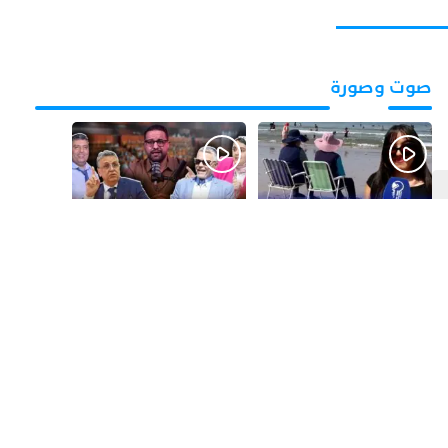
صوت وصورة
قبل يومين
قبل 3 أيام
بالفيديو.. شواطئ أكادير
بالفيديو.. فضائح
.. بين الإقبال الكبير
التزكيات..العائلات
وارتفاع التكاليف
السياسية تحكم المغرب
الازدحام وغلاء الكراء
وقصة “وهبي”
و”السيمو” تثير الجدل