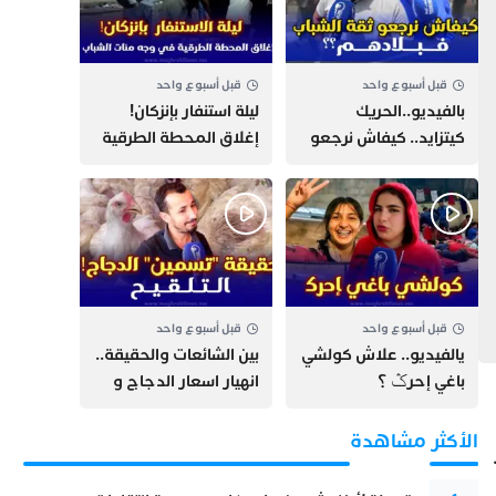
قبل أسبوع واحد
قبل أسبوع واحد
بالفيديو..الحريك
​ليلة استنفار بإنزكان!
كيتزايد.. كيفاش نرجعو
إغلاق المحطة الطرقية
ثقة الشباب فبلادهم؟؟
ومنع مئات الشباب من
اللحاق بـ”هروب سبتة”
قبل أسبوع واحد
قبل أسبوع واحد
يالفيديو.. علاش كولشي
بين الشائعات والحقيقة..
باغي إحرݣ ؟
انهيار اسعار الدجاج و
حقيقة التسمين ”
التلقيح “
الأكثر مشاهدة