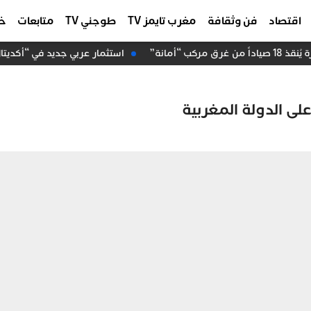
اقتصاد
فن وثقافة
مغرب تايمز TV
طوجني TV
متابعات
خا
“أمانة”
استثمار عربي جديد في “أكديتال”.. “عرب إنفست” 
لى الدولة المغربية