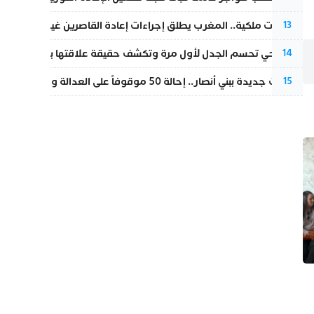
بتعليمات ملكية.. المغرب يطلق إجراءات إعادة القاصرين غير المرفوقين 
13
نورا فتحي تحسم الجدل لأول مرة وتكشف حقيقة علاقتها بياسين بونو
14
تطورات جديدة ببني أنصار.. إحالة 50 موقوفاً على العدالة ومتابعات بتهم ثقيلة
15