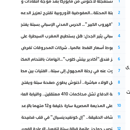
عودة مستعجلة لأخنوش من مايوركا بعد موجة انتقادات واسعة
1
أزمة سبتة المحتلة…المفوضية الأوروبية تقترح تعزيز الدعم المالي والت
2
عملية “الهروب الكبير”… الحرس المدني الإسباني بسبتة يفتح قناة رسمية
3
تقرير إسباني يثير الجدل: هل يستطيع المغرب السيطرة على سبتة ومليل
4
رغم هبوط أسعار النفط عالميا.. شركات المحروقات تفرض زيادة جديد
5
أزمة تهز فندق“أكادير بيتش كلوب”…اتهامات باقتحام المكتب النقابي وم
6
رى
المسكوت عنه في رحلة المجهول إلى سبتة.. الفتيات بين مطرقة البحر وس
7
بعد حفل الولاء مباشرة.. أخنوش يطوي صفحة سبتة ويفتح ملف الاستجم
8
ت
مقاطعة الدفاع تشل محاكمات 410 معتقلين.. والنيابة العامة تبحث عن حل قانوني
9
الحكم على المذيعة المصرية سارة خليفة و12 متهما بالإعدام في قضية هزت بلاد الفراعنة
10
بعد انكشاف الحقيقة.. “إل كونفيدينسيال” في قلب فضيحة صورة مضلل
11
إسبانيا تنصب حواجز عائمة قبالة سبتة لتفعيل الإعادة الفورية للمهاجرين
12