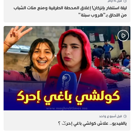
قبل 6 أيام
​ليلة استنفار بإنزكان! إغلاق المحطة الطرقية ومنع مئات الشباب
من اللحاق بـ”هروب سبتة”
قبل أسبوع واحد
يالفيديو.. علاش كولشي باغي إحرݣ ؟