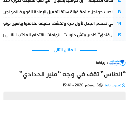
بعد انكشاف الحقيقة.. “إل كونفيدينسيال” في قلب فضيحة صورة مضللة
12
إسبانيا تنصب حواجز عائمة قبالة سبتة لتفعيل الإعادة الفورية للمهاجرين
13
نورا فتحي تحسم الجدل لأول مرة وتكشف حقيقة علاقتها بياسين بونو
14
أزمة تهز فندق“أكادير بيتش كلوب”…اتهامات باقتحام المكتب النقابي وم
15
المقال التالي
رياضة
“الطاس” تقف في وجه “منير الحدادي”
مغرب تايمز
6 نوفمبر 2020 - 15:41