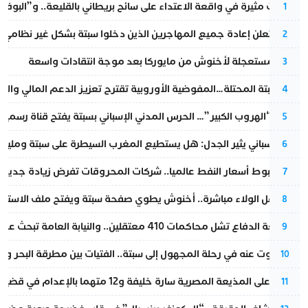
تطورات مثيرة في واقعة الاعتداء على سائح بريطاني بالقليعة.. و”البوف
1
إسبانيا تعلن إعادة جميع المهاجرين الذين دخلوا سبتة بشكل غير نظامي
2
عودة مستعجلة لأخنوش من مايوركا بعد موجة انتقادات واسعة
3
أزمة سبتة المحتلة…المفوضية الأوروبية تقترح تعزيز الدعم المالي والت
4
عملية “الهروب الكبير”… الحرس المدني الإسباني بسبتة يفتح قناة رسمية
5
تقرير إسباني يثير الجدل: هل يستطيع المغرب السيطرة على سبتة ومليلي
6
رغم هبوط أسعار النفط عالميا.. شركات المحروقات تفرض زيادة جديدة
7
بعد حفل الولاء مباشرة.. أخنوش يطوي صفحة سبتة ويفتح ملف الاستجم
8
مقاطعة الدفاع تشل محاكمات 410 معتقلين.. والنيابة العامة تبحث عن حل قانوني
9
المسكوت عنه في رحلة المجهول إلى سبتة.. الفتيات بين مطرقة البحر وسن
10
الحكم على المذيعة المصرية سارة خليفة و12 متهما بالإعدام في قضية هزت بلاد الفراعنة
11