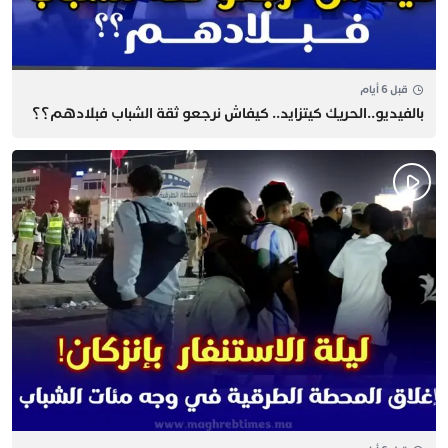
قبل 6 أيام
بالفيديو..الحريك كيتزايد.. كيفاش نرجعو ثقة الشباب فبلادهم؟؟