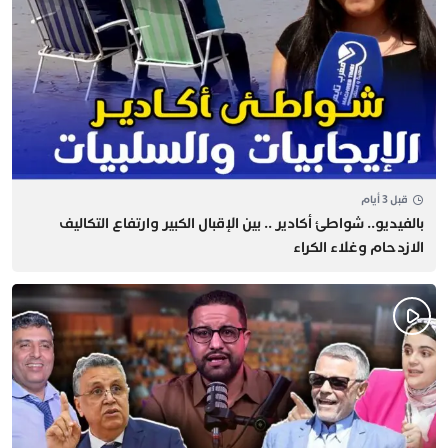
قبل 3 أيام
بالفيديو.. شواطئ أكادير .. بين الإقبال الكبير وارتفاع التكاليف
الازدحام وغلاء الكراء