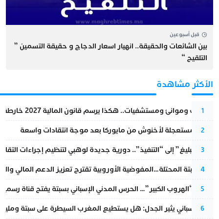
قبل أسبوعين
بين الشائعات والحقيقة.. انهيار اسعار الدجاج و حقيقة التسمين ”
التلقيح “
الأكثر مشاهدة
قطارات وموانئ ومستشفيات.. هكذا يرسم قانون المالية 2027 خارطة المغرب المقبل
1
عودة مستعجلة لأخنوش من مايوركا بعد موجة انتقادات واسعة
2
من “التبليغ” إلى “التنفيذ”.. دورية جديدة لوهبي لتنظيم إجراءات التقا
3
أزمة سبتة المحتلة…المفوضية الأوروبية تقترح تعزيز الدعم المالي والت
4
عملية “الهروب الكبير”… الحرس المدني الإسباني بسبتة يفتح قناة رسمية
5
تقرير إسباني يثير الجدل: هل يستطيع المغرب السيطرة على سبتة ومليلي
6