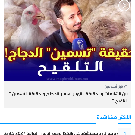
قبل أسبوعين
بين الشائعات والحقيقة.. انهيار اسعار الدجاج و حقيقة التسمين ”
التلقيح “
الأكثر مشاهدة
قطارات وموانئ ومستشفيات.. هكذا يرسم قانون المالية 2027 خارطة المغرب المقبل
1