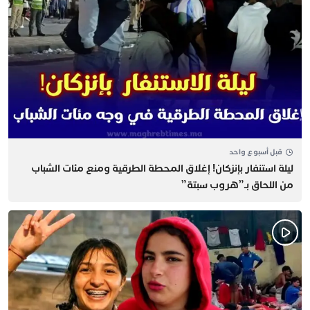
قبل أسبوع واحد
​ليلة استنفار بإنزكان! إغلاق المحطة الطرقية ومنع مئات الشباب
من اللحاق بـ”هروب سبتة”