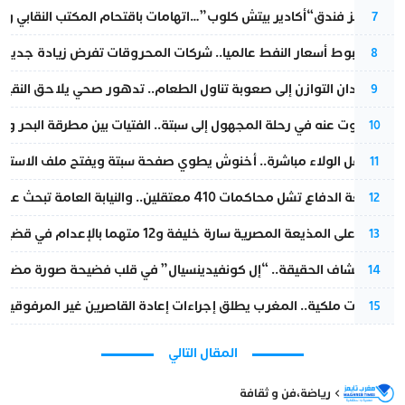
أزمة تهز فندق“أكادير بيتش كلوب”…اتهامات باقتحام المكتب النقابي وم
7
رغم هبوط أسعار النفط عالميا.. شركات المحروقات تفرض زيادة جديدة
8
من فقدان التوازن إلى صعوبة تناول الطعام.. تدهور صحي يلاحق النقيب ز
9
المسكوت عنه في رحلة المجهول إلى سبتة.. الفتيات بين مطرقة البحر وسن
10
بعد حفل الولاء مباشرة.. أخنوش يطوي صفحة سبتة ويفتح ملف الاستجم
11
مقاطعة الدفاع تشل محاكمات 410 معتقلين.. والنيابة العامة تبحث عن حل قانوني
12
الحكم على المذيعة المصرية سارة خليفة و12 متهما بالإعدام في قضية هزت بلاد الفراعنة
13
بعد انكشاف الحقيقة.. “إل كونفيدينسيال” في قلب فضيحة صورة مضللة
14
بتعليمات ملكية.. المغرب يطلق إجراءات إعادة القاصرين غير المرفوقين 
15
المقال التالي
رياضة
،
فن و ثقافة