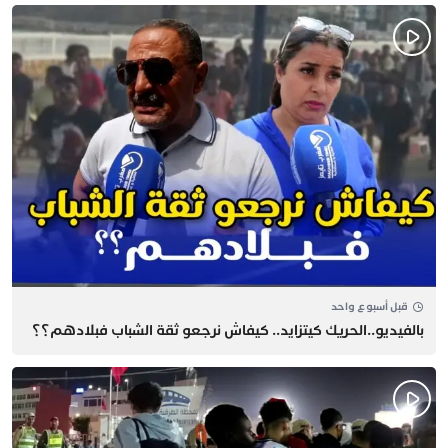
قبل أسبوع واحد
بالفيديو..الحريك كيتزايد.. كيفاش نرجعو ثقة الشباب فبلادهم؟؟