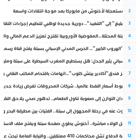
عودة مستعجلة لأخنوش من مايوركا بعد موجة انتقادات واسعة
2
من “التبليغ” إلى “التنفيذ”.. دورية جديدة لوهبي لتنظيم إجراءات التقا
3
أزمة سبتة المحتلة…المفوضية الأوروبية تقترح تعزيز الدعم المالي والت
4
عملية “الهروب الكبير”… الحرس المدني الإسباني بسبتة يفتح قناة رسمية
5
تقرير إسباني يثير الجدل: هل يستطيع المغرب السيطرة على سبتة ومليلي
6
أزمة تهز فندق“أكادير بيتش كلوب”…اتهامات باقتحام المكتب النقابي وم
7
رغم هبوط أسعار النفط عالميا.. شركات المحروقات تفرض زيادة جديدة
8
من فقدان التوازن إلى صعوبة تناول الطعام.. تدهور صحي يلاحق النقيب ز
9
المسكوت عنه في رحلة المجهول إلى سبتة.. الفتيات بين مطرقة البحر وسن
10
بعد حفل الولاء مباشرة.. أخنوش يطوي صفحة سبتة ويفتح ملف الاستجم
11
مقاطعة الدفاع تشل محاكمات 410 معتقلين.. والنيابة العامة تبحث عن حل قانوني
12