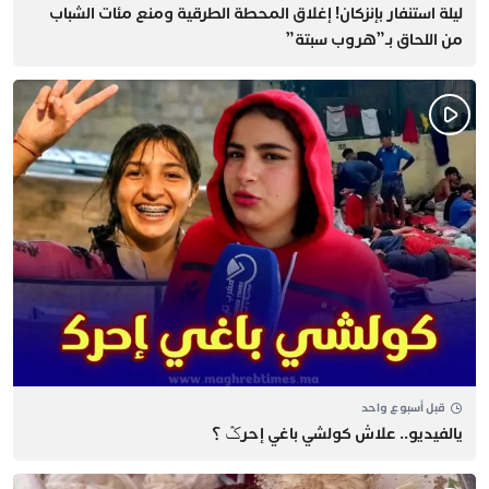
​ليلة استنفار بإنزكان! إغلاق المحطة الطرقية ومنع مئات الشباب
من اللحاق بـ”هروب سبتة”
قبل أسبوع واحد
يالفيديو.. علاش كولشي باغي إحرݣ ؟