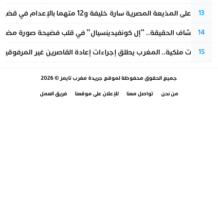
الحكم على المذيعة المصرية سارة خليفة و12 متهما بالإعدام في قضية هزت بلاد الفراعنة
13
بعد انكشاف الحقيقة.. “إل كونفيدينسيال” في قلب فضيحة صورة مضللة
14
بتعليمات ملكية.. المغرب يطلق إجراءات إعادة القاصرين غير المرفوقين 
15
جميع الحقوق محفوظة لموقع
جريدة مغرب تايمز
© 2026
من نحن
تواصل معنا
للإعلان على موقعنا
فريق العمل