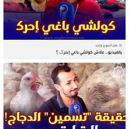
قبل أسبوع واحد
يالفيديو.. علاش كولشي باغي إحرݣ ؟