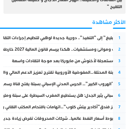
التلقيح “
الأكثر مشاهدة
من “التبليغ” إلى “التنفيذ”.. دورية جديدة لوهبي لتنظيم إجراءات التقا
1
قطارات وموانئ ومستشفيات.. هكذا يرسم قانون المالية 2027 خارطة المغرب المقبل
2
عودة مستعجلة لأخنوش من مايوركا بعد موجة انتقادات واسعة
3
أزمة سبتة المحتلة…المفوضية الأوروبية تقترح تعزيز الدعم المالي والت
4
عملية “الهروب الكبير”… الحرس المدني الإسباني بسبتة يفتح قناة رسمية
5
تقرير إسباني يثير الجدل: هل يستطيع المغرب السيطرة على سبتة ومليلي
6
أزمة تهز فندق“أكادير بيتش كلوب”…اتهامات باقتحام المكتب النقابي وم
7
رغم هبوط أسعار النفط عالميا.. شركات المحروقات تفرض زيادة جديدة
8