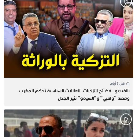
قبل 5 أيام
بالفيديو.. فضائح التزكيات..العائلات السياسية تحكم المغرب
وقصة “وهبي” و”السيمو” تثير الجدل