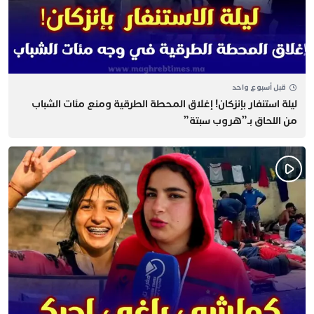
قبل أسبوع واحد
​ليلة استنفار بإنزكان! إغلاق المحطة الطرقية ومنع مئات الشباب
من اللحاق بـ”هروب سبتة”