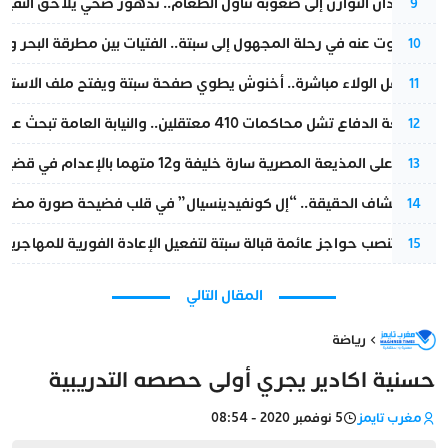
من فقدان التوازن إلى صعوبة تناول الطعام.. تدهور صحي يلاحق النقيب ز
9
المسكوت عنه في رحلة المجهول إلى سبتة.. الفتيات بين مطرقة البحر وسن
10
بعد حفل الولاء مباشرة.. أخنوش يطوي صفحة سبتة ويفتح ملف الاستجم
11
مقاطعة الدفاع تشل محاكمات 410 معتقلين.. والنيابة العامة تبحث عن حل قانوني
12
الحكم على المذيعة المصرية سارة خليفة و12 متهما بالإعدام في قضية هزت بلاد الفراعنة
13
بعد انكشاف الحقيقة.. “إل كونفيدينسيال” في قلب فضيحة صورة مضللة
14
إسبانيا تنصب حواجز عائمة قبالة سبتة لتفعيل الإعادة الفورية للمهاجرين
15
المقال التالي
رياضة
حسنية اكادير يجري أولى حصصه التدريبية
مغرب تايمز
5 نوفمبر 2020 - 08:54