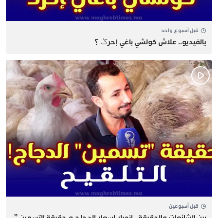
قبل أسبوع واحد
يالفيديو.. علاش كولشي باغي إحرݣ ؟
قبل أسبوعين
بين الشائعات والحقيقة.. انهيار اسعار الدجاج و حقيقة التسمين ”