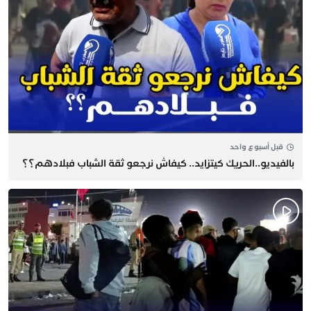
قبل أسبوع واحد
بالفيديو..الحريك كيتزايد.. كيفاش نرجعو ثقة الشباب فبلادهم؟؟