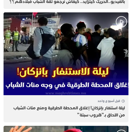
بالفيديو..الحريك كيتزايد.. كيفاش نرجعو ثقة الشباب فبلادهم؟؟
قبل أسبوع واحد
​ليلة استنفار بإنزكان! إغلاق المحطة الطرقية ومنع مئات الشباب
من اللحاق بـ”هروب سبتة”