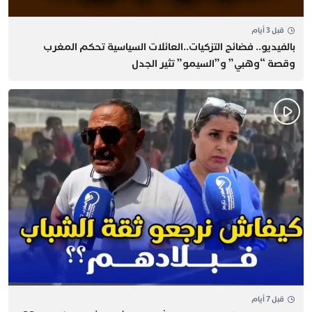
قبل 3 أيام
بالفيديو.. فضائح التزكيات..العائلات السياسية تحكم المغرب
وقصة “وهبي” و”السيمو” تثير الجدل
قبل 7 أيام