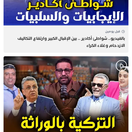
قبل يومين
بالفيديو.. شواطئ أكادير .. بين الإقبال الكبير وارتفاع التكاليف
الازدحام وغلاء الكراء