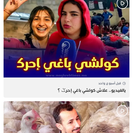
قبل أسبوع واحد
يالفيديو.. علاش كولشي باغي إحرݣ ؟