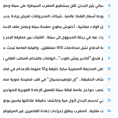
تقرير إسباني يثير الجدل: هل يستطيع المغرب السيطرة على سبتة ومليلي
4
رغم هبوط أسعار النفط عالميا.. شركات المحروقات تفرض زيادة جديدة
5
بعد حفل الولاء مباشرة.. أخنوش يطوي صفحة سبتة ويفتح ملف الاستجم
6
المسكوت عنه في رحلة المجهول إلى سبتة.. الفتيات بين مطرقة البحر وسن
7
مقاطعة الدفاع تشل محاكمات 410 معتقلين.. والنيابة العامة تبحث عن حل قانوني
8
أزمة تهز فندق“أكادير بيتش كلوب”…اتهامات باقتحام المكتب النقابي وم
9
الحكم على المذيعة المصرية سارة خليفة و12 متهما بالإعدام في قضية هزت بلاد الفراعنة
10
بعد انكشاف الحقيقة.. “إل كونفيدينسيال” في قلب فضيحة صورة مضللة
11
إسبانيا تنصب حواجز عائمة قبالة سبتة لتفعيل الإعادة الفورية للمهاجرين
12
نورا فتحي تحسم الجدل لأول مرة وتكشف حقيقة علاقتها بياسين بونو
13
بتعليمات ملكية.. المغرب يطلق إجراءات إعادة القاصرين غير المرفوقين 
14