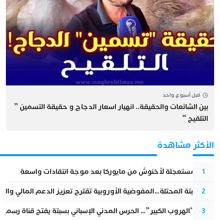
قبل أسبوع واحد
بين الشائعات والحقيقة.. انهيار اسعار الدجاج و حقيقة التسمين ”
التلقيح “
الأكثر مشاهدة
عودة مستعجلة لأخنوش من مايوركا بعد موجة انتقادات واسعة
1
أزمة سبتة المحتلة…المفوضية الأوروبية تقترح تعزيز الدعم المالي والت
2
عملية “الهروب الكبير”… الحرس المدني الإسباني بسبتة يفتح قناة رسمية
3