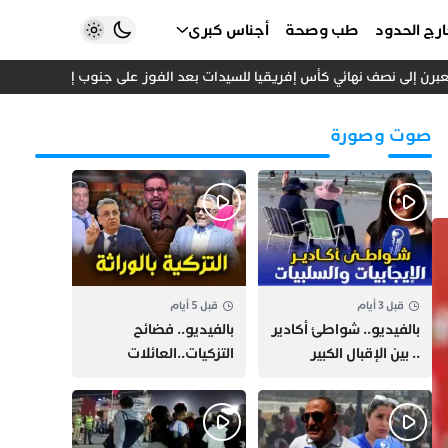
رج الحدود
طب وصحة
أجناس كبرى
ن إلى نصف نهائي كأس إفريقيا للسيدات بعد الفوز على جنوب إفريقيا
إ
صوت وصورة
قبل 3 أيام
قبل 5 أيام
بالفيديو.. شواطئ أكادير
بالفيديو.. فضائح
.. بين الإقبال الكبير
التزكيات..العائلات
وارتفاع التكاليف
السياسية تحكم المغرب
الازدحام وغلاء الكراء
وقصة “وهبي”
و”السيمو” تثير الجدل