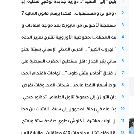
من “التبليغ” إلى “التنفيذ”.. دورية جديدة لوهبي لتنظيم إجراءات التق
1
قطارات وموانئ ومستشفيات.. هكذا يرسم قانون المالية 2027 خارطة المغرب المقبل
2
عودة مستعجلة لأخنوش من مايوركا بعد موجة انتقادات واسعة
3
أزمة سبتة المحتلة…المفوضية الأوروبية تقترح تعزيز الدعم المالي والت
4
عملية “الهروب الكبير”… الحرس المدني الإسباني بسبتة يفتح قناة رسمية
5
تقرير إسباني يثير الجدل: هل يستطيع المغرب السيطرة على سبتة ومليل
6
أزمة تهز فندق“أكادير بيتش كلوب”…اتهامات باقتحام المكتب النقابي وم
7
رغم هبوط أسعار النفط عالميا.. شركات المحروقات تفرض زيادة جديد
8
من فقدان التوازن إلى صعوبة تناول الطعام.. تدهور صحي يلاحق النقيب ز
9
المسكوت عنه في رحلة المجهول إلى سبتة.. الفتيات بين مطرقة البحر وس
10
بعد حفل الولاء مباشرة.. أخنوش يطوي صفحة سبتة ويفتح ملف الاستجم
11
مقاطعة الدفاع تشل محاكمات 410 معتقلين.. والنيابة العامة تبحث عن حل قانوني
12