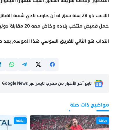
المذكور ارتباطه بفريقه السابق أسيك ميموزا الايفوار
اللاعب ذو 28 سنة سبق له أن جاوب نادي شبيب
حمل قميص منتخب بلاده وخاض معه 20 مقابلة دولية.
انتداب هو الثاني للفريق السوسي هذا الموسم بعد ض
تابع آخر الأخبار من مغرب تايمز عبر Google News
مواضيع ذات صلة
رياضة
رياضة