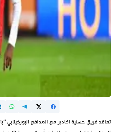
تعاقد فريق حسنية اكادير مع المدافع البوركينابي “ب