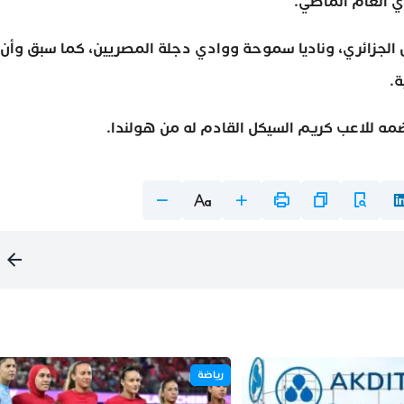
ي العام الماضي.
ة القبائل الجزائري، وناديا سموحة ووادي دجلة المصريين، كما سبق وأن
مه للاعب كريم السيكل القادم له من هولندا.
رياضة