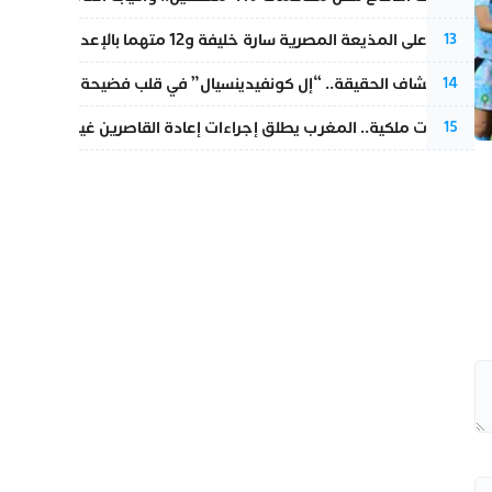
الحكم على المذيعة المصرية سارة خليفة و12 متهما بالإعدام في قضية هزت بلاد الفراعنة
13
بعد انكشاف الحقيقة.. “إل كونفيدينسيال” في قلب فضيحة صورة مضلل
14
بتعليمات ملكية.. المغرب يطلق إجراءات إعادة القاصرين غير المرفوقين 
15