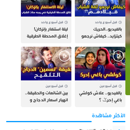
قبل أسبوع واحد
قبل أسبوع واحد
بالفيديو..الحريك
​ليلة استنفار بإنزكان!
كيتزايد.. كيفاش نرجعو
إغلاق المحطة الطرقية
ثقة الشباب فبلادهم؟؟
ومنع مئات الشباب من
اللحاق بـ”هروب سبتة”
قبل أسبوعين
قبل أسبوعين
يالفيديو.. علاش كولشي
بين الشائعات والحقيقة..
باغي إحرݣ ؟
انهيار اسعار الدجاج و
حقيقة التسمين ”
التلقيح “
الأكثر مشاهدة