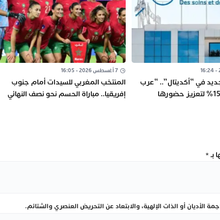
7 أغسطس 2026 - 16:05
ديد في “أكديتال”.. “عرب
المنتخب المغربي للسيدات أمام جنوب
إنفست” يقتني 15% لتعزيز حضورها
إفريقيا.. مباراة الحسم نحو نصف النهائي
ومونديال البرازيل 2027
 بـ
*
ة الأديان أو الذات الإلهية، والابتعاد عن التحريض العنصري والشتائم.