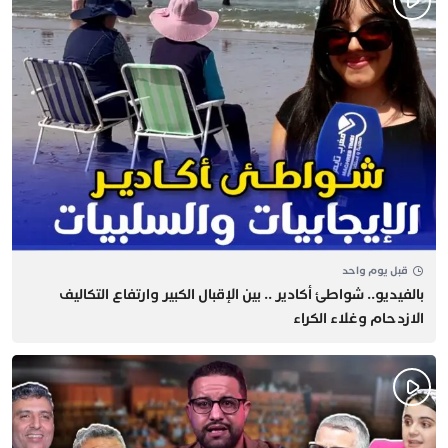
قبل يوم واحد
بالفيديو.. شواطئ أكادير .. بين الإقبال الكبير وارتفاع التكاليف
الازدحام وغلاء الكراء