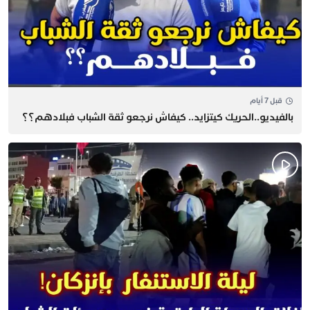
قبل 7 أيام
بالفيديو..الحريك كيتزايد.. كيفاش نرجعو ثقة الشباب فبلادهم؟؟