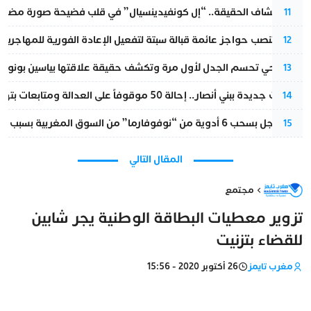
بعد انكشاف الحقيقة.. “إل كونفيدينسيال” في قلب فضيحة صورة مضللة
11
إسبانيا تنصب حواجز عائمة قبالة سبتة لتفعيل الإعادة الفورية للمهاجرين
12
نورا فتحي تحسم الجدل لأول مرة وتكشف حقيقة علاقتها بياسين بونو
13
تطورات جديدة ببني أنصار.. إحالة 50 موقوفاً على العدالة ومتابعات بتهم ثقيلة
14
قرار عاجل بسحب 6 أدوية من “نوفوفارما” من السوق المغربية بسبب خلل في الجودة
15
المقال التالي
مجتمع
تزوير معطيات البطاقة الوطنية يجر شابين
للقضاء بتزنيت
مغرب تايمز
26 أكتوبر 2020 - 15:56