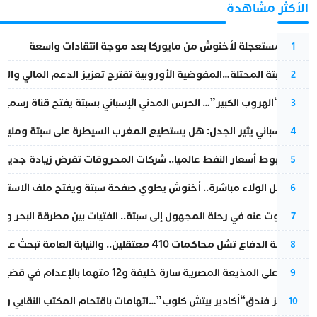
الأكثر مشاهدة
عودة مستعجلة لأخنوش من مايوركا بعد موجة انتقادات واسعة
1
أزمة سبتة المحتلة…المفوضية الأوروبية تقترح تعزيز الدعم المالي والت
2
عملية “الهروب الكبير”… الحرس المدني الإسباني بسبتة يفتح قناة رسمية
3
تقرير إسباني يثير الجدل: هل يستطيع المغرب السيطرة على سبتة ومليلي
4
رغم هبوط أسعار النفط عالميا.. شركات المحروقات تفرض زيادة جديدة
5
بعد حفل الولاء مباشرة.. أخنوش يطوي صفحة سبتة ويفتح ملف الاستجم
6
المسكوت عنه في رحلة المجهول إلى سبتة.. الفتيات بين مطرقة البحر وسن
7
مقاطعة الدفاع تشل محاكمات 410 معتقلين.. والنيابة العامة تبحث عن حل قانوني
8
الحكم على المذيعة المصرية سارة خليفة و12 متهما بالإعدام في قضية هزت بلاد الفراعنة
9
أزمة تهز فندق“أكادير بيتش كلوب”…اتهامات باقتحام المكتب النقابي وم
10