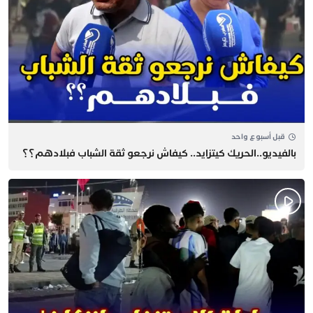
قبل أسبوع واحد
بالفيديو..الحريك كيتزايد.. كيفاش نرجعو ثقة الشباب فبلادهم؟؟