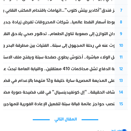
أزمة تهز فندق“أكادير بيتش كلوب”…اتهامات باقتحام المكتب النقابي وم
7
رغم هبوط أسعار النفط عالميا.. شركات المحروقات تفرض زيادة جديدة
8
من فقدان التوازن إلى صعوبة تناول الطعام.. تدهور صحي يلاحق النقيب ز
9
المسكوت عنه في رحلة المجهول إلى سبتة.. الفتيات بين مطرقة البحر وسن
10
بعد حفل الولاء مباشرة.. أخنوش يطوي صفحة سبتة ويفتح ملف الاستجم
11
مقاطعة الدفاع تشل محاكمات 410 معتقلين.. والنيابة العامة تبحث عن حل قانوني
12
الحكم على المذيعة المصرية سارة خليفة و12 متهما بالإعدام في قضية هزت بلاد الفراعنة
13
بعد انكشاف الحقيقة.. “إل كونفيدينسيال” في قلب فضيحة صورة مضللة
14
إسبانيا تنصب حواجز عائمة قبالة سبتة لتفعيل الإعادة الفورية للمهاجرين
15
المقال التالي