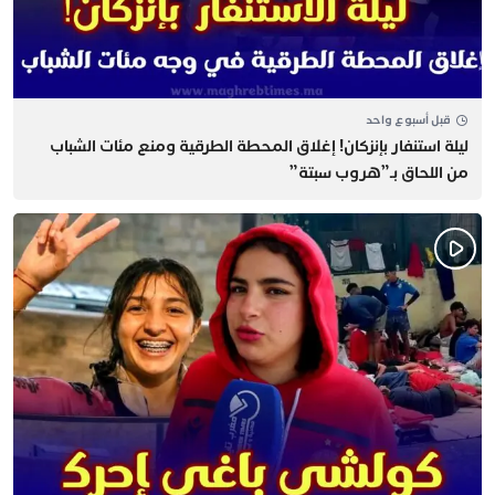
قبل أسبوع واحد
​ليلة استنفار بإنزكان! إغلاق المحطة الطرقية ومنع مئات الشباب
من اللحاق بـ”هروب سبتة”