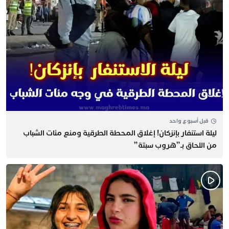
قبل أسبوع واحد
​ليلة استنفار بإنزكان! إغلاق المحطة الطرقية ومنع مئات الشباب
من اللحاق بـ”هروب سبتة”