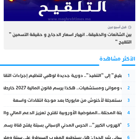
قبل أسبوعين
بين الشائعات والحقيقة.. انهيار اسعار الدجاج و حقيقة التسمين ”
التلقيح “
الأكثر مشاهدة
من “التبليغ” إلى “التنفيذ”.. دورية جديدة لوهبي لتنظيم إجراءات التقا
1
قطارات وموانئ ومستشفيات.. هكذا يرسم قانون المالية 2027 خارطة المغرب المقبل
2
عودة مستعجلة لأخنوش من مايوركا بعد موجة انتقادات واسعة
3
أزمة سبتة المحتلة…المفوضية الأوروبية تقترح تعزيز الدعم المالي والت
4
عملية “الهروب الكبير”… الحرس المدني الإسباني بسبتة يفتح قناة رسمية
5
تقرير إسباني يثير الجدل: هل يستطيع المغرب السيطرة على سبتة ومليلي
6