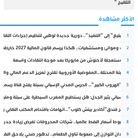
التلقيح “
الأكثر مشاهدة
من “التبليغ” إلى “التنفيذ”.. دورية جديدة لوهبي لتنظيم إجراءات التقا
1
قطارات وموانئ ومستشفيات.. هكذا يرسم قانون المالية 2027 خارطة المغرب المقبل
2
عودة مستعجلة لأخنوش من مايوركا بعد موجة انتقادات واسعة
3
أزمة سبتة المحتلة…المفوضية الأوروبية تقترح تعزيز الدعم المالي والت
4
عملية “الهروب الكبير”… الحرس المدني الإسباني بسبتة يفتح قناة رسمية
5
تقرير إسباني يثير الجدل: هل يستطيع المغرب السيطرة على سبتة ومليلي
6
أزمة تهز فندق“أكادير بيتش كلوب”…اتهامات باقتحام المكتب النقابي وم
7
رغم هبوط أسعار النفط عالميا.. شركات المحروقات تفرض زيادة جديدة
8
من فقدان التوازن إلى صعوبة تناول الطعام.. تدهور صحي يلاحق النقيب ز
9