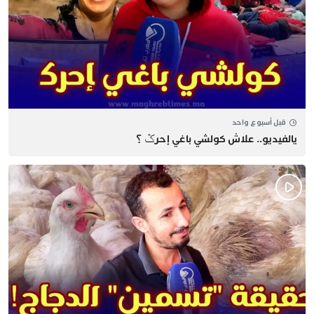
قبل أسبوع واحد
يالفيديو.. علاش كولشي باغي إحرݣ ؟