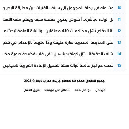
المسكوت عنه في رحلة المجهول إلى سبتة.. الفتيات بين مطرقة البحر وسن
10
بعد حفل الولاء مباشرة.. أخنوش يطوي صفحة سبتة ويفتح ملف الاستجم
11
مقاطعة الدفاع تشل محاكمات 410 معتقلين.. والنيابة العامة تبحث عن حل قانوني
12
الحكم على المذيعة المصرية سارة خليفة و12 متهما بالإعدام في قضية هزت بلاد الفراعنة
13
بعد انكشاف الحقيقة.. “إل كونفيدينسيال” في قلب فضيحة صورة مضللة
14
إسبانيا تنصب حواجز عائمة قبالة سبتة لتفعيل الإعادة الفورية للمهاجرين
15
جميع الحقوق محفوظة لموقع
جريدة مغرب تايمز
© 2026
من نحن
تواصل معنا
للإعلان على موقعنا
فريق العمل