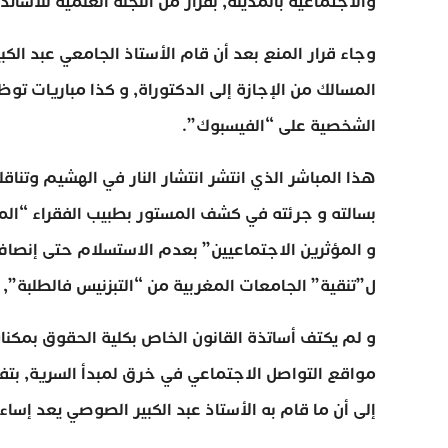
والاجتماعية بالمدينة, بقرار من اللجنة العلمية للأساتذة
وجاء قرار المنع بعد أن قام الأستاذ الجامعي عبد ا
المسالك من الإجازة إلى الدكتوراة, و كذا مباريات تو
الشخصية على “الفيسبوك”.
هذا المباشر الذي انتشر انتشار النار في الهشيم وتنا
بسالته و جرئته في كشف المستور بطبيب الفقراء “ا
و المؤثرين الاجتماعيين” بعدم الاستسلام حتى إنصاف
ل”تنقية” الجامعات المغربية من “التبزنيس فالطلبة”, 
و لم يكتف أساتذة القانون الخاص بكلية الحقوق بمكنا
مواقع التواصل الاجتماعي في خرق لمبدأ السرية, بتفع
إلى أن ما قام به الأستاذ عبد الكبير الصوصي يعد إسا