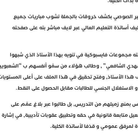
 بذات الكلية.
لكبير الصوصي بكشف خروقات بالجملة تشوب مباريات جميع
ظيف أساتذة التعليم العالي عبر لايف مباشر بته على صفحته
قلته مجموعات فايسبوكية في تنويه بهذا الأستاذ الذي شبهوا
لمهدي الشافعي” , وطالب هؤلاء من سمّو أنفسهم ب “الشعبويي
 هذا الأستاذ, وفتح تحقيق في هذا الملف على أعلى المستويات
و الاستغلال الجنسي للطالبات مقابل الحصول على النقط.
س بمنع زميلهم من التدريس, بل طالبوا عبر بلاغ عمّم على
يل متابعة قانونية في حقه وتطبيق عقوبات تأديبية, في إشارة
ءة لمرفق عمومي و قذفا لأساتذة الكلية.