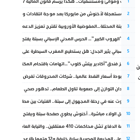
قطارات وموانئ ومستشفيات.. هكذا يرسم قانون المالية 2027 خارطة المغرب المقبل
1
عودة مستعجلة لأخنوش من مايوركا بعد موجة انتقادات واسعة
2
أزمة سبتة المحتلة…المفوضية الأوروبية تقترح تعزيز الدعم المالي والت
3
عملية “الهروب الكبير”… الحرس المدني الإسباني بسبتة يفتح قناة رسمية
4
تقرير إسباني يثير الجدل: هل يستطيع المغرب السيطرة على سبتة ومليل
5
أزمة تهز فندق“أكادير بيتش كلوب”…اتهامات باقتحام المكتب النقابي وم
6
ن
رغم هبوط أسعار النفط عالميا.. شركات المحروقات تفرض زيادة جديد
7
من فقدان التوازن إلى صعوبة تناول الطعام.. تدهور صحي يلاحق النقيب ز
8
المسكوت عنه في رحلة المجهول إلى سبتة.. الفتيات بين مطرقة البحر وس
9
بعد حفل الولاء مباشرة.. أخنوش يطوي صفحة سبتة ويفتح ملف الاستجم
10
مقاطعة الدفاع تشل محاكمات 410 معتقلين.. والنيابة العامة تبحث عن حل قانوني
11
الحكم على المذيعة المصرية سارة خليفة و12 متهما بالإعدام في قضية هزت بلاد الفراعنة
12