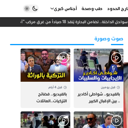
رج الحدود
طب وصحة
أجناس كبرى
. تضامن البحارة يُنقذ 18 صياداً من غرق مركب “أمانة”
استث
صوت وصورة
قبل يومين
قبل 4 أيام
بالفيديو.. شواطئ أكادير
بالفيديو.. فضائح
.. بين الإقبال الكبير
التزكيات..العائلات
وارتفاع التكاليف
السياسية تحكم المغرب
الازدحام وغلاء الكراء
وقصة “وهبي”
و”السيمو” تثير الجدل