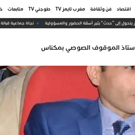
اقتصاد
فن وثقافة
مغرب تايمز TV
طوجني TV
متابعات
خا
حول إلى “حدث” يثير أسئلة الحضور والمسؤولية
نجاة جماعية قبالة سواحل الداخلة.
أستاذ الموقوف الصوصي بمكناس