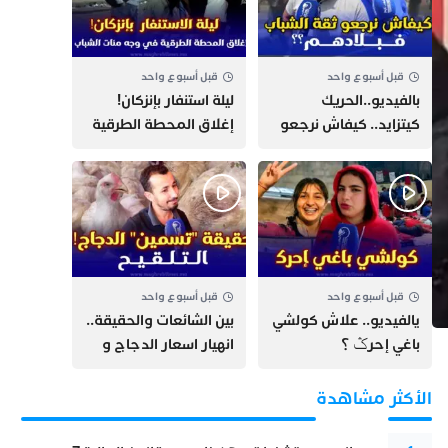
قبل أسبوع واحد
قبل أسبوع واحد
بالفيديو..الحريك
​ليلة استنفار بإنزكان!
كيتزايد.. كيفاش نرجعو
إغلاق المحطة الطرقية
ثقة الشباب فبلادهم؟؟
ومنع مئات الشباب من
اللحاق بـ”هروب سبتة”
قبل أسبوع واحد
قبل أسبوع واحد
يالفيديو.. علاش كولشي
بين الشائعات والحقيقة..
باغي إحرݣ ؟
انهيار اسعار الدجاج و
حقيقة التسمين ”
التلقيح “
الأكثر مشاهدة