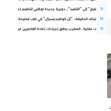
من “التبليغ” إلى “التنفيذ”.. دورية جديدة لوهبي لتنظيم إجراءات التق
13
بعد انكشاف الحقيقة.. “إل كونفيدينسيال” في قلب فضيحة صورة مضلل
14
بتعليمات ملكية.. المغرب يطلق إجراءات إعادة القاصرين غير المرفوقين 
15
ت