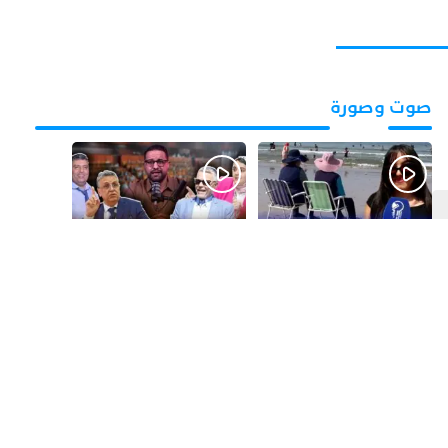
صوت وصورة
قبل يومين
قبل 4 أيام
بالفيديو.. شواطئ أكادير
بالفيديو.. فضائح
.. بين الإقبال الكبير
التزكيات..العائلات
وارتفاع التكاليف
السياسية تحكم المغرب
الازدحام وغلاء الكراء
وقصة “وهبي”
و”السيمو” تثير الجدل