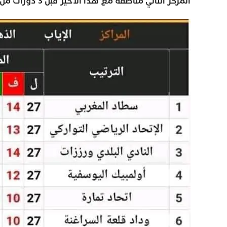
المركز الثاني مناصفة مع هذا الأخير قبل 3 دورات من نهاية القسم الوطني هواة .