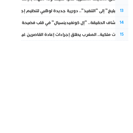
من “التبليغ” إلى “التنفيذ”.. دورية جديدة لوهبي لتنظيم إجراءات التق
13
بعد انكشاف الحقيقة.. “إل كونفيدينسيال” في قلب فضيحة صورة مضلل
14
بتعليمات ملكية.. المغرب يطلق إجراءات إعادة القاصرين غير المرفوقين 
15