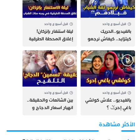
قبل أسبوع واحد
قبل أسبوع واحد
بالفيديو..الحريك
​ليلة استنفار بإنزكان!
كيتزايد.. كيفاش نرجعو
إغلاق المحطة الطرقية
ثقة الشباب فبلادهم؟؟
ومنع مئات الشباب من
اللحاق بـ”هروب سبتة”
قبل أسبوع واحد
قبل أسبوع واحد
يالفيديو.. علاش كولشي
بين الشائعات والحقيقة..
باغي إحرݣ ؟
انهيار اسعار الدجاج و
حقيقة التسمين ”
التلقيح “
الأكثر مشاهدة