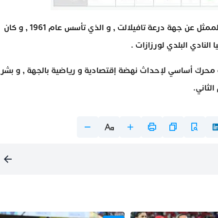
و يعد النادي البلدي لورزازات الفريق الرياضي الوحيد الممثل عن جهة درعة تافيلالت , و الذي تأسس عام 1961 , و كان
النادي البلدي لورزازات .
ة محرك أساسي لإحداث نهضة إقتصادية و رياضية بالجهة , و بشر
لثاني.