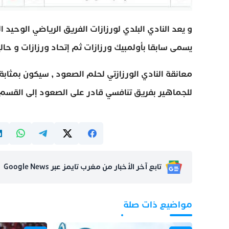
يسمى سابقا بأولمبيك ورزازات ثم إتحاد ورزازات و حاليا 
معانقة النادي الورزازتي لحلم الصعود , سيكون بمثاب
للجماهير بفريق تنافسي قادر على الصعود إلى القسم ا
تابع آخر الأخبار من مغرب تايمز عبر Google News
مواضيع ذات صلة