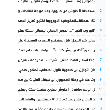
قطارات وموانئ ومستشفيات.. هكذا يرسم قانون المالية 2027 خارطة المغرب المقبل
1
عودة مستعجلة لأخنوش من مايوركا بعد موجة انتقادات واسعة
2
أزمة سبتة المحتلة…المفوضية الأوروبية تقترح تعزيز الدعم المالي والت
3
عملية “الهروب الكبير”… الحرس المدني الإسباني بسبتة يفتح قناة رسمية
4
تقرير إسباني يثير الجدل: هل يستطيع المغرب السيطرة على سبتة ومليل
5
أزمة تهز فندق“أكادير بيتش كلوب”…اتهامات باقتحام المكتب النقابي وم
6
رغم هبوط أسعار النفط عالميا.. شركات المحروقات تفرض زيادة جديد
7
من فقدان التوازن إلى صعوبة تناول الطعام.. تدهور صحي يلاحق النقيب ز
8
المسكوت عنه في رحلة المجهول إلى سبتة.. الفتيات بين مطرقة البحر وس
9
بعد حفل الولاء مباشرة.. أخنوش يطوي صفحة سبتة ويفتح ملف الاستجم
10
مقاطعة الدفاع تشل محاكمات 410 معتقلين.. والنيابة العامة تبحث عن حل قانوني
11
الحكم على المذيعة المصرية سارة خليفة و12 متهما بالإعدام في قضية هزت بلاد الفراعنة
12