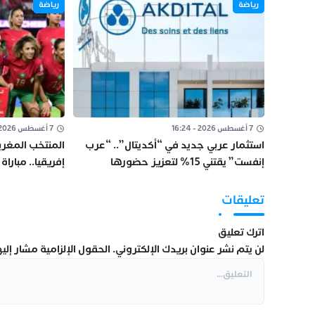
رياضة
رياضة
7 أغسطس 2026 - 16:24
7 أغسطس 2026 - 16:05
استثمار عربي جديد في “أكديتال”.. “عرب
المنتخب المغرب
إنفست” يقتني 15% لتعزيز حضورها
إفريقيا.. مبارا
بالسعودية
ومونديال البرازيل 7
تعليقات
اترك تعليق
لن يتم نشر عنوان بريدك الإلكتروني.
الحقول الإلزامية مشار إليها