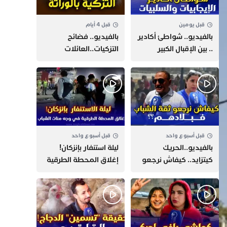
قبل يومين
قبل 4 أيام
بالفيديو.. شواطئ أكادير
بالفيديو.. فضائح
.. بين الإقبال الكبير
التزكيات..العائلات
وارتفاع التكاليف
السياسية تحكم المغرب
الازدحام وغلاء الكراء
وقصة “وهبي”
و”السيمو” تثير الجدل
قبل أسبوع واحد
قبل أسبوع واحد
بالفيديو..الحريك
​ليلة استنفار بإنزكان!
كيتزايد.. كيفاش نرجعو
إغلاق المحطة الطرقية
ثقة الشباب فبلادهم؟؟
ومنع مئات الشباب من
اللحاق بـ”هروب سبتة”