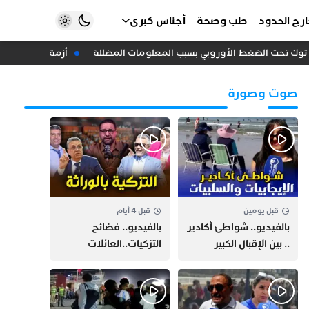
رج الحدود
طب وصحة
أجناس كبرى
وك تحت الضغط الأوروبي بسبب المعلومات المضللة
أزمة سبتة تهز حكومة
صوت وصورة
قبل يومين
قبل 4 أيام
بالفيديو.. شواطئ أكادير
بالفيديو.. فضائح
.. بين الإقبال الكبير
التزكيات..العائلات
وارتفاع التكاليف
السياسية تحكم المغرب
الازدحام وغلاء الكراء
وقصة “وهبي”
و”السيمو” تثير الجدل