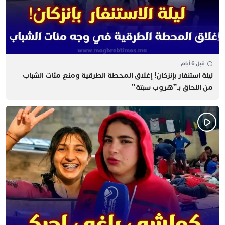
قبل 6 أيام
​ليلة استنفار بإنزكان! إغلاق المحطة الطرقية ومنع مئات الشباب
من اللحاق بـ”هروب سبتة”