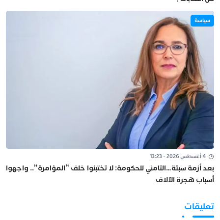
سياسة
4 أغسطس 2026 - 13:23
بعد أزمة سبتة…التامني للحكومة: لا تختبئوا خلف “المؤامرة”.. واجهوا
أسباب هجرة الآلاف
تعليقات