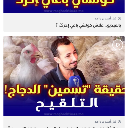
قبل أسبوع واحد
يالفيديو.. علاش كولشي باغي إحرݣ ؟
قبل أسبوع واحد