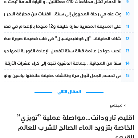
مقاطعة الدفاع تشل محاكمات 410 معتقلين.. والنيابة العامة تبحث عن حل قانوني
9
المسكوت عنه في رحلة المجهول إلى سبتة.. الفتيات بين مطرقة البحر وسن
10
الحكم على المذيعة المصرية سارة خليفة و12 متهما بالإعدام في قضية هزت بلاد الفراعنة
11
بعد انكشاف الحقيقة.. “إل كونفيدينسيال” في قلب فضيحة صورة مضللة
12
إسبانيا تنصب حواجز عائمة قبالة سبتة لتفعيل الإعادة الفورية للمهاجرين
13
بعد 13 سنة من المجانية.. جماعة الدشيرة تتجه إلى كراء عشرات الأزقة و”الشوارع”.. هل أصبح المواطن الحل الأسهل لسد عجز المداخيل؟
14
نورا فتحي تحسم الجدل لأول مرة وتكشف حقيقة علاقتها بياسين بونو
15
المقال التالي
مجتمع
اقليم تارودانت…مواصلة عملية ”تويزي”
الخاصة بتزويد الماء الصالح للشرب للعالم
القروي