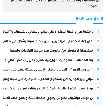
بين الشائعات والحقيقة.. انهيار اسعار الدجاج و حقيقة التسمين ”
التلقيح “
الأكثر مشاهدة
تطورات مثيرة في واقعة الاعتداء على سائح بريطاني بالقليعة.. و”البوف
1
إسبانيا تعلن إعادة جميع المهاجرين الذين دخلوا سبتة بشكل غير نظامي
2
عودة مستعجلة لأخنوش من مايوركا بعد موجة انتقادات واسعة
3
أزمة سبتة المحتلة…المفوضية الأوروبية تقترح تعزيز الدعم المالي والت
4
عملية “الهروب الكبير”… الحرس المدني الإسباني بسبتة يفتح قناة رسمية
5
تقرير إسباني يثير الجدل: هل يستطيع المغرب السيطرة على سبتة ومليلي
6
رغم هبوط أسعار النفط عالميا.. شركات المحروقات تفرض زيادة جديدة
7
بعد حفل الولاء مباشرة.. أخنوش يطوي صفحة سبتة ويفتح ملف الاستجم
8