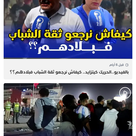
قبل 6 أيام
بالفيديو..الحريك كيتزايد.. كيفاش نرجعو ثقة الشباب فبلادهم؟؟