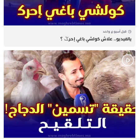
قبل أسبوع واحد
يالفيديو.. علاش كولشي باغي إحرݣ ؟