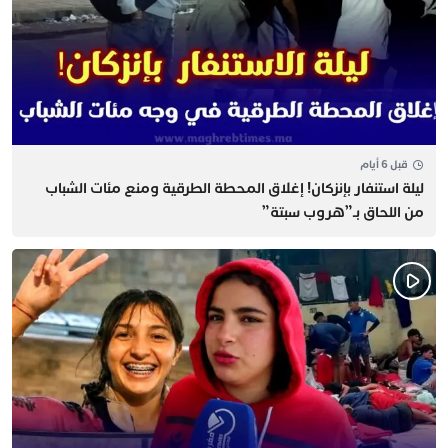
قبل 6 أيام
​ليلة استنفار بإنزكان! إغلاق المحطة الطرقية ومنع مئات الشباب
من اللحاق بـ”هروب سبتة”