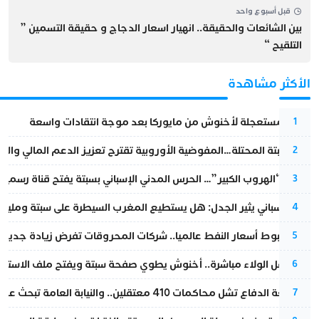
قبل أسبوع واحد
بين الشائعات والحقيقة.. انهيار اسعار الدجاج و حقيقة التسمين ”
التلقيح “
الأكثر مشاهدة
عودة مستعجلة لأخنوش من مايوركا بعد موجة انتقادات واسعة
1
أزمة سبتة المحتلة…المفوضية الأوروبية تقترح تعزيز الدعم المالي والت
2
عملية “الهروب الكبير”… الحرس المدني الإسباني بسبتة يفتح قناة رسمية
3
تقرير إسباني يثير الجدل: هل يستطيع المغرب السيطرة على سبتة ومليلي
4
رغم هبوط أسعار النفط عالميا.. شركات المحروقات تفرض زيادة جديدة
5
بعد حفل الولاء مباشرة.. أخنوش يطوي صفحة سبتة ويفتح ملف الاستجم
6
مقاطعة الدفاع تشل محاكمات 410 معتقلين.. والنيابة العامة تبحث عن حل قانوني
7