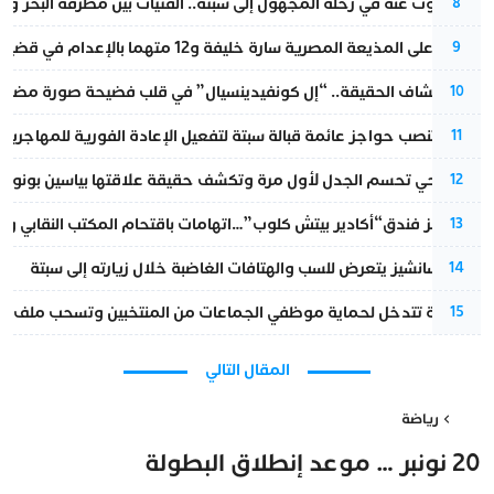
المسكوت عنه في رحلة المجهول إلى سبتة.. الفتيات بين مطرقة البحر وسن
8
الحكم على المذيعة المصرية سارة خليفة و12 متهما بالإعدام في قضية هزت بلاد الفراعنة
9
بعد انكشاف الحقيقة.. “إل كونفيدينسيال” في قلب فضيحة صورة مضللة
10
إسبانيا تنصب حواجز عائمة قبالة سبتة لتفعيل الإعادة الفورية للمهاجرين
11
نورا فتحي تحسم الجدل لأول مرة وتكشف حقيقة علاقتها بياسين بونو
12
أزمة تهز فندق“أكادير بيتش كلوب”…اتهامات باقتحام المكتب النقابي وم
13
بيدرو سانشيز يتعرض للسب والهتافات الغاضبة خلال زيارته إلى سبتة
14
الداخلية تتدخل لحماية موظفي الجماعات من المنتخبين وتسحب ملف الت
15
المقال التالي
رياضة
20 نونبر … موعد إنطلاق البطولة