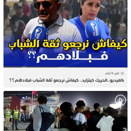
قبل 6 أيام
بالفيديو..الحريك كيتزايد.. كيفاش نرجعو ثقة الشباب فبلادهم؟؟