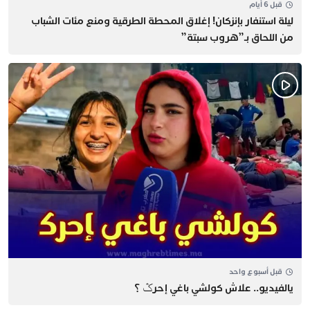
قبل 6 أيام
​ليلة استنفار بإنزكان! إغلاق المحطة الطرقية ومنع مئات الشباب
من اللحاق بـ”هروب سبتة”
قبل أسبوع واحد
يالفيديو.. علاش كولشي باغي إحرݣ ؟