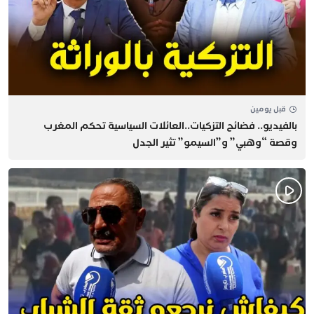
قبل يومين
بالفيديو.. فضائح التزكيات..العائلات السياسية تحكم المغرب
وقصة “وهبي” و”السيمو” تثير الجدل