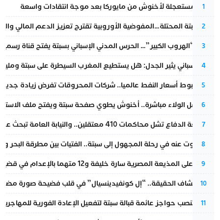
عودة مستعجلة لأخنوش من مايوركا بعد موجة انتقادات واسعة
1
أزمة سبتة المحتلة…المفوضية الأوروبية تقترح تعزيز الدعم المالي والت
2
عملية “الهروب الكبير”… الحرس المدني الإسباني بسبتة يفتح قناة رسمية
3
تقرير إسباني يثير الجدل: هل يستطيع المغرب السيطرة على سبتة ومليلي
4
رغم هبوط أسعار النفط عالميا.. شركات المحروقات تفرض زيادة جديدة
5
بعد حفل الولاء مباشرة.. أخنوش يطوي صفحة سبتة ويفتح ملف الاستجم
6
مقاطعة الدفاع تشل محاكمات 410 معتقلين.. والنيابة العامة تبحث عن حل قانوني
7
المسكوت عنه في رحلة المجهول إلى سبتة.. الفتيات بين مطرقة البحر وسن
8
الحكم على المذيعة المصرية سارة خليفة و12 متهما بالإعدام في قضية هزت بلاد الفراعنة
9
بعد انكشاف الحقيقة.. “إل كونفيدينسيال” في قلب فضيحة صورة مضللة
10
إسبانيا تنصب حواجز عائمة قبالة سبتة لتفعيل الإعادة الفورية للمهاجرين
11