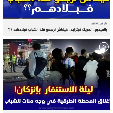
قبل 6 أيام
بالفيديو..الحريك كيتزايد.. كيفاش نرجعو ثقة الشباب فبلادهم؟؟