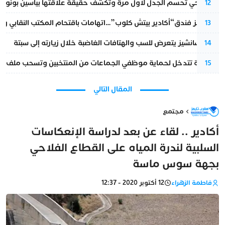
نورا فتحي تحسم الجدل لأول مرة وتكشف حقيقة علاقتها بياسين بونو
12
أزمة تهز فندق“أكادير بيتش كلوب”…اتهامات باقتحام المكتب النقابي وم
13
بيدرو سانشيز يتعرض للسب والهتافات الغاضبة خلال زيارته إلى سبتة
14
الداخلية تتدخل لحماية موظفي الجماعات من المنتخبين وتسحب ملف الت
15
المقال التالي
مجتمع
أكادير .. لقاء عن بعد لدراسة الإنعكاسات
السلبية لندرة المياه على القطاع الفلاحي
بجهة سوس ماسة
فاطمة الزهراء
12 أكتوبر 2020 - 12:37