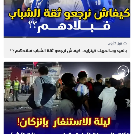
قبل 7 أيام
بالفيديو..الحريك كيتزايد.. كيفاش نرجعو ثقة الشباب فبلادهم؟؟