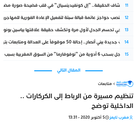
بعد انكشاف الحقيقة.. “إل كونفيدينسيال” في قلب فضيحة صورة مضللة
11
إسبانيا تنصب حواجز عائمة قبالة سبتة لتفعيل الإعادة الفورية للمهاجرين
12
نورا فتحي تحسم الجدل لأول مرة وتكشف حقيقة علاقتها بياسين بونو
13
تطورات جديدة ببني أنصار.. إحالة 50 موقوفاً على العدالة ومتابعات بتهم ثقيلة
14
قرار عاجل بسحب 6 أدوية من “نوفوفارما” من السوق المغربية بسبب خلل في الجودة
15
المقال التالي
متابعات
تنظيم مسيرة من الرباط إلى الكركارات ..
الداخلية توضح
مغرب تايمز
5 أكتوبر 2020 - 13:31