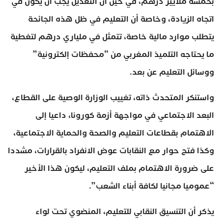
بخمسة ملايير درهم، في حين أن التعديل يجب أن يكون في
اتجاه الزيادة، وخاصة أن التعليم في ظل هذه الجائحة
يتطلب موارد مالية خاصة، تتمثل في ملياري درهم لتغطية
ما يحتاجه التلميذ المغربي من “محفظات إلكترونية”
ووسائل التعليم عن بعد.
واستنكر المتحدث ذاته، تغييب الوزارة الوصية على القطاع،
البعد الاجتماعي في مواجهة أزمة كورونا، داعيا إلى
الاهتمام بقطاعات التعليم والصحة والحماية الاجتماعية،
وكذا فتح حوار مع النقابات عوض الانفراد بالقرارات، مشددا
على ضرورة الاهتمام بملف التعليم، ليكون هذا الأخير
“عموميا مجانيا لكافة أبناء الشعب”.
يذكر أن التنسيق النقابي للتعليم، المنضوي تحت لواء