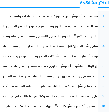
الأكثر مشاهدة
عودة مستعجلة لأخنوش من مايوركا بعد موجة انتقادات واسعة
1
أزمة سبتة المحتلة…المفوضية الأوروبية تقترح تعزيز الدعم المالي والت
2
عملية “الهروب الكبير”… الحرس المدني الإسباني بسبتة يفتح قناة رسمية
3
تقرير إسباني يثير الجدل: هل يستطيع المغرب السيطرة على سبتة ومليلي
4
رغم هبوط أسعار النفط عالميا.. شركات المحروقات تفرض زيادة جديدة
5
بعد حفل الولاء مباشرة.. أخنوش يطوي صفحة سبتة ويفتح ملف الاستجم
6
المسكوت عنه في رحلة المجهول إلى سبتة.. الفتيات بين مطرقة البحر وسن
7
مقاطعة الدفاع تشل محاكمات 410 معتقلين.. والنيابة العامة تبحث عن حل قانوني
8
الحكم على المذيعة المصرية سارة خليفة و12 متهما بالإعدام في قضية هزت بلاد الفراعنة
9
أزمة تهز فندق“أكادير بيتش كلوب”…اتهامات باقتحام المكتب النقابي وم
10