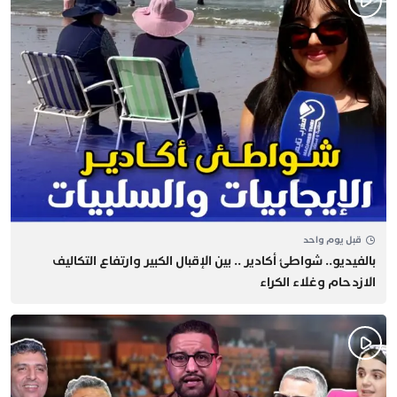
قبل يوم واحد
بالفيديو.. شواطئ أكادير .. بين الإقبال الكبير وارتفاع التكاليف
الازدحام وغلاء الكراء