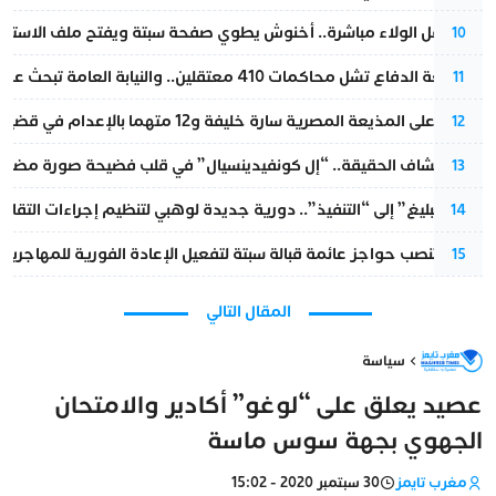
بعد حفل الولاء مباشرة.. أخنوش يطوي صفحة سبتة ويفتح ملف الاستجم
10
مقاطعة الدفاع تشل محاكمات 410 معتقلين.. والنيابة العامة تبحث عن حل قانوني
11
الحكم على المذيعة المصرية سارة خليفة و12 متهما بالإعدام في قضية هزت بلاد الفراعنة
12
بعد انكشاف الحقيقة.. “إل كونفيدينسيال” في قلب فضيحة صورة مضللة
13
من “التبليغ” إلى “التنفيذ”.. دورية جديدة لوهبي لتنظيم إجراءات التقا
14
إسبانيا تنصب حواجز عائمة قبالة سبتة لتفعيل الإعادة الفورية للمهاجرين
15
المقال التالي
سياسة
عصيد يعلق على “لوغو” أكادير والامتحان
الجهوي بجهة سوس ماسة
مغرب تايمز
30 سبتمبر 2020 - 15:02