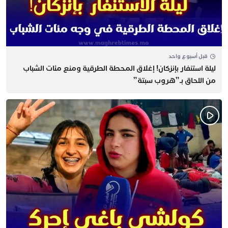
قبل أسبوع واحد
​ليلة استنفار بإنزكان! إغلاق المحطة الطرقية ومنع مئات الشباب
من اللحاق بـ”هروب سبتة”