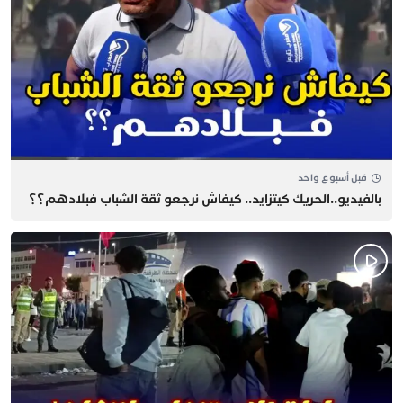
قبل أسبوع واحد
بالفيديو..الحريك كيتزايد.. كيفاش نرجعو ثقة الشباب فبلادهم؟؟