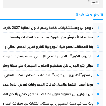
التلقيح “
الأكثر مشاهدة
قطارات وموانئ ومستشفيات.. هكذا يرسم قانون المالية 2027 خارطة المغرب المقبل
1
عودة مستعجلة لأخنوش من مايوركا بعد موجة انتقادات واسعة
2
أزمة سبتة المحتلة…المفوضية الأوروبية تقترح تعزيز الدعم المالي والت
3
عملية “الهروب الكبير”… الحرس المدني الإسباني بسبتة يفتح قناة رسمية
4
تقرير إسباني يثير الجدل: هل يستطيع المغرب السيطرة على سبتة ومليلي
5
أزمة تهز فندق“أكادير بيتش كلوب”…اتهامات باقتحام المكتب النقابي وم
6
رغم هبوط أسعار النفط عالميا.. شركات المحروقات تفرض زيادة جديدة
7
من فقدان التوازن إلى صعوبة تناول الطعام.. تدهور صحي يلاحق النقيب ز
8
المسكوت عنه في رحلة المجهول إلى سبتة.. الفتيات بين مطرقة البحر وسن
9