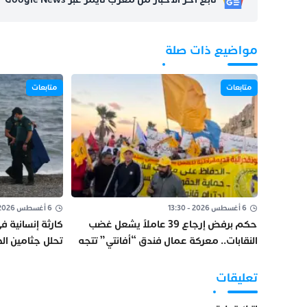
مواضيع ذات صلة
متابعات
متابعات
6 أغسطس 2026 - 13:30
6 أغسطس 2026 - 10:04
حكم برفض إرجاع 39 عاملاً يشعل غضب
كارثة إنسانية ف
النقابات.. معركة عمال فندق “أفانتي” تتجه
تحلل جثامين الض
إلى جولات جديدة
تعليقات