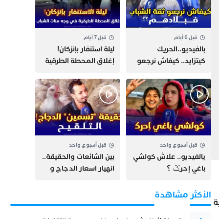
قبل 6 أيام
قبل 7 أيام
بالفيديو..الحريك
​ليلة استنفار بإنزكان!
كيتزايد.. كيفاش نرجعو
إغلاق المحطة الطرقية
ثقة الشباب فبلادهم؟؟
ومنع مئات الشباب من
اللحاق بـ”هروب سبتة”
قبل أسبوع واحد
قبل أسبوع واحد
يالفيديو.. علاش كولشي
بين الشائعات والحقيقة..
باغي إحرݣ ؟
انهيار اسعار الدجاج و
حقيقة التسمين ”
التلقيح “
الأكثر مشاهدة
ة