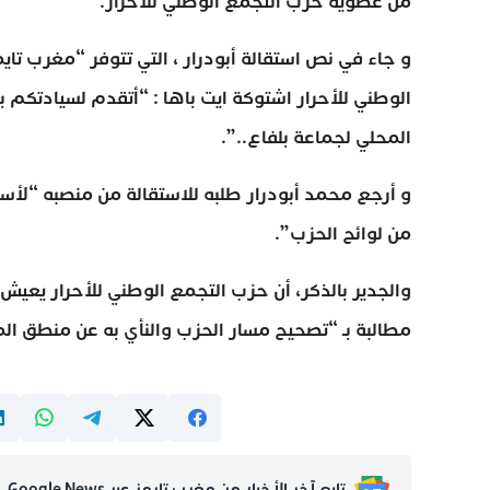
من عضوية حزب التجمع الوطني للأحرار.
و جاء في نص استقالة أبودرار ، التي تتوفر “مغرب تا
الوطني للأحرار اشتوكة ايت باها : “أتقدم لسيادتكم
المحلي لجماعة بلفاع..”.
و أرجع محمد أبودرار طلبه للاستقالة من منصبه “لأ
من لوائح الحزب”.
والجدير بالذكر، أن حزب التجمع الوطني للأحرار يعي
مطالبة بـ “تصحيح مسار الحزب والنأي به عن منطق الم
تابع آخر الأخبار من مغرب تايمز عبر Google News