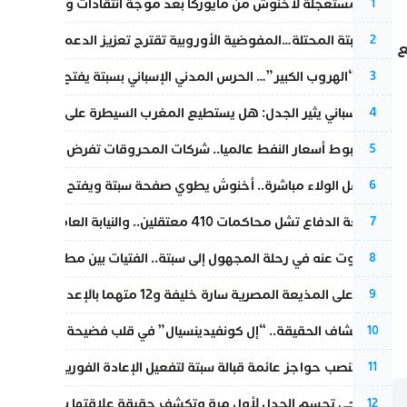
عودة مستعجلة لأخنوش من مايوركا بعد موجة انتقادات واسعة
1
أزمة سبتة المحتلة…المفوضية الأوروبية تقترح تعزيز الدعم المالي والت
2
ع
عملية “الهروب الكبير”… الحرس المدني الإسباني بسبتة يفتح قناة رسمية
3
تقرير إسباني يثير الجدل: هل يستطيع المغرب السيطرة على سبتة ومليل
4
رغم هبوط أسعار النفط عالميا.. شركات المحروقات تفرض زيادة جديد
5
بعد حفل الولاء مباشرة.. أخنوش يطوي صفحة سبتة ويفتح ملف الاستجم
6
مقاطعة الدفاع تشل محاكمات 410 معتقلين.. والنيابة العامة تبحث عن حل قانوني
7
المسكوت عنه في رحلة المجهول إلى سبتة.. الفتيات بين مطرقة البحر وس
8
الحكم على المذيعة المصرية سارة خليفة و12 متهما بالإعدام في قضية هزت بلاد الفراعنة
9
بعد انكشاف الحقيقة.. “إل كونفيدينسيال” في قلب فضيحة صورة مضلل
10
إسبانيا تنصب حواجز عائمة قبالة سبتة لتفعيل الإعادة الفورية للمهاجرين
11
نورا فتحي تحسم الجدل لأول مرة وتكشف حقيقة علاقتها بياسين بونو
12