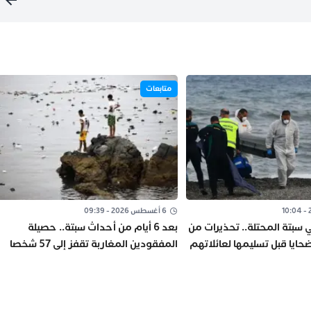
متابعات
6 أغسطس 2026 - 09:39
ي سبتة المحتلة.. تحذيرات من
بعد 6 أيام من أحداث سبتة.. حصيلة
حايا قبل تسليمها لعائلاتهم
المفقودين المغاربة تقفز إلى 57 شخصا
“صورة”