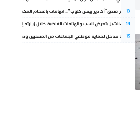
أزمة تهز فندق“أكادير بيتش كلوب”…اتهامات باقتحام المكتب النقابي وم
13
بيدرو سانشيز يتعرض للسب والهتافات الغاضبة خلال زيارته إلى سبتة
14
الداخلية تتدخل لحماية موظفي الجماعات من المنتخبين وتسحب ملف الت
15