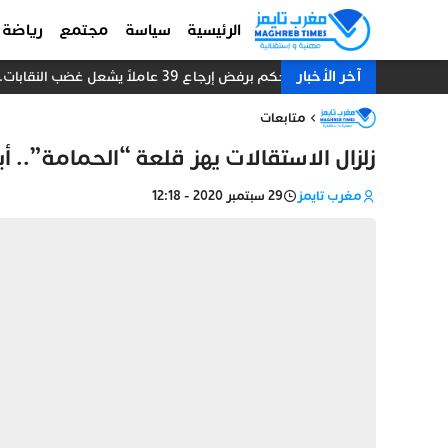
الرئيسية
سياسة
مجتمع
رياضة
آخر الأخبار
حكم برفض إرجاع 39 عاملاً يشعل غضب النقابات.. معركة عمال فندق “أفانتي” تتجه إلى جولات جديدة
متابعات
زلزال الاستقالات يهز قلعة “الحمامة”.. 
مغرب تايمز
29 سبتمبر 2020 - 12:18