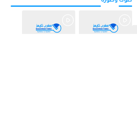
قبل 15 ساعة
قبل يومين
بالفيديو.. شواطئ أكادير
بالفيديو.. فضائح
.. بين الإقبال الكبير
التزكيات..العائلات
وارتفاع التكاليف
السياسية تحكم المغرب
الازدحام وغلاء الكراء
وقصة “وهبي”
و”السيمو” تثير الجدل
قبل 6 أيام
قبل 7 أيام
بالفيديو..الحريك
​ليلة استنفار بإنزكان!
كيتزايد.. كيفاش نرجعو
إغلاق المحطة الطرقية