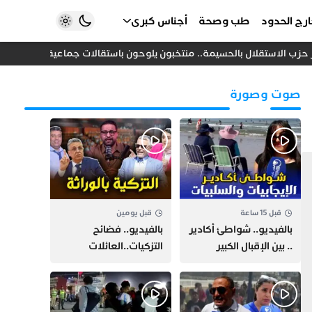
رج الحدود
طب وصحة
أجناس كبرى
حزب الاستقلال بالحسيمة.. منتخبون يلوحون باستقالات جماعية قبل انتخابات 2026
صوت وصورة
قبل 15 ساعة
قبل يومين
بالفيديو.. شواطئ أكادير
بالفيديو.. فضائح
.. بين الإقبال الكبير
التزكيات..العائلات
وارتفاع التكاليف
السياسية تحكم المغرب
الازدحام وغلاء الكراء
وقصة “وهبي”
و”السيمو” تثير الجدل