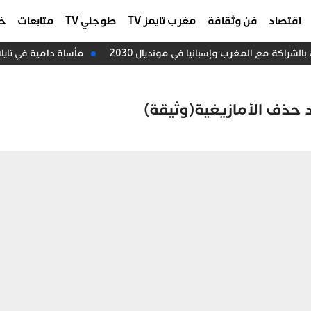
اقتصاد
فن وثقافة
مغرب تايمز TV
طوجني TV
متابعات
خا
راكة مع المغرب وإسبانيا في مونديال 2030
مأساة دامية في تايلان
د حذف الأمازيغية(وثيقة)