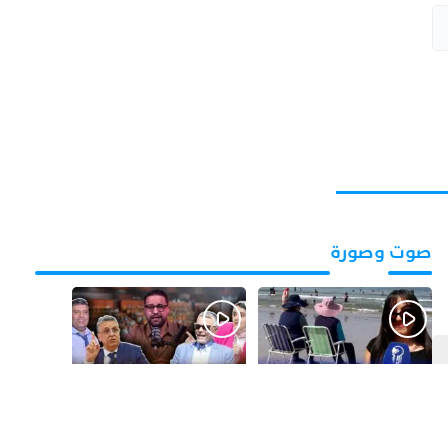
صوت وصورة
قبل يومين
قبل 3 أيام
بالفيديو.. شواطئ أكادير
بالفيديو.. فضائح