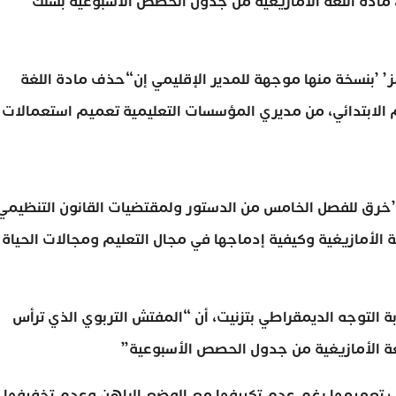
يت، مادة اللغة الأمازيغية من جدول الحصص الأسبوعية بسلك
مز’ ’بنسخة منها موجهة للمدير الإقليمي إن“حذف مادة اللغة
 الابتدائي، من مديري المؤسسات التعليمية تعميم استعمالات
مي’’خرق للفصل الخامس من الدستور ولمقتضيات القانون التنظيمي
ي للغة الأمازيغية وكيفية إدماجها في مجال التعليم ومجالات الحياة
بة التوجه الديمقراطي بتزنيت، أن “المفتش التربوي الذي ترأس
غة الأمازيغية من جدول الحصص الأسبوعية”
لب تعميمها رغم عدم تكييفها مع الوضع الراهن وعدم تخفيفها