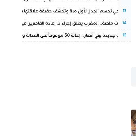
نورا فتحي تحسم الجدل لأول مرة وتكشف حقيقة علاقتها بياسين بونو
13
بتعليمات ملكية.. المغرب يطلق إجراءات إعادة القاصرين غير المرفوقين 
14
تطورات جديدة ببني أنصار.. إحالة 50 موقوفاً على العدالة ومتابعات بتهم ثقيلة
15