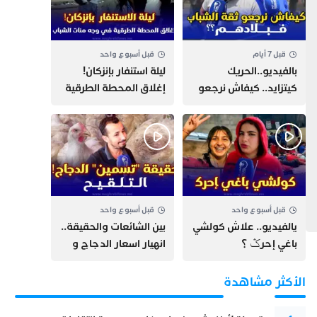
قبل 7 أيام
قبل أسبوع واحد
بالفيديو..الحريك
​ليلة استنفار بإنزكان!
كيتزايد.. كيفاش نرجعو
إغلاق المحطة الطرقية
ثقة الشباب فبلادهم؟؟
ومنع مئات الشباب من
اللحاق بـ”هروب سبتة”
قبل أسبوع واحد
قبل أسبوع واحد
يالفيديو.. علاش كولشي
بين الشائعات والحقيقة..
باغي إحرݣ ؟
انهيار اسعار الدجاج و
حقيقة التسمين ”
التلقيح “
الأكثر مشاهدة