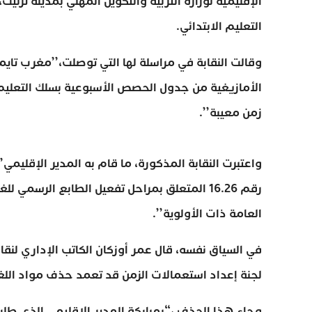
الإقليمية لوزارة التربية والتكوين المهني بمدينة تزن
التعليم الابتدائي.
وقالت النقابة في مراسلة لها التي توصلت،’’مغرب تاي
الأمازيغية من جدول الحصص الأسبوعية بسلك التعليم
زمن معيبة’’.
واعتبرت النقابة المذكورة، ما قام به المدير الإقلي
رقم 16.26 المتعلق بمراحل تفعيل الطابع الرسم
العامة ذات الأولوية’’.
في السياق نفسه، قال عمر أوزكان الكاتب الإداري لنقا
لجنة إعداد استعمالات الزمن قد تعمد حذف مواد الل
وجاء هذا الحذف ،“بمباركة المدير الإقليمي الذي ط