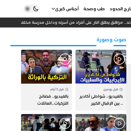
رج الحدود
طب وصحة
أجناس كبرى
د.. مراهق يطلق النار على أفراد من أسرته وداخل مدرسة مخلفا عددا من الضح
صوت وصورة
قبل يومين
قبل 3 أيام
بالفيديو.. شواطئ أكادير
بالفيديو.. فضائح
.. بين الإقبال الكبير
التزكيات..العائلات
وارتفاع التكاليف
السياسية تحكم المغرب
الازدحام وغلاء الكراء
وقصة “وهبي”
و”السيمو” تثير الجدل