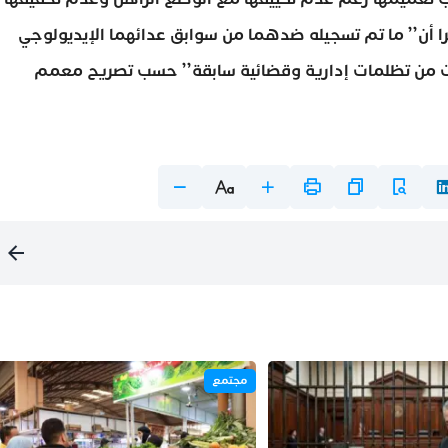
ا أن’’ ما تم تسجيله ضدهما من سوابق عدائهما الإيديولوجي
ابت من تظلمات إدارية وقضائية سابقة’’ حسب تصريح معمم
مجتمع