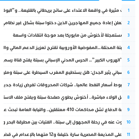
تطورات مثيرة في واقعة الاعتداء على سائح بريطاني بالقليعة.. و”البوف
1
إسبانيا تعلن إعادة جميع المهاجرين الذين دخلوا سبتة بشكل غير نظامي
2
عودة مستعجلة لأخنوش من مايوركا بعد موجة انتقادات واسعة
3
أزمة سبتة المحتلة…المفوضية الأوروبية تقترح تعزيز الدعم المالي والت
4
عملية “الهروب الكبير”… الحرس المدني الإسباني بسبتة يفتح قناة رسمية
5
تقرير إسباني يثير الجدل: هل يستطيع المغرب السيطرة على سبتة ومليلي
6
رغم هبوط أسعار النفط عالميا.. شركات المحروقات تفرض زيادة جديدة
7
بعد حفل الولاء مباشرة.. أخنوش يطوي صفحة سبتة ويفتح ملف الاستجم
8
مقاطعة الدفاع تشل محاكمات 410 معتقلين.. والنيابة العامة تبحث عن حل قانوني
9
المسكوت عنه في رحلة المجهول إلى سبتة.. الفتيات بين مطرقة البحر وسن
10
الحكم على المذيعة المصرية سارة خليفة و12 متهما بالإعدام في قضية هزت بلاد الفراعنة
11