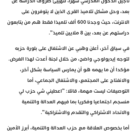
تأجيل الدخول المدرسي شهرا، لتهييئ ظروف الدراسة عن
بعد، وحل مشكل تلاميذ القرى الذين لا يتوفرون على
الانترنت، حيث وجدنا 600 ألف تلميذا فقط هم من يتابعون
دراستهم عن بعد، بين 8 ملايين تلميذ”.
في سياق آخر، أعلن وهبي عن الاشتغال على بلورة حزبه
لتوجه إيديولوجي واضح، من خلال لجنة أعدت لهذا الغرض.
مؤكدا أن ما يهمه هو أن يمارس السياسة بشكل آخر،
والانفتاح على المجتمع، والاشتغال الجماعي، أما
التوصيفات ليست مهمة، قائلا: “اعطيني شي حزب لي
منسجم اجتماعيا وفكريا بما فيهم العدالة والتنمية
والاتحاد الاشتراكي والتقدم والاشتراكية”.
أما بخصوص العلاقة مع حزب العدالة والتنمية، أبرز الأمين