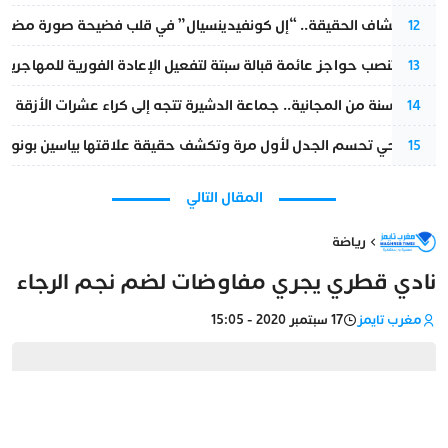
بعد انكشاف الحقيقة.. “إل كونفيدينسيال” في قلب فضيحة صورة مضللة
12
إسبانيا تنصب حواجز عائمة قبالة سبتة لتفعيل الإعادة الفورية للمهاجرين
13
بعد 13 سنة من المجانية.. جماعة الدشيرة تتجه إلى كراء عشرات الأزقة و”الشوارع”.. هل أصبح المواطن الحل الأسهل لسد عجز المداخيل؟
14
نورا فتحي تحسم الجدل لأول مرة وتكشف حقيقة علاقتها بياسين بونو
15
المقال التالي
رياضة
نادي قطري يجري مفاوضات لضم نجم الرجاء
مغرب تايمز
17 سبتمبر 2020 - 15:05