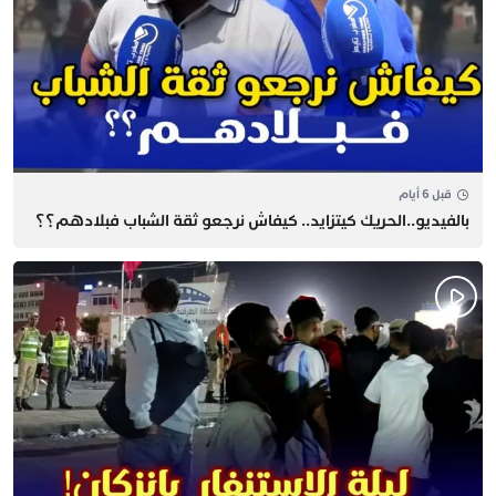
قبل 6 أيام
بالفيديو..الحريك كيتزايد.. كيفاش نرجعو ثقة الشباب فبلادهم؟؟