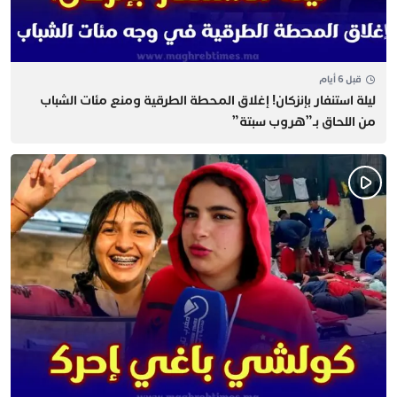
قبل 6 أيام
​ليلة استنفار بإنزكان! إغلاق المحطة الطرقية ومنع مئات الشباب
من اللحاق بـ”هروب سبتة”