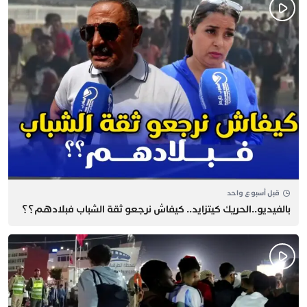
قبل أسبوع واحد
بالفيديو..الحريك كيتزايد.. كيفاش نرجعو ثقة الشباب فبلادهم؟؟