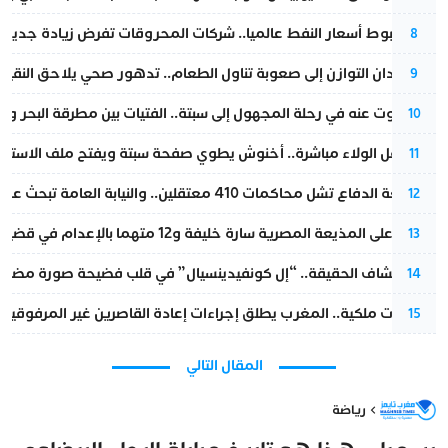
رغم هبوط أسعار النفط عالميا.. شركات المحروقات تفرض زيادة جديدة
8
من فقدان التوازن إلى صعوبة تناول الطعام.. تدهور صحي يلاحق النقيب ز
9
المسكوت عنه في رحلة المجهول إلى سبتة.. الفتيات بين مطرقة البحر وسن
10
بعد حفل الولاء مباشرة.. أخنوش يطوي صفحة سبتة ويفتح ملف الاستجم
11
مقاطعة الدفاع تشل محاكمات 410 معتقلين.. والنيابة العامة تبحث عن حل قانوني
12
الحكم على المذيعة المصرية سارة خليفة و12 متهما بالإعدام في قضية هزت بلاد الفراعنة
13
بعد انكشاف الحقيقة.. “إل كونفيدينسيال” في قلب فضيحة صورة مضللة
14
بتعليمات ملكية.. المغرب يطلق إجراءات إعادة القاصرين غير المرفوقين 
15
المقال التالي
رياضة