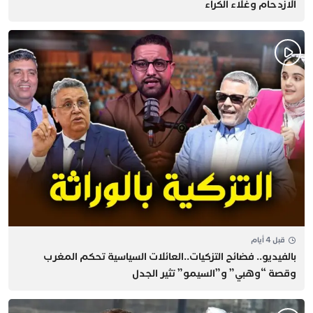
الازدحام وغلاء الكراء
قبل 4 أيام
بالفيديو.. فضائح التزكيات..العائلات السياسية تحكم المغرب
وقصة “وهبي” و”السيمو” تثير الجدل