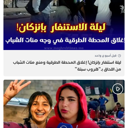
قبل أسبوع واحد
​ليلة استنفار بإنزكان! إغلاق المحطة الطرقية ومنع مئات الشباب
من اللحاق بـ”هروب سبتة”