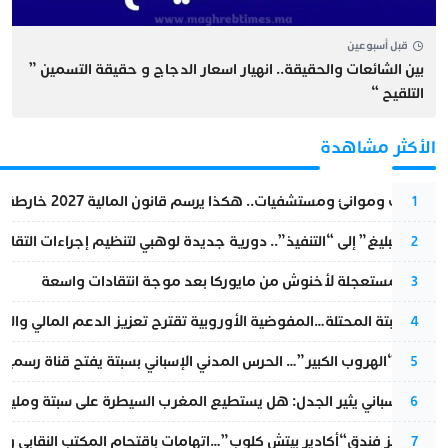
قبل أسبوعين
بين الشائعات والحقيقة.. انهيار اسعار الدجاج و حقيقة التسمين ”
التلقيح “
الأكثر مشاهدة
قطارات وموانئ ومستشفيات.. هكذا يرسم قانون المالية 2027 خارطة المغرب المقبل
1
من “التبليغ” إلى “التنفيذ”.. دورية جديدة لوهبي لتنظيم إجراءات التقا
2
عودة مستعجلة لأخنوش من مايوركا بعد موجة انتقادات واسعة
3
أزمة سبتة المحتلة…المفوضية الأوروبية تقترح تعزيز الدعم المالي والت
4
عملية “الهروب الكبير”… الحرس المدني الإسباني بسبتة يفتح قناة رسمية
5
تقرير إسباني يثير الجدل: هل يستطيع المغرب السيطرة على سبتة ومليلي
6
أزمة تهز فندق“أكادير بيتش كلوب”…اتهامات باقتحام المكتب النقابي وم
7