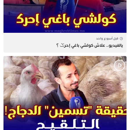
قبل أسبوع واحد
يالفيديو.. علاش كولشي باغي إحرݣ ؟