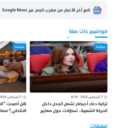
تابع آخر الأخبار من مغرب تايمز عبر Google News
مواضيع ذات صلة
سياسة
سياسة
7 أغسطس 2026 - 16:19
7 أغسطس 2026 - 11:08
تزكية دعاء أحيضار تشعل الجدل داخل
هل أصبحت “الغ
الحركة الشعبية.. تساؤلات حول معايير
الانتخابي؟ مص
اختيار المرشحين
من تارودانت
تعليقات