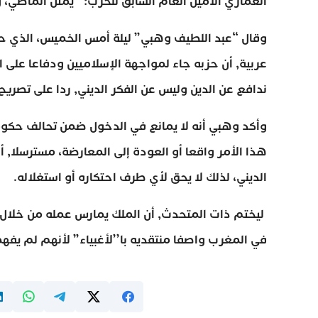
العماري الأمين العام السابق للحزب؛’’ يمثل الماضي، وأ
وقال “عبد اللطيف وهبي” ليلة أمس الخميس، الذي حل
عربية, أن حزبه جاء لمواجهة الإسلاميين ودفاعا على 
ندافع عن الدين وليس عن الفكر الديني, ردا على تصريح
وأكد وهبي أنه لا يمانع في الدخول ضمن تحالف حكوم
هذا الأمر واقعا أو العودة إلى المعارضة، مسترسلا,
الديني، لذلك لا يحق لأي طرف احتكاره أو استغلاله.
ليختم ذات المتحدث, أن الملك يمارس عمله من خلال ال
في المغرب واصفا منتقديه با’’لأغبياء” لأنهم لم يفهم