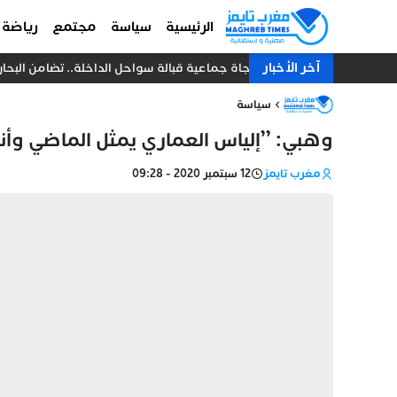
الرئيسية
سياسة
مجتمع
رياضة
آخر الأخبار
نجاة جماعية قبالة سواحل الداخلة.. تضامن البحارة يُنقذ 18 صياداً من غرق مركب
سياسة
وهبي: ’’إلياس العماري يمثل الماضي وأنا 
مغرب تايمز
12 سبتمبر 2020 - 09:28