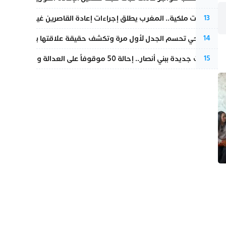
بتعليمات ملكية.. المغرب يطلق إجراءات إعادة القاصرين غير المرفوقين 
13
نورا فتحي تحسم الجدل لأول مرة وتكشف حقيقة علاقتها بياسين بونو
14
تطورات جديدة ببني أنصار.. إحالة 50 موقوفاً على العدالة ومتابعات بتهم ثقيلة
15