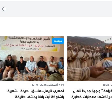
سياسة
7 أغسطس 2026 - 10:10
رامة” وجها جديدا للمال
لمغرب تايمز…منسق الحركة الشعبية
ادر تكشف معطيات خطيرة
باشتوكة أيت باها يكشف حقيقة
“الاستقالات الجماعية”