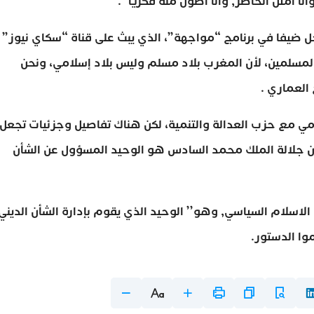
نا أمثل الحاضر, وأنا أطول منه فكريا’’.
 ضيفا في برنامج “مواجهة”، الذي يبث على قناة “سكاي نيوز”
المسلمين، لأن المغرب بلاد مسلم وليس بلاد إسلامي، ونحن
 العماري .
ي مع حزب العدالة والتنمية، لكن هناك تفاصيل وجزئيات تجعل
 أن جلالة الملك محمد السادس هو الوحيد المسؤول عن الشأن
اسلام السياسي, وهو’’ الوحيد الذي يقوم بإدارة الشأن الديني
وا الدستور.