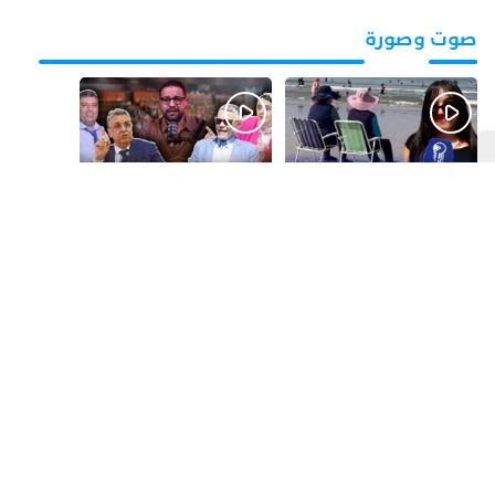
صوت وصورة
قبل يومين
قبل 3 أيام
بالفيديو.. شواطئ أكادير
بالفيديو.. فضائح
.. بين الإقبال الكبير
التزكيات..العائلات
وارتفاع التكاليف
السياسية تحكم المغرب
الازدحام وغلاء الكراء
وقصة “وهبي”
و”السيمو” تثير الجدل
قبل أسبوع واحد
قبل أسبوع واحد