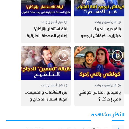
قبل أسبوع واحد
قبل أسبوع واحد
بالفيديو..الحريك
​ليلة استنفار بإنزكان!
كيتزايد.. كيفاش نرجعو
إغلاق المحطة الطرقية
ثقة الشباب فبلادهم؟؟
ومنع مئات الشباب من
اللحاق بـ”هروب سبتة”
قبل أسبوع واحد
قبل أسبوع واحد
يالفيديو.. علاش كولشي
بين الشائعات والحقيقة..
باغي إحرݣ ؟
انهيار اسعار الدجاج و
حقيقة التسمين ”
التلقيح “
الأكثر مشاهدة