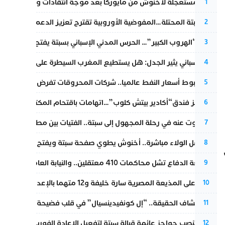
عودة مستعجلة لأخنوش من مايوركا بعد موجة انتقادات واسعة
1
أزمة سبتة المحتلة…المفوضية الأوروبية تقترح تعزيز الدعم المالي والت
2
عملية “الهروب الكبير”… الحرس المدني الإسباني بسبتة يفتح قناة رسمية
3
تقرير إسباني يثير الجدل: هل يستطيع المغرب السيطرة على سبتة ومليل
4
رغم هبوط أسعار النفط عالميا.. شركات المحروقات تفرض زيادة جديد
5
أزمة تهز فندق“أكادير بيتش كلوب”…اتهامات باقتحام المكتب النقابي وم
6
المسكوت عنه في رحلة المجهول إلى سبتة.. الفتيات بين مطرقة البحر وس
7
بعد حفل الولاء مباشرة.. أخنوش يطوي صفحة سبتة ويفتح ملف الاستجم
8
مقاطعة الدفاع تشل محاكمات 410 معتقلين.. والنيابة العامة تبحث عن حل قانوني
9
الحكم على المذيعة المصرية سارة خليفة و12 متهما بالإعدام في قضية هزت بلاد الفراعنة
10
بعد انكشاف الحقيقة.. “إل كونفيدينسيال” في قلب فضيحة صورة مضلل
11
إسبانيا تنصب حواجز عائمة قبالة سبتة لتفعيل الإعادة الفورية للمهاجرين
12