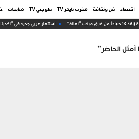
اقتصاد
فن وثقافة
مغرب تايمز TV
طوجني TV
متابعات
خا
 “أمانة”
استثمار عربي جديد في “أكديتال”.. “عرب إنفست” 
أمثل الحاضر’’