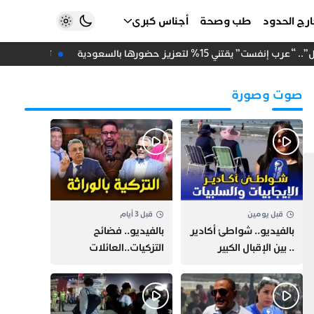
رج الحدود
طب وصحة
أجناس كبرى
يقتني 15% لتعزيز حضورها بالسعودية
تزكية دعاء أح
صوت وصورة
قبل يومين
قبل 3 أيام
بالفيديو.. شواطئ أكادير
بالفيديو.. فضائح
.. بين الإقبال الكبير
التزكيات..العائلات
وارتفاع التكاليف
السياسية تحكم المغرب
الازدحام وغلاء الكراء
وقصة “وهبي”
و”السيمو” تثير الجدل