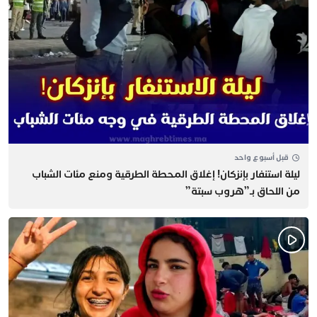
قبل أسبوع واحد
​ليلة استنفار بإنزكان! إغلاق المحطة الطرقية ومنع مئات الشباب
من اللحاق بـ”هروب سبتة”