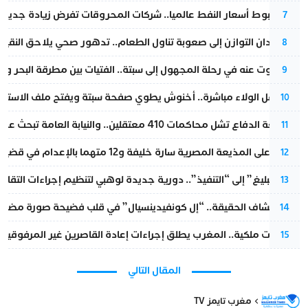
رغم هبوط أسعار النفط عالميا.. شركات المحروقات تفرض زيادة جديدة
7
من فقدان التوازن إلى صعوبة تناول الطعام.. تدهور صحي يلاحق النقيب ز
8
المسكوت عنه في رحلة المجهول إلى سبتة.. الفتيات بين مطرقة البحر وسن
9
بعد حفل الولاء مباشرة.. أخنوش يطوي صفحة سبتة ويفتح ملف الاستجم
10
مقاطعة الدفاع تشل محاكمات 410 معتقلين.. والنيابة العامة تبحث عن حل قانوني
11
الحكم على المذيعة المصرية سارة خليفة و12 متهما بالإعدام في قضية هزت بلاد الفراعنة
12
من “التبليغ” إلى “التنفيذ”.. دورية جديدة لوهبي لتنظيم إجراءات التقا
13
بعد انكشاف الحقيقة.. “إل كونفيدينسيال” في قلب فضيحة صورة مضللة
14
بتعليمات ملكية.. المغرب يطلق إجراءات إعادة القاصرين غير المرفوقين 
15
المقال التالي
مغرب تايمز TV