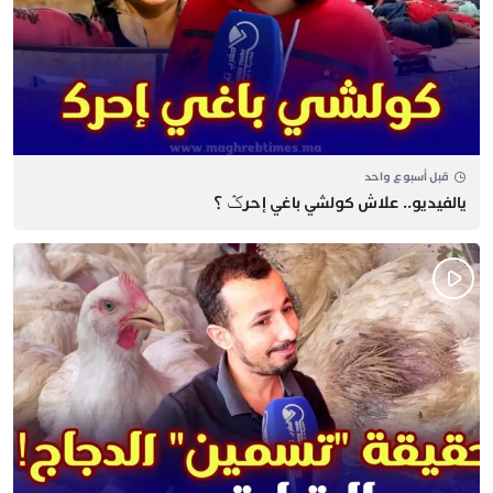
قبل أسبوع واحد
يالفيديو.. علاش كولشي باغي إحرݣ ؟