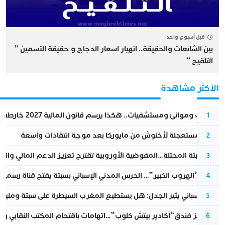
قبل أسبوع واحد
بين الشائعات والحقيقة.. انهيار اسعار الدجاج و حقيقة التسمين ”
التلقيح “
الأكثر مشاهدة
قطارات وموانئ ومستشفيات.. هكذا يرسم قانون المالية 2027 خارطة المغرب المقبل
1
عودة مستعجلة لأخنوش من مايوركا بعد موجة انتقادات واسعة
2
أزمة سبتة المحتلة…المفوضية الأوروبية تقترح تعزيز الدعم المالي والت
3
عملية “الهروب الكبير”… الحرس المدني الإسباني بسبتة يفتح قناة رسمية
4
تقرير إسباني يثير الجدل: هل يستطيع المغرب السيطرة على سبتة ومليلي
5
أزمة تهز فندق“أكادير بيتش كلوب”…اتهامات باقتحام المكتب النقابي وم
6