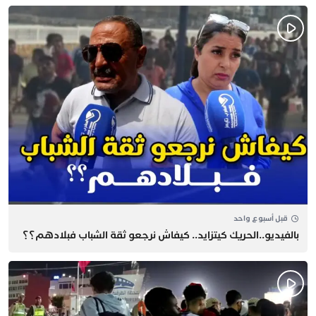
قبل أسبوع واحد
بالفيديو..الحريك كيتزايد.. كيفاش نرجعو ثقة الشباب فبلادهم؟؟