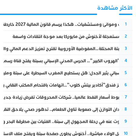
الأكثر مشاهدة
قطارات وموانئ ومستشفيات.. هكذا يرسم قانون المالية 2027 خارطة المغرب المقبل
1
عودة مستعجلة لأخنوش من مايوركا بعد موجة انتقادات واسعة
2
أزمة سبتة المحتلة…المفوضية الأوروبية تقترح تعزيز الدعم المالي والت
3
عملية “الهروب الكبير”… الحرس المدني الإسباني بسبتة يفتح قناة رسمية
4
تقرير إسباني يثير الجدل: هل يستطيع المغرب السيطرة على سبتة ومليلي
5
أزمة تهز فندق“أكادير بيتش كلوب”…اتهامات باقتحام المكتب النقابي وم
6
رغم هبوط أسعار النفط عالميا.. شركات المحروقات تفرض زيادة جديدة
7
من فقدان التوازن إلى صعوبة تناول الطعام.. تدهور صحي يلاحق النقيب ز
8
المسكوت عنه في رحلة المجهول إلى سبتة.. الفتيات بين مطرقة البحر وسن
9
بعد حفل الولاء مباشرة.. أخنوش يطوي صفحة سبتة ويفتح ملف الاستجم
10