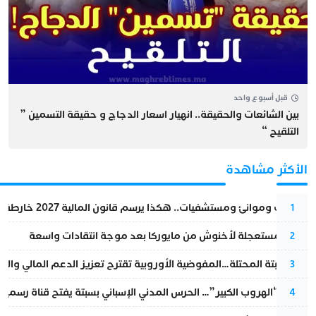
قبل أسبوع واحد
بين الشائعات والحقيقة.. انهيار اسعار الدجاج و حقيقة التسمين ”
التلقيح “
الأكثر مشاهدة
قطارات وموانئ ومستشفيات.. هكذا يرسم قانون المالية 2027 خارطة المغرب المقبل
1
عودة مستعجلة لأخنوش من مايوركا بعد موجة انتقادات واسعة
2
أزمة سبتة المحتلة…المفوضية الأوروبية تقترح تعزيز الدعم المالي والت
3
عملية “الهروب الكبير”… الحرس المدني الإسباني بسبتة يفتح قناة رسمية
4