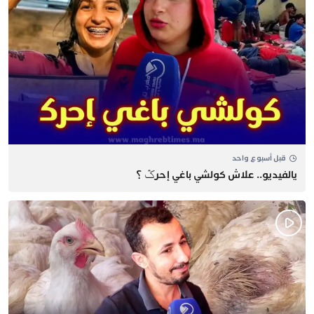
قبل أسبوع واحد
يالفيديو.. علاش كولشي باغي إحرݣ ؟