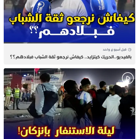
قبل أسبوع واحد
بالفيديو..الحريك كيتزايد.. كيفاش نرجعو ثقة الشباب فبلادهم؟؟