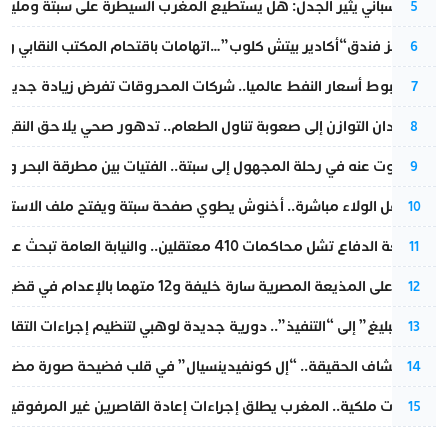
تقرير إسباني يثير الجدل: هل يستطيع المغرب السيطرة على سبتة ومليلي
5
أزمة تهز فندق“أكادير بيتش كلوب”…اتهامات باقتحام المكتب النقابي وم
6
رغم هبوط أسعار النفط عالميا.. شركات المحروقات تفرض زيادة جديدة
7
من فقدان التوازن إلى صعوبة تناول الطعام.. تدهور صحي يلاحق النقيب ز
8
المسكوت عنه في رحلة المجهول إلى سبتة.. الفتيات بين مطرقة البحر وسن
9
بعد حفل الولاء مباشرة.. أخنوش يطوي صفحة سبتة ويفتح ملف الاستجم
10
مقاطعة الدفاع تشل محاكمات 410 معتقلين.. والنيابة العامة تبحث عن حل قانوني
11
الحكم على المذيعة المصرية سارة خليفة و12 متهما بالإعدام في قضية هزت بلاد الفراعنة
12
من “التبليغ” إلى “التنفيذ”.. دورية جديدة لوهبي لتنظيم إجراءات التقا
13
بعد انكشاف الحقيقة.. “إل كونفيدينسيال” في قلب فضيحة صورة مضللة
14
بتعليمات ملكية.. المغرب يطلق إجراءات إعادة القاصرين غير المرفوقين 
15