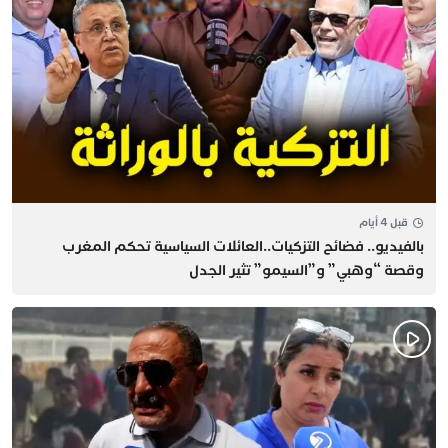
قبل 4 أيام
بالفيديو.. فضائح التزكيات..العائلات السياسية تحكم المغرب
وقصة “وهبي” و”السيمو” تثير الجدل