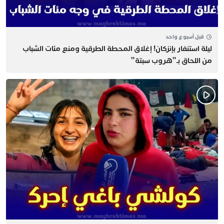
قبل أسبوع واحد
​ليلة استنفار بإنزكان! إغلاق المحطة الطرقية ومنع مئات الشباب
من اللحاق بـ”هروب سبتة”