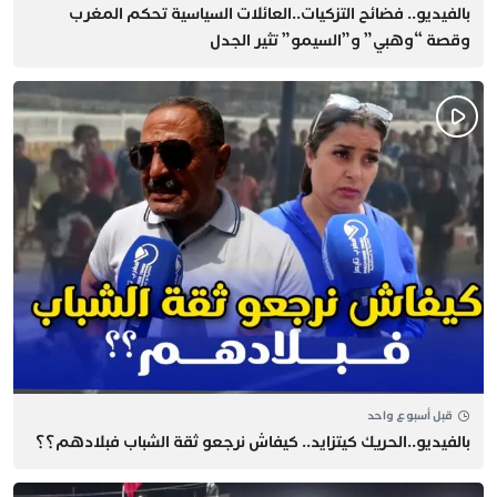
بالفيديو.. فضائح التزكيات..العائلات السياسية تحكم المغرب
وقصة “وهبي” و”السيمو” تثير الجدل
قبل أسبوع واحد
بالفيديو..الحريك كيتزايد.. كيفاش نرجعو ثقة الشباب فبلادهم؟؟