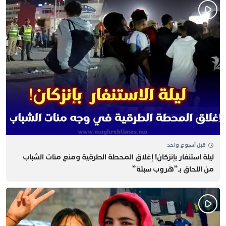
قبل أسبوع واحد
​ليلة استنفار بإنزكان! إغلاق المحطة الطرقية ومنع مئات الشباب
من اللحاق بـ”هروب سبتة”