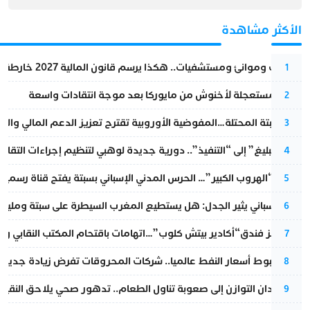
الأكثر مشاهدة
قطارات وموانئ ومستشفيات.. هكذا يرسم قانون المالية 2027 خارطة المغرب المقبل
1
عودة مستعجلة لأخنوش من مايوركا بعد موجة انتقادات واسعة
2
أزمة سبتة المحتلة…المفوضية الأوروبية تقترح تعزيز الدعم المالي والت
3
من “التبليغ” إلى “التنفيذ”.. دورية جديدة لوهبي لتنظيم إجراءات التقا
4
عملية “الهروب الكبير”… الحرس المدني الإسباني بسبتة يفتح قناة رسمية
5
تقرير إسباني يثير الجدل: هل يستطيع المغرب السيطرة على سبتة ومليلي
6
أزمة تهز فندق“أكادير بيتش كلوب”…اتهامات باقتحام المكتب النقابي وم
7
رغم هبوط أسعار النفط عالميا.. شركات المحروقات تفرض زيادة جديدة
8
من فقدان التوازن إلى صعوبة تناول الطعام.. تدهور صحي يلاحق النقيب ز
9