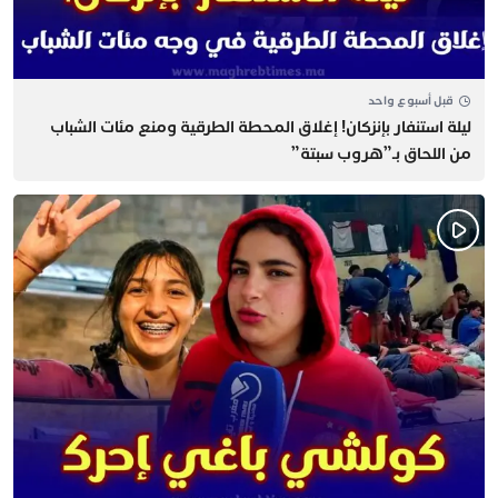
قبل أسبوع واحد
​ليلة استنفار بإنزكان! إغلاق المحطة الطرقية ومنع مئات الشباب
من اللحاق بـ”هروب سبتة”