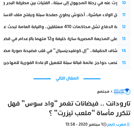
المسكوت عنه في رحلة المجهول إلى سبتة.. الفتيات بين مطرقة البحر وسن
10
بعد حفل الولاء مباشرة.. أخنوش يطوي صفحة سبتة ويفتح ملف الاستجم
11
مقاطعة الدفاع تشل محاكمات 410 معتقلين.. والنيابة العامة تبحث عن حل قانوني
12
الحكم على المذيعة المصرية سارة خليفة و12 متهما بالإعدام في قضية هزت بلاد الفراعنة
13
بعد انكشاف الحقيقة.. “إل كونفيدينسيال” في قلب فضيحة صورة مضللة
14
إسبانيا تنصب حواجز عائمة قبالة سبتة لتفعيل الإعادة الفورية للمهاجرين
15
المقال التالي
مجتمع
تارودانت .. فيضانات تغمر “واد سوس” فهل
تتكرر مأساة “ملعب تيزرت” ؟
مغرب تايمز
1 سبتمبر 2020 - 13:58