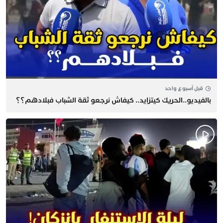
قبل أسبوع واحد
بالفيديو..الحريك كيتزايد.. كيفاش نرجعو ثقة الشباب فبلادهم؟؟