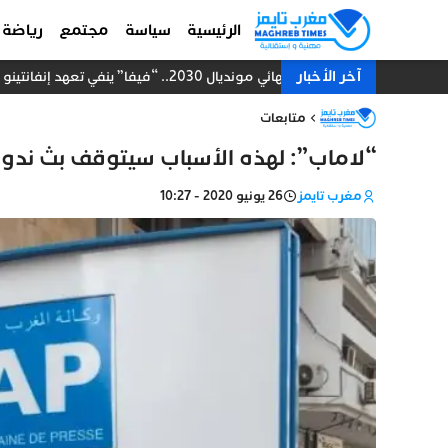
الرئيسية
سياسة
مجتمع
رياضة
آخر الأخبار
نهائي مونديال 2030.. “فيفا” ينفي تعهد إنفانتينو للمغرب ويحسم الجدل بشأن المباراة الختامية
متابعات
“لاماب”: لهذه الأسباب سيتوقف بث ندوا
مغرب تايمز
26 يونيو 2020 - 10:27