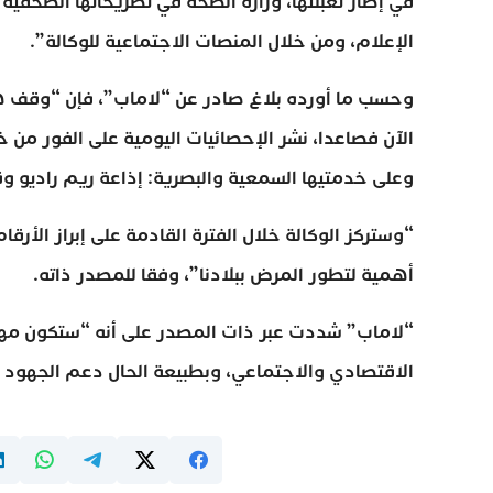
في إطار تعبئتها، وزارة الصحة في تصريحاتها الصحفية 
الإعلام، ومن خلال المنصات الاجتماعية للوكالة”.
وحسب ما أورده بلاغ صادر عن “لاماب”، فإن “وقف هذ
الآن فصاعدا، نشر الإحصائيات اليومية على الفور من خ
وعلى خدمتيها السمعية والبصرية: إذاعة ريم راديو وقناة 4
“وستركز الوكالة خلال الفترة القادمة على إبراز الأرقا
أهمية لتطور المرض ببلادنا”، وفقا للمصدر ذاته.
“لاماب” شددت عبر ذات المصدر على أنه “ستكون مهمتن
الاقتصادي والاجتماعي، وبطبيعة الحال دعم الجهود 