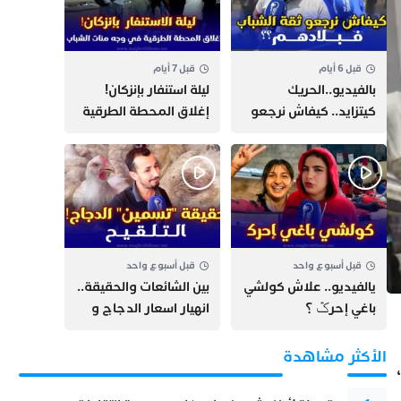
قبل 6 أيام
قبل 7 أيام
بالفيديو..الحريك
​ليلة استنفار بإنزكان!
كيتزايد.. كيفاش نرجعو
إغلاق المحطة الطرقية
ثقة الشباب فبلادهم؟؟
ومنع مئات الشباب من
اللحاق بـ”هروب سبتة”
قبل أسبوع واحد
قبل أسبوع واحد
يالفيديو.. علاش كولشي
بين الشائعات والحقيقة..
باغي إحرݣ ؟
انهيار اسعار الدجاج و
حقيقة التسمين ”
التلقيح “
الأكثر مشاهدة
1، واكبت،