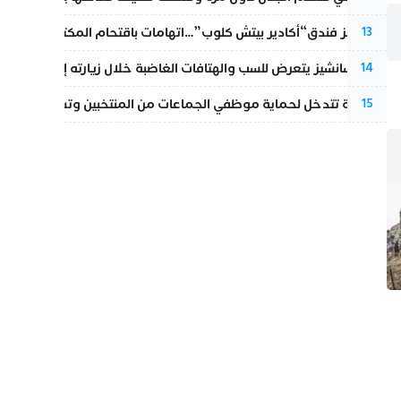
أزمة تهز فندق“أكادير بيتش كلوب”…اتهامات باقتحام المكتب النقابي وم
13
بيدرو سانشيز يتعرض للسب والهتافات الغاضبة خلال زيارته إلى سبتة
14
الداخلية تتدخل لحماية موظفي الجماعات من المنتخبين وتسحب ملف الت
15