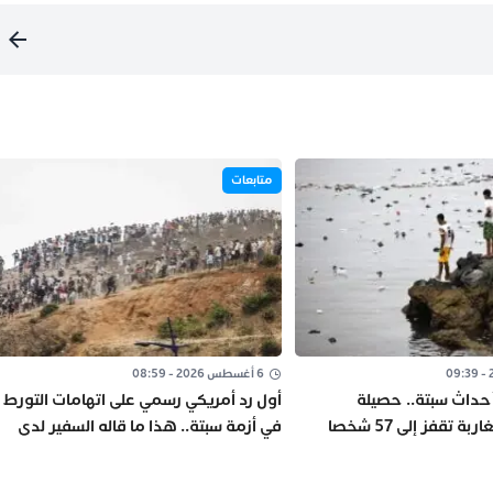
متابعات
6 أغسطس 2026 - 08:59
من أحداث سبتة.. حصيلة
أول رد أمريكي رسمي على اتهامات التورط
المفقودين المغاربة تقفز إلى 57 شخصا
في أزمة سبتة.. هذا ما قاله السفير لدى
إسرائيل