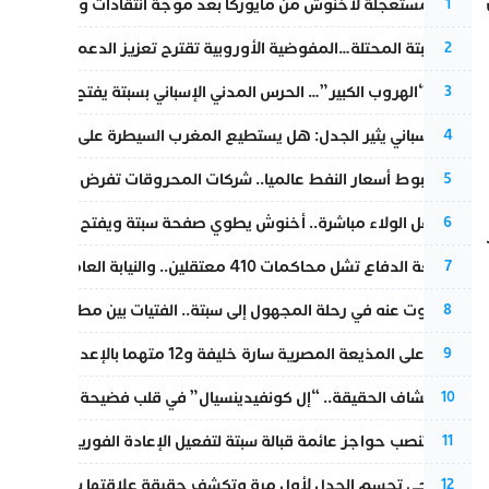
عودة مستعجلة لأخنوش من مايوركا بعد موجة انتقادات واسعة
1
أزمة سبتة المحتلة…المفوضية الأوروبية تقترح تعزيز الدعم المالي والت
2
عملية “الهروب الكبير”… الحرس المدني الإسباني بسبتة يفتح قناة رسمية
3
تقرير إسباني يثير الجدل: هل يستطيع المغرب السيطرة على سبتة ومليل
4
رغم هبوط أسعار النفط عالميا.. شركات المحروقات تفرض زيادة جديد
5
بعد حفل الولاء مباشرة.. أخنوش يطوي صفحة سبتة ويفتح ملف الاستجم
6
مقاطعة الدفاع تشل محاكمات 410 معتقلين.. والنيابة العامة تبحث عن حل قانوني
7
المسكوت عنه في رحلة المجهول إلى سبتة.. الفتيات بين مطرقة البحر وس
8
الحكم على المذيعة المصرية سارة خليفة و12 متهما بالإعدام في قضية هزت بلاد الفراعنة
9
بعد انكشاف الحقيقة.. “إل كونفيدينسيال” في قلب فضيحة صورة مضلل
10
إسبانيا تنصب حواجز عائمة قبالة سبتة لتفعيل الإعادة الفورية للمهاجرين
11
نورا فتحي تحسم الجدل لأول مرة وتكشف حقيقة علاقتها بياسين بونو
12