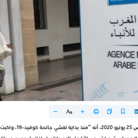
أعلنت وكالة المغرب العربي للأنباء، مساء أمس الخميس 25 يونيو 2020، أنه “منذ بداية تفشي جائحة كوفيد-9