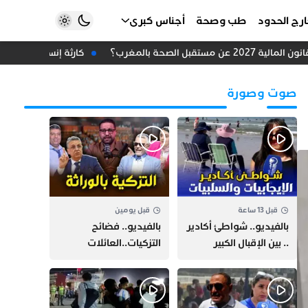
رج الحدود
طب وصحة
أجناس كبرى
تقبل الصحة بالمغرب؟
كارثة إنسانية في سبتة 
صوت وصورة
قبل 13 ساعة
قبل يومين
بالفيديو.. شواطئ أكادير
بالفيديو.. فضائح
.. بين الإقبال الكبير
التزكيات..العائلات
وارتفاع التكاليف
السياسية تحكم المغرب
الازدحام وغلاء الكراء
وقصة “وهبي”
و”السيمو” تثير الجدل