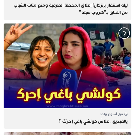
​ليلة استنفار بإنزكان! إغلاق المحطة الطرقية ومنع مئات الشباب
من اللحاق بـ”هروب سبتة”
قبل أسبوع واحد
يالفيديو.. علاش كولشي باغي إحرݣ ؟