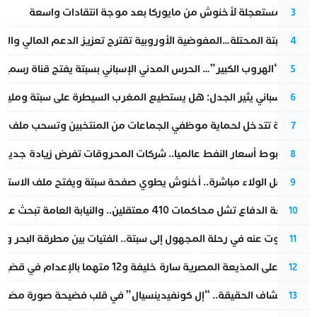
عودة مستعجلة لأخنوش من مايوركا بعد موجة انتقادات واسعة
3
أزمة سبتة المحتلة…المفوضية الأوروبية تقترح تعزيز الدعم المالي والت
4
عملية “الهروب الكبير”… الحرس المدني الإسباني بسبتة يفتح قناة رسمية
5
تقرير إسباني يثير الجدل: هل يستطيع المغرب السيطرة على سبتة ومليلي
6
الداخلية تتدخل لحماية موظفي الجماعات من المنتخبين وتسحب ملف الت
7
رغم هبوط أسعار النفط عالميا.. شركات المحروقات تفرض زيادة جديدة
8
بعد حفل الولاء مباشرة.. أخنوش يطوي صفحة سبتة ويفتح ملف الاستجم
9
مقاطعة الدفاع تشل محاكمات 410 معتقلين.. والنيابة العامة تبحث عن حل قانوني
10
المسكوت عنه في رحلة المجهول إلى سبتة.. الفتيات بين مطرقة البحر وسن
11
الحكم على المذيعة المصرية سارة خليفة و12 متهما بالإعدام في قضية هزت بلاد الفراعنة
12
بعد انكشاف الحقيقة.. “إل كونفيدينسيال” في قلب فضيحة صورة مضللة
13