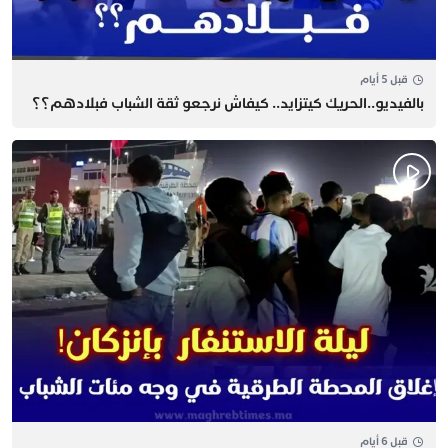
قبل 5 أيام
بالفيديو..الحريك كيتزايد.. كيفاش نرجعو ثقة الشباب فبلادهم؟؟
قبل 6 أيام