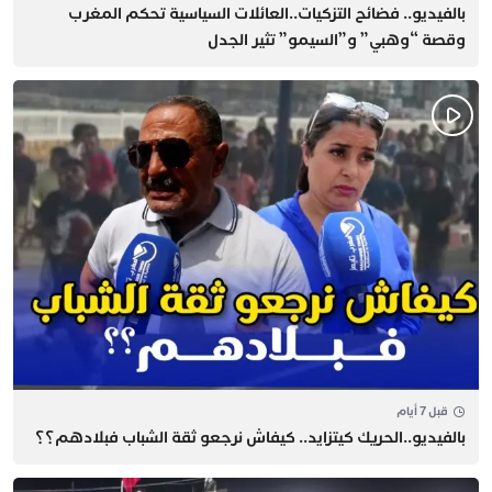
بالفيديو.. فضائح التزكيات..العائلات السياسية تحكم المغرب
وقصة “وهبي” و”السيمو” تثير الجدل
قبل 7 أيام
بالفيديو..الحريك كيتزايد.. كيفاش نرجعو ثقة الشباب فبلادهم؟؟