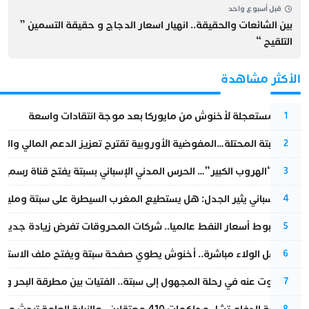
قبل أسبوع واحد
بين الشائعات والحقيقة.. انهيار اسعار الدجاج و حقيقة التسمين ”
التلقيح “
الأكثر مشاهدة
عودة مستعجلة لأخنوش من مايوركا بعد موجة انتقادات واسعة
1
أزمة سبتة المحتلة…المفوضية الأوروبية تقترح تعزيز الدعم المالي والت
2
عملية “الهروب الكبير”… الحرس المدني الإسباني بسبتة يفتح قناة رسمية
3
تقرير إسباني يثير الجدل: هل يستطيع المغرب السيطرة على سبتة ومليلي
4
رغم هبوط أسعار النفط عالميا.. شركات المحروقات تفرض زيادة جديدة
5
بعد حفل الولاء مباشرة.. أخنوش يطوي صفحة سبتة ويفتح ملف الاستجم
6
المسكوت عنه في رحلة المجهول إلى سبتة.. الفتيات بين مطرقة البحر وسن
7