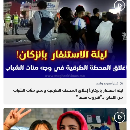
قبل أسبوع واحد
​ليلة استنفار بإنزكان! إغلاق المحطة الطرقية ومنع مئات الشباب
من اللحاق بـ”هروب سبتة”