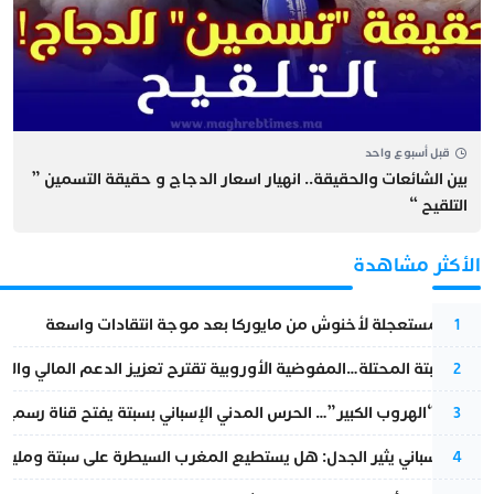
قبل أسبوع واحد
بين الشائعات والحقيقة.. انهيار اسعار الدجاج و حقيقة التسمين ”
التلقيح “
الأكثر مشاهدة
عودة مستعجلة لأخنوش من مايوركا بعد موجة انتقادات واسعة
1
أزمة سبتة المحتلة…المفوضية الأوروبية تقترح تعزيز الدعم المالي والت
2
عملية “الهروب الكبير”… الحرس المدني الإسباني بسبتة يفتح قناة رسمية
3
تقرير إسباني يثير الجدل: هل يستطيع المغرب السيطرة على سبتة ومليلي
4