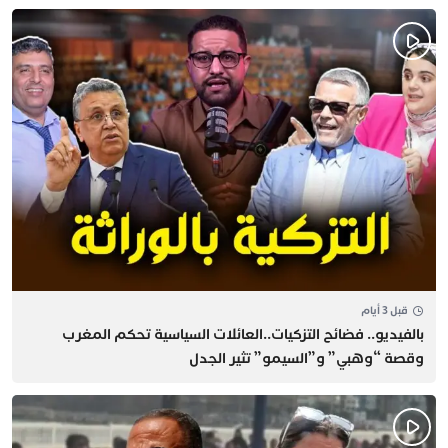
قبل 3 أيام
بالفيديو.. فضائح التزكيات..العائلات السياسية تحكم المغرب
وقصة “وهبي” و”السيمو” تثير الجدل