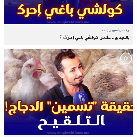
قبل أسبوع واحد
يالفيديو.. علاش كولشي باغي إحرݣ ؟