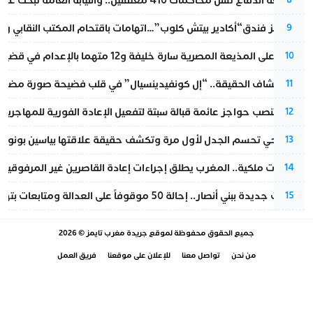
مقاطعة الدفاع تشل محاكمات 410 معتقلين.. والنيابة العامة تبحث عن حل قانوني
8
أزمة تهز فندق“أكادير بيتش كلوب”…اتهامات باقتحام المكتب النقابي وم
9
الحكم على المذيعة المصرية سارة خليفة و12 متهما بالإعدام في قضية هزت بلاد الفراعنة
10
بعد انكشاف الحقيقة.. “إل كونفيدينسيال” في قلب فضيحة صورة مضللة
11
إسبانيا تنصب حواجز عائمة قبالة سبتة لتفعيل الإعادة الفورية للمهاجرين
12
نورا فتحي تحسم الجدل لأول مرة وتكشف حقيقة علاقتها بياسين بونو
13
بتعليمات ملكية.. المغرب يطلق إجراءات إعادة القاصرين غير المرفوقين 
14
تطورات جديدة ببني أنصار.. إحالة 50 موقوفاً على العدالة ومتابعات بتهم ثقيلة
15
جميع الحقوق محفوظة لموقع
جريدة مغرب تايمز
© 2026
من نحن
تواصل معنا
للإعلان على موقعنا
فريق العمل