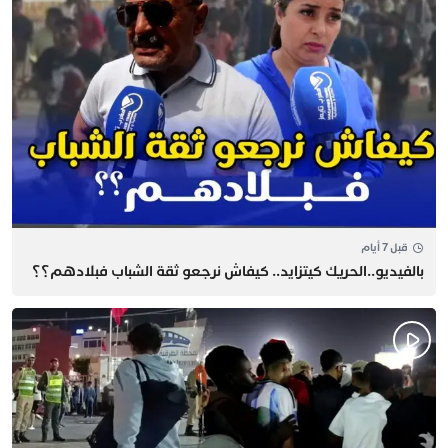
قبل 7 أيام
بالفيديو..الحريك كيتزايد.. كيفاش نرجعو ثقة الشباب فبلادهم؟؟