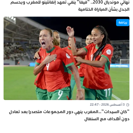
نهائي مونديال 2030.. “فيفا” ينفي تعهد إنفانتينو للمغرب ويحسم
الجدل بشأن المباراة الختامية
رياضة
3 أغسطس 2026 - 22:47
“كان السيدات”…المغرب ينهي دور المجموعات متصدرا بعد تعادل
دون أهداف مع السنغال