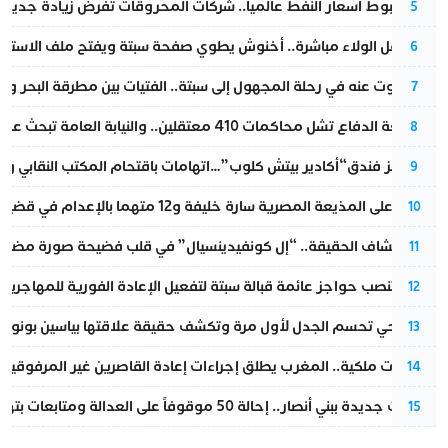
رغم هبوط أسعار النفط عالميا.. شركات المحروقات تفرض زيادة جديدة
5
بعد حفل الولاء مباشرة.. أخنوش يطوي صفحة سبتة ويفتح ملف الاستجم
6
المسكوت عنه في رحلة المجهول إلى سبتة.. الفتيات بين مطرقة البحر وسن
7
مقاطعة الدفاع تشل محاكمات 410 معتقلين.. والنيابة العامة تبحث عن حل قانوني
8
أزمة تهز فندق“أكادير بيتش كلوب”…اتهامات باقتحام المكتب النقابي وم
9
الحكم على المذيعة المصرية سارة خليفة و12 متهما بالإعدام في قضية هزت بلاد الفراعنة
10
بعد انكشاف الحقيقة.. “إل كونفيدينسيال” في قلب فضيحة صورة مضللة
11
إسبانيا تنصب حواجز عائمة قبالة سبتة لتفعيل الإعادة الفورية للمهاجرين
12
نورا فتحي تحسم الجدل لأول مرة وتكشف حقيقة علاقتها بياسين بونو
13
بتعليمات ملكية.. المغرب يطلق إجراءات إعادة القاصرين غير المرفوقين 
14
تطورات جديدة ببني أنصار.. إحالة 50 موقوفاً على العدالة ومتابعات بتهم ثقيلة
15