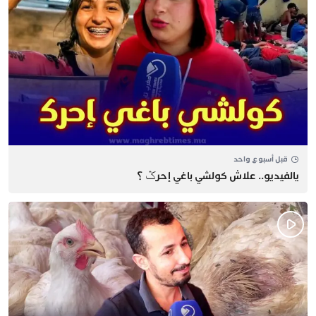
قبل أسبوع واحد
يالفيديو.. علاش كولشي باغي إحرݣ ؟