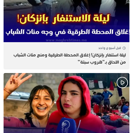
قبل أسبوع واحد
​ليلة استنفار بإنزكان! إغلاق المحطة الطرقية ومنع مئات الشباب
من اللحاق بـ”هروب سبتة”