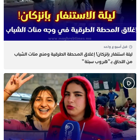
قبل أسبوع واحد
​ليلة استنفار بإنزكان! إغلاق المحطة الطرقية ومنع مئات الشباب
من اللحاق بـ”هروب سبتة”