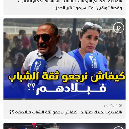
بالفيديو.. فضائح التزكيات..العائلات السياسية تحكم المغرب
وقصة “وهبي” و”السيمو” تثير الجدل
قبل 7 أيام
بالفيديو..الحريك كيتزايد.. كيفاش نرجعو ثقة الشباب فبلادهم؟؟