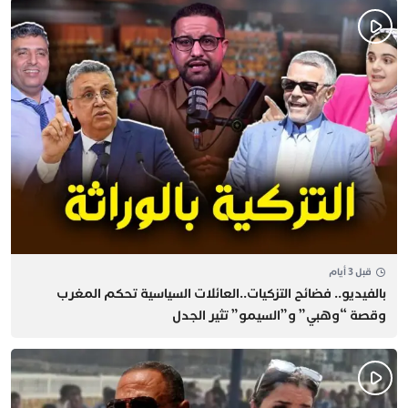
قبل 3 أيام
بالفيديو.. فضائح التزكيات..العائلات السياسية تحكم المغرب
وقصة “وهبي” و”السيمو” تثير الجدل