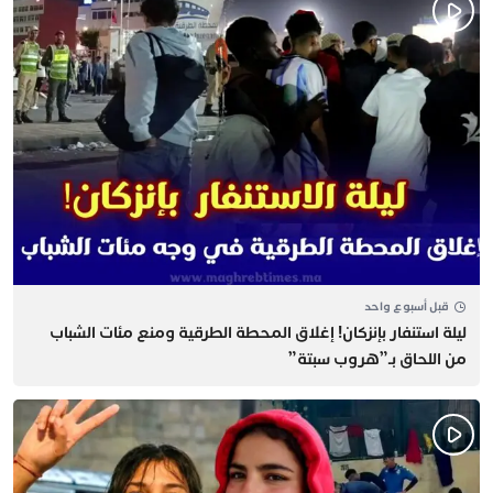
قبل أسبوع واحد
​ليلة استنفار بإنزكان! إغلاق المحطة الطرقية ومنع مئات الشباب
من اللحاق بـ”هروب سبتة”