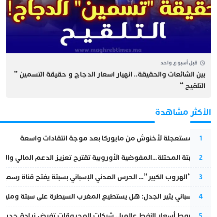
قبل أسبوع واحد
بين الشائعات والحقيقة.. انهيار اسعار الدجاج و حقيقة التسمين ”
التلقيح “
الأكثر مشاهدة
عودة مستعجلة لأخنوش من مايوركا بعد موجة انتقادات واسعة
1
أزمة سبتة المحتلة…المفوضية الأوروبية تقترح تعزيز الدعم المالي والت
2
عملية “الهروب الكبير”… الحرس المدني الإسباني بسبتة يفتح قناة رسمية
3
تقرير إسباني يثير الجدل: هل يستطيع المغرب السيطرة على سبتة ومليلي
4
رغم هبوط أسعار النفط عالميا.. شركات المحروقات تفرض زيادة جديدة
5