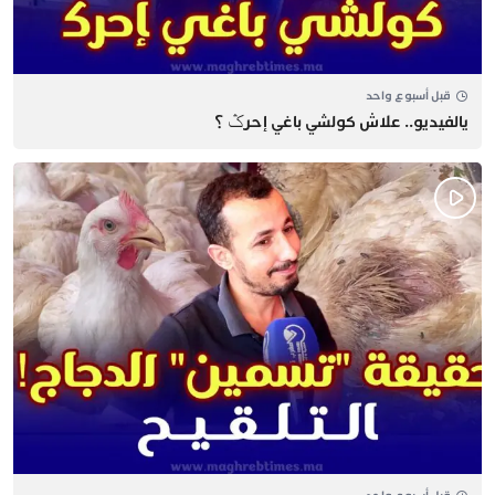
قبل أسبوع واحد
يالفيديو.. علاش كولشي باغي إحرݣ ؟