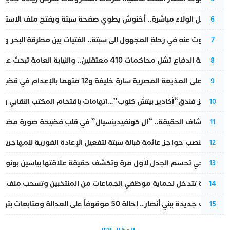
بعد حفل الولاء مباشرة.. أخنوش يطوي صفحة سبتة ويفتح ملف الاستجم
6
المسكوت عنه في رحلة المجهول إلى سبتة.. الفتيات بين مطرقة البحر وسن
7
مقاطعة الدفاع تشل محاكمات 410 معتقلين.. والنيابة العامة تبحث عن حل قانوني
8
الحكم على المذيعة المصرية سارة خليفة و12 متهما بالإعدام في قضية هزت بلاد الفراعنة
9
أزمة تهز فندق“أكادير بيتش كلوب”…اتهامات باقتحام المكتب النقابي وم
10
بعد انكشاف الحقيقة.. “إل كونفيدينسيال” في قلب فضيحة صورة مضللة
11
إسبانيا تنصب حواجز عائمة قبالة سبتة لتفعيل الإعادة الفورية للمهاجرين
12
نورا فتحي تحسم الجدل لأول مرة وتكشف حقيقة علاقتها بياسين بونو
13
الداخلية تتدخل لحماية موظفي الجماعات من المنتخبين وتسحب ملف الت
14
تطورات جديدة ببني أنصار.. إحالة 50 موقوفاً على العدالة ومتابعات بتهم ثقيلة
15