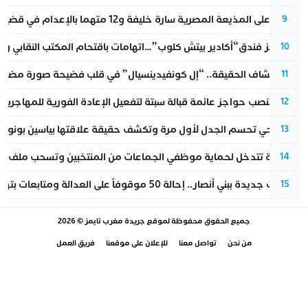
الحكم على المذيعة المصرية سارة خليفة و12 متهما بالإعدام في قضية هزت بلاد الفراعنة
9
أزمة تهز فندق“أكادير بيتش كلوب”…اتهامات باقتحام المكتب النقابي وم
10
بعد انكشاف الحقيقة.. “إل كونفيدينسيال” في قلب فضيحة صورة مضللة
11
إسبانيا تنصب حواجز عائمة قبالة سبتة لتفعيل الإعادة الفورية للمهاجرين
12
نورا فتحي تحسم الجدل لأول مرة وتكشف حقيقة علاقتها بياسين بونو
13
الداخلية تتدخل لحماية موظفي الجماعات من المنتخبين وتسحب ملف الت
14
تطورات جديدة ببني أنصار.. إحالة 50 موقوفاً على العدالة ومتابعات بتهم ثقيلة
15
جميع الحقوق محفوظة لموقع
جريدة مغرب تايمز
© 2026
من نحن
تواصل معنا
للإعلان على موقعنا
فريق العمل