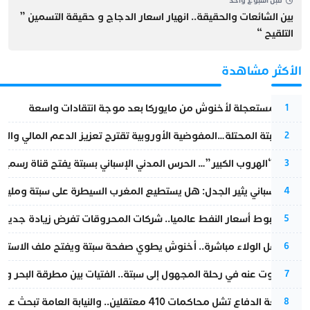
قبل أسبوع واحد
بين الشائعات والحقيقة.. انهيار اسعار الدجاج و حقيقة التسمين ”
التلقيح “
الأكثر مشاهدة
عودة مستعجلة لأخنوش من مايوركا بعد موجة انتقادات واسعة
1
أزمة سبتة المحتلة…المفوضية الأوروبية تقترح تعزيز الدعم المالي والت
2
عملية “الهروب الكبير”… الحرس المدني الإسباني بسبتة يفتح قناة رسمية
3
تقرير إسباني يثير الجدل: هل يستطيع المغرب السيطرة على سبتة ومليلي
4
رغم هبوط أسعار النفط عالميا.. شركات المحروقات تفرض زيادة جديدة
5
بعد حفل الولاء مباشرة.. أخنوش يطوي صفحة سبتة ويفتح ملف الاستجم
6
المسكوت عنه في رحلة المجهول إلى سبتة.. الفتيات بين مطرقة البحر وسن
7
مقاطعة الدفاع تشل محاكمات 410 معتقلين.. والنيابة العامة تبحث عن حل قانوني
8