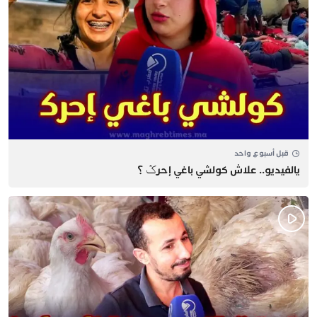
قبل أسبوع واحد
يالفيديو.. علاش كولشي باغي إحرݣ ؟