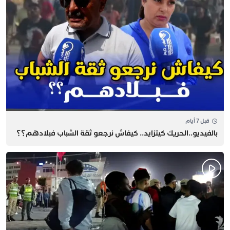
قبل 7 أيام
بالفيديو..الحريك كيتزايد.. كيفاش نرجعو ثقة الشباب فبلادهم؟؟