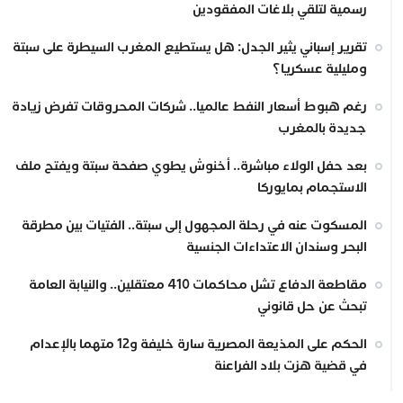
رسمية لتلقي بلاغات المفقودين
تقرير إسباني يثير الجدل: هل يستطيع المغرب السيطرة على سبتة
ومليلية عسكريا؟
رغم هبوط أسعار النفط عالميا.. شركات المحروقات تفرض زيادة
جديدة بالمغرب
بعد حفل الولاء مباشرة.. أخنوش يطوي صفحة سبتة ويفتح ملف
الاستجمام بمايوركا
المسكوت عنه في رحلة المجهول إلى سبتة.. الفتيات بين مطرقة
البحر وسندان الاعتداءات الجنسية
مقاطعة الدفاع تشل محاكمات 410 معتقلين.. والنيابة العامة
تبحث عن حل قانوني
الحكم على المذيعة المصرية سارة خليفة و12 متهما بالإعدام
في قضية هزت بلاد الفراعنة