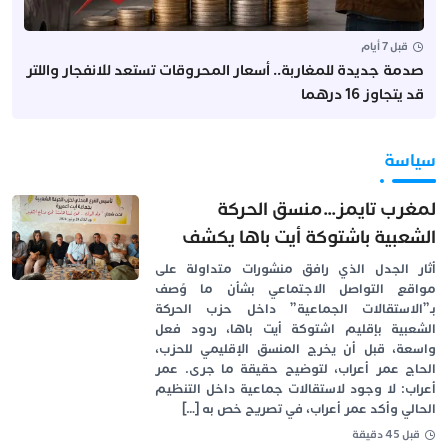
قبل 7 أيام
صدمة جديدة للمغاربة.. أسعار المحروقات تستعد للانفجار واللتر
قد يتجاوز 16 درهما
سياسة
لمغرب تايمز…منسق الحركة
الشعبية باشتوكة أيت باها يكشف
حقيقة “الاستقالات الجماعية”
أثار الجدل الذي رافق منشورات متداولة على
مواقع التواصل الاجتماعي بشأن ما وُصف
بـ”الاستقالات الجماعية” داخل حزب الحركة
الشعبية بإقليم اشتوكة أيت باها، ردود فعل
واسعة، قبل أن يخرج المنسق الإقليمي للحزب،
الحاج عمر أعراب، لتوضيح حقيقة ما جرى. عمر
أعراب: لا وجود لاستقالات جماعية داخل التنظيم
الحالي وأكد عمر أعراب، في تصريح خص به […]
قبل 45 دقيقة