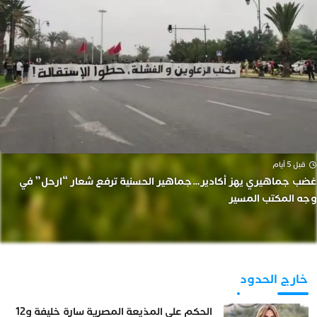
قبل 5 أيام
غضب جماهيري يهز أكادير…جماهير الحسنية ترفع شعار “ارحل” في
وجه المكتب المسير
خارج الحدود
الحكم على المذيعة المصرية سارة خليفة و12