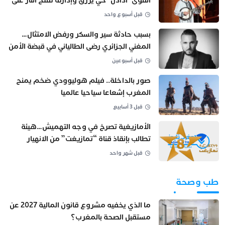
الفوى”أدادن”حي يُرزق وإدارته تفتح النار على
مروّجي الشائعة
قبل أسبوع واحد
بسبب حادثة سير والسكر ورفض الامتثال…
المغني الجزائري رضى الطالياني في قبضة الأمن
بالمحمدية
قبل أسبوعين
صور بالداخلة.. فيلم هوليوودي ضخم يمنح
المغرب إشعاعا سياحيا عالميا
قبل 3 أسابيع
الأمازيغية تصرخ في وجه التهميش…هيئة
تطالب بإنقاذ قناة “تمازيغت” من الانهيار
الثقافي
قبل شهر واحد
طب وصحة
ما الذي يخفيه مشروع قانون المالية 2027 عن
مستقبل الصحة بالمغرب؟