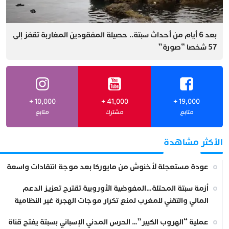
بعد 6 أيام من أحداث سبتة.. حصيلة المفقودين المغاربة تقفز إلى
57 شخصا “صورة”
+ 10,000
+ 41,000
+ 19,000
متابع
مشترك
متابع
الأكثر مشاهدة
عودة مستعجلة لأخنوش من مايوركا بعد موجة انتقادات واسعة
أزمة سبتة المحتلة…المفوضية الأوروبية تقترح تعزيز الدعم
المالي والتقني للمغرب لمنع تكرار موجات الهجرة غير النظامية
عملية “الهروب الكبير”… الحرس المدني الإسباني بسبتة يفتح قناة