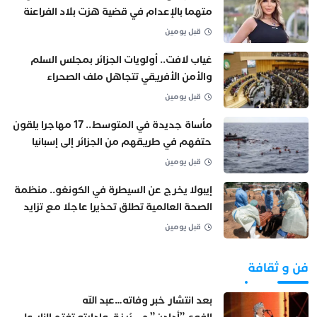
متهما بالإعدام في قضية هزت بلاد الفراعنة
قبل يومين
غياب لافت.. أولويات الجزائر بمجلس السلم
والأمن الأفريقي تتجاهل ملف الصحراء
قبل يومين
مأساة جديدة في المتوسط.. 17 مهاجرا يلقون
حتفهم في طريقهم من الجزائر إلى إسبانيا
قبل يومين
إيبولا يخرج عن السيطرة في الكونغو.. منظمة
الصحة العالمية تطلق تحذيرا عاجلا مع تزايد
الإصابات والوفيات
قبل يومين
فن و ثقافة
بعد انتشار خبر وفاته…عبد الله