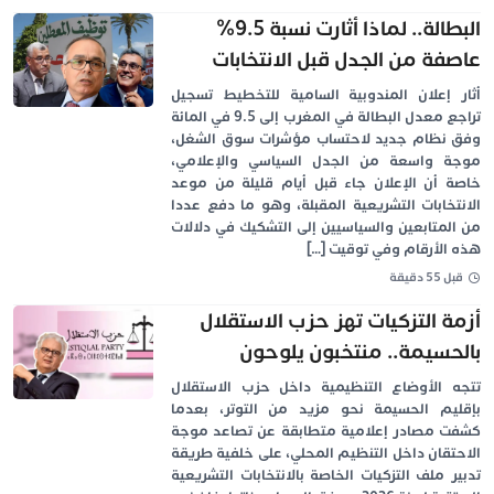
البطالة.. لماذا أثارت نسبة 9.5%
عاصفة من الجدل قبل الانتخابات
التشريعية؟ وبووانو يشكك في
أثار إعلان المندوبية السامية للتخطيط تسجيل
الرقم
تراجع معدل البطالة في المغرب إلى 9.5 في المائة
وفق نظام جديد لاحتساب مؤشرات سوق الشغل،
موجة واسعة من الجدل السياسي والإعلامي،
خاصة أن الإعلان جاء قبل أيام قليلة من موعد
الانتخابات التشريعية المقبلة، وهو ما دفع عددا
من المتابعين والسياسيين إلى التشكيك في دلالات
هذه الأرقام وفي توقيت […]
قبل 55 دقيقة
أزمة التزكيات تهز حزب الاستقلال
بالحسيمة.. منتخبون يلوحون
باستقالات جماعية قبل انتخابات
تتجه الأوضاع التنظيمية داخل حزب الاستقلال
2026
بإقليم الحسيمة نحو مزيد من التوتر، بعدما
كشفت مصادر إعلامية متطابقة عن تصاعد موجة
الاحتقان داخل التنظيم المحلي، على خلفية طريقة
تدبير ملف التزكيات الخاصة بالانتخابات التشريعية