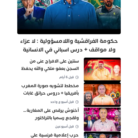
حكومة الفراقشية واللامسؤولية : لا عزاء
ولا مواقف + درس اسباني في الانسانية
سنتين على الافراج عنى من
السجن بعفو ملكي والله يحفظ
جلالة الملك
قبل 6 أيام
مخطط لتشويه صورة المغرب
بأفريقيا + دروس حرائق غابات
فرنسا وإسبانيا
قبل أسبوع واحد
أخنوش يرقص على المغاربة…
ولقجع رسميا بالتراكتور
قبل أسبوعين
حرب إعلامية فرنسية على