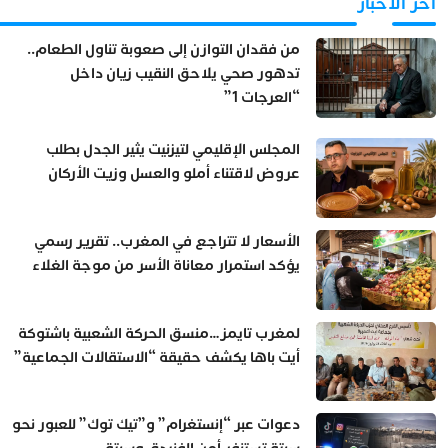
آخر الأخبار
من فقدان التوازن إلى صعوبة تناول الطعام..
تدهور صحي يلاحق النقيب زيان داخل
“العرجات 1”
المجلس الإقليمي لتيزنيت يثير الجدل بطلب
عروض لاقتناء أملو والعسل وزيت الأركان
الأسعار لا تتراجع في المغرب.. تقرير رسمي
يؤكد استمرار معاناة الأسر من موجة الغلاء
لمغرب تايمز…منسق الحركة الشعبية باشتوكة
أيت باها يكشف حقيقة “الاستقالات الجماعية”
دعوات عبر “إنستغرام” و”تيك توك” للعبور نحو