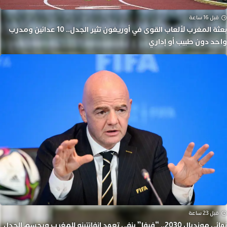
قبل 16 ساعة
بعثة المغرب لألعاب القوى في أوريغون تثير الجدل.. 10 عدائين ومدرب
واحد دون طبيب أو إداري
قبل 23 ساعة
نهائي مونديال 2030.. “فيفا” ينفي تعهد إنفانتينو للمغرب ويحسم الجدل