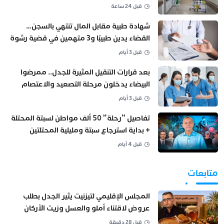
قبل 24 ساعة
شهادة طبية مقابل المال تنتهي بالسجن…
القضاء يدين طبيبًا و3 متهمين في قضية رشوة
ببني ملال
قبل 3 أيام
بعد قرارات التنقيل المثيرة للجدل.. ممرضوا
البيضاء يدخلون مرحلة التصعيد والاعتصام
قبل 3 أيام
تفاصيل “رحلة” 50 ألف مواطن لسبتة المحتلة
+ بداية استرجاع سبتة ومليلية المحتلتين
قبل 4 أيام
متابعات
المجلس الإقليمي لتيزنيت يثير الجدل بطلب
عروض لاقتناء أملو والعسل وزيت الأركان
قبل 28 دقيقة