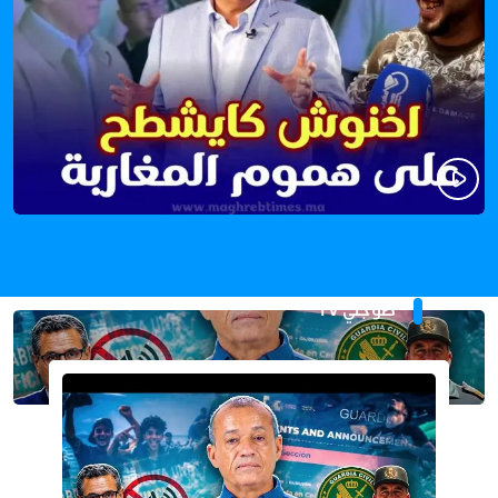
طوجني TV