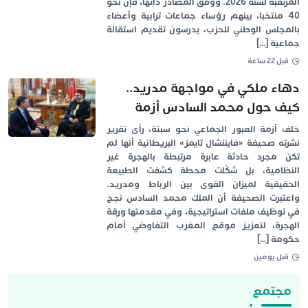
المرتقبة لسنة 2026. ووفق المصادر ذاتها، فإن نحو
40 منتخبا، بينهم رؤساء جماعات ترابية وأعضاء
بالمجلس الوطني للحزب، يدرسون تقديم استقالة
جماعية […]
قبل 22 ساعة
دهاء ملكي في مواجهة مدريد..
كيف حول محمد السادس أزمة
سبتة إلى ورقة ضغط على سانشيز؟
خلف أزمة العبور الجماعي نحو سبتة، رأى تقرير
نشرته صحيفة «فايننشال تايمز» البريطانية أنها لم
تكن مجرد حادثة عابرة مرتبطة بالهجرة غير
النظامية، بل شكّلت محطة كشفت الطبيعة
الحقيقية لميزان القوى بين الرباط ومدريد.
واعتبرت الصحيفة أن الملك محمد السادس نجح
في توظيف ملفات استراتيجية، وفي مقدمتها ورقة
الهجرة، لتعزيز موقع المغرب التفاوضي أمام
حكومة […]
قبل يومين
مجتمع