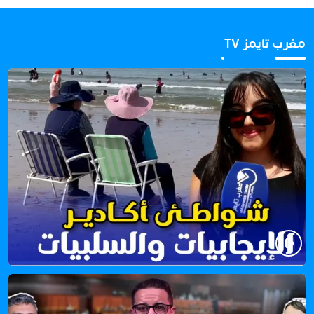
مغرب تايمز TV